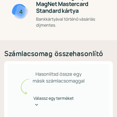
MagNet Mastercard
Standard kártya
4
Bankkártyával történő vásárlás
díjmentes.
Számlacsomag összehasonlító
Hasonlítsd össze egy
másik számlacsomaggal
Válassz
Válassz egy terméket
egy
terméket!