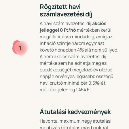
Rögzített havi
számlavezetési díj
A havi számlavezetési díj
akciós
jelleggel 0 Ft/hó
mértékben kerül
megállapításra mindaddig, amíg az
infláció szintje három egymást
1
követő hónapban 4% alá nem süllyed.
A nem akciós számlavezetési díj
mértéke sem haladhatja meg az
esedékességét megelőző év utolsó
napján érvényes legkisebb összegű
havi bruttó minimálbér 0,5%-át,
mértéke jelenleg 1.454 Ft.
Átutalási kedvezmények
Havonta, maximum négy átutalási
megbízás (átutalás más banknál