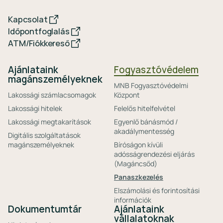
Kapcsolat
Időpontfoglalás
ATM/Fiókkereső
Ajánlataink
Fogyasztóvédelem
magánszemélyeknek
MNB Fogyasztóvédelmi
Lakossági számlacsomagok
Központ
Lakossági hitelek
Felelős hitelfelvétel
Lakossági megtakarítások
Egyenlő bánásmód /
akadálymentesség
Digitális szolgáltatások
magánszemélyeknek
Bíróságon kívüli
adósságrendezési eljárás
(Magáncsőd)
Panaszkezelés
Elszámolási és forintosítási
információk
Dokumentumtár
Ajánlataink
vállalatoknak