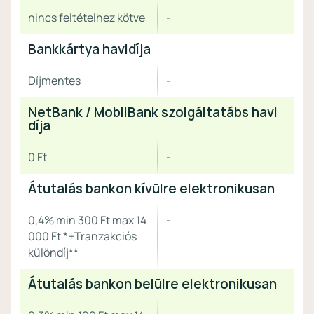
nincs feltételhez kötve
-
Bankkártya havidíja
Díjmentes
-
NetBank / MobilBank szolgáltatábs havi
díja
0 Ft
-
Átutalás bankon kívülre elektronikusan
0,4% min 300 Ft max 14
-
000 Ft *+Tranzakciós
különdíj**
Átutalás bankon belülre elektronikusan