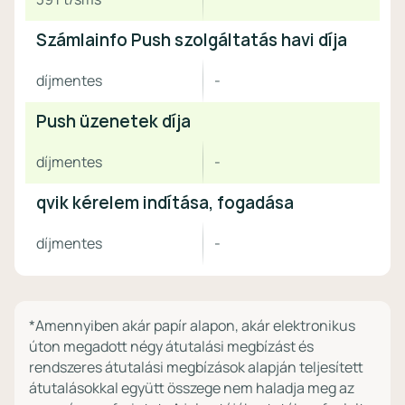
Számlainfo Push szolgáltatás havi díja
díjmentes
-
Push üzenetek díja
díjmentes
-
qvik kérelem indítása, fogadása
díjmentes
-
*Amennyiben akár papír alapon, akár elektronikus
úton megadott négy átutalási megbízást és
rendszeres átutalási megbízások alapján teljesített
átutalásokkal együtt összege nem haladja meg az