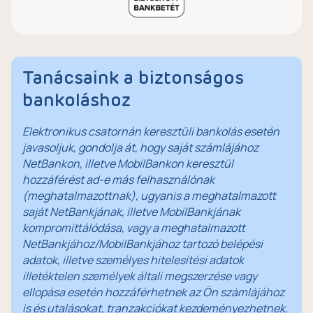
Tanácsaink a biztonságos
bankoláshoz
Elektronikus csatornán keresztüli bankolás esetén
javasoljuk, gondolja át, hogy saját számlájához
NetBankon, illetve MobilBankon keresztül
hozzáférést ad-e más felhasználónak
(meghatalmazottnak), ugyanis a meghatalmazott
saját NetBankjának, illetve MobilBankjának
kompromittálódása, vagy a meghatalmazott
NetBankjához/MobilBankjához tartozó belépési
adatok, illetve személyes hitelesítési adatok
illetéktelen személyek általi megszerzése vagy
ellopása esetén hozzáférhetnek az Ön számlájához
is és utalásokat, tranzakciókat kezdeményezhetnek,