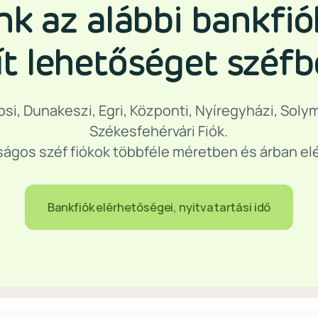
k az alábbi bankfió
ít lehetőséget széfb
osi, Dunakeszi, Egri, Központi, Nyíregyházi, Soly
Székesfehérvári Fiók.
ságos széf fiókok többféle méretben és árban el
Bankfiók elérhetőségei, nyitvatartási idő