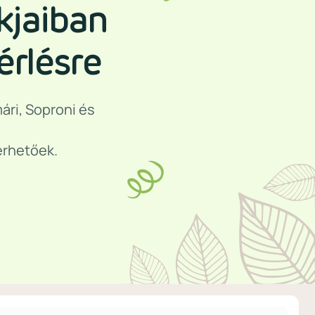
kjaiban
érlésre
mári, Soproni és
érhetőek.