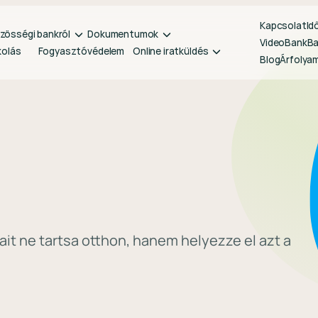
Kapcsolat
Id
zösségi bankról
Dokumentumok
VideoBank
B
kolás
Fogyasztóvédelem
Online iratküldés
Blog
Árfolya
t ne tartsa otthon, hanem helyezze el azt a