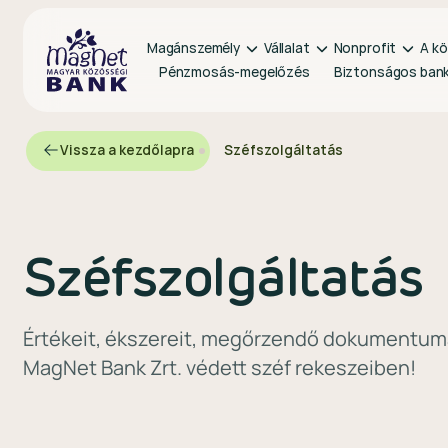
Magánszemély
Vállalat
Nonprofit
A kö
Pénzmosás-megelőzés
Biztonságos ban
Vissza a kezdőlapra
Széfszolgáltatás
Széfszolgáltatás
Értékeit, ékszereit, megőrzendő dokumentumai
MagNet Bank Zrt. védett széf rekeszeiben!