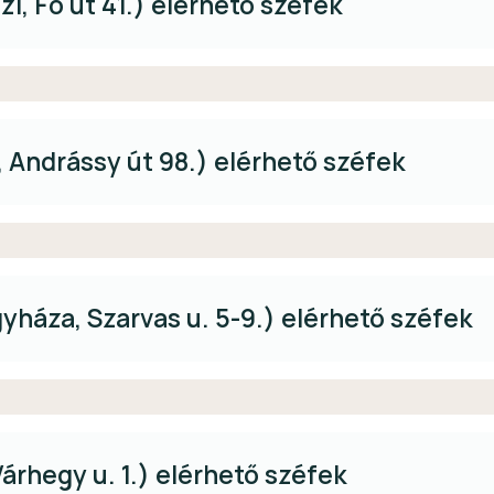
, Fő út 41.) elérhető széfek
 Andrássy út 98.) elérhető széfek
yháza, Szarvas u. 5-9.) elérhető széfek
árhegy u. 1.) elérhető széfek