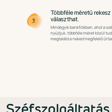
Többféle méretű rekesz
választhat.
3
Mindegyik bankfiókban, ahol a szé
nyújtjuk, többféle méret közül tud
megtaláld a neked megfelelő űrta
Széfszolgáltatás