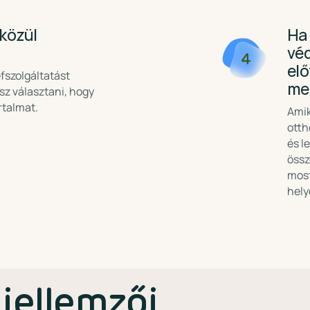
 közül
Ha 
véd
4
elő
fszolgáltatást
meg
sz választani, hogy
rtalmat.
Amik
otth
és l
össz
most
hely
 jellemzői