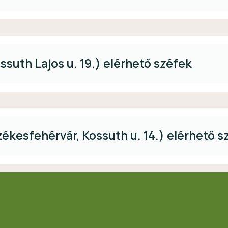
suth Lajos u. 19.) elérhető széfek
ékesfehérvár, Kossuth u. 14.) elérhető s