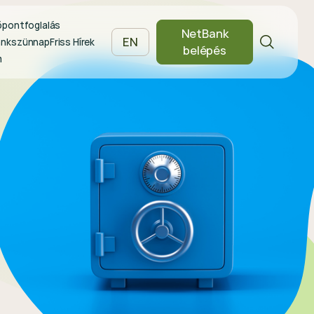
őpontfoglalás
NetBank
EN
ankszünnap
Friss Hírek
belépés
m