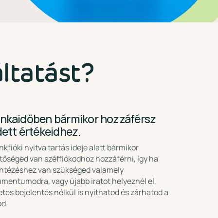
áltatást?
nkaidőben bármikor hozzáférsz
ett értékeidhez.
nkfióki nyitva tartás ideje alatt bármikor
tőséged van széffiókodhoz hozzáférni, így ha
ntézéshez van szükséged valamely
mentumodra, vagy újabb iratot helyeznél el,
etes bejelentés nélkül is nyithatod és zárhatod a
od.