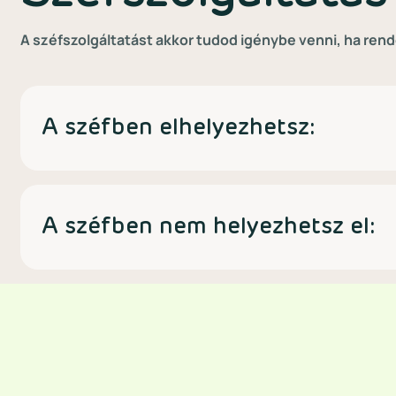
A széfszolgáltatást akkor tudod igénybe venni, ha rend
A széfben elhelyezhetsz:
A széfben nem helyezhetsz el: