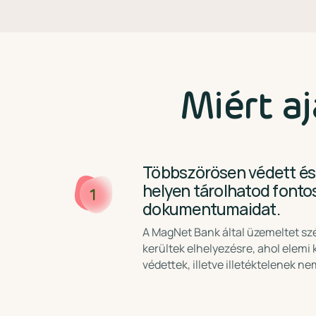
Miért aj
Többszörösen védett és
helyen tárolhatod fonto
1
dokumentumaidat.
A MagNet Bank által üzemeltet sz
kerültek elhelyezésre, ahol elemi 
védettek, illetve illetéktelenek n