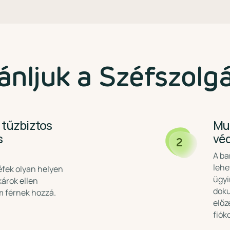
ánljuk a Széfszolg
 tűzbiztos
Mu
s
véd
2
A ba
lehe
éfek olyan helyen
ügyi
károk ellen
doku
em férnek hozzá.
előz
fiók