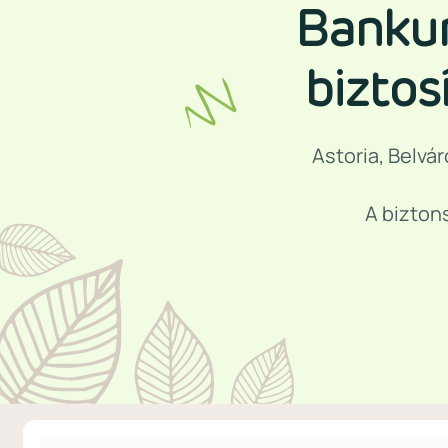
Bankun
biztos
Astoria, Belvár
A bizton