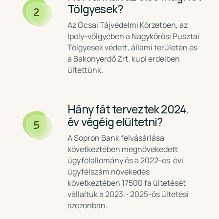
Tölgyesek?
2
Az Ócsai Tájvédelmi Körzetben, az
Ipoly-völgyében a Nagykőrösi Pusztai
Tölgyesek védett, állami területén és
a Bakonyerdő Zrt. kupi erdeiben
ültettünk.
Hány fát terveztek 2024.
év végéig elültetni?
5
A Sopron Bank felvásárlása
következtében megnövekedett
ügyfélállomány és a 2022-es évi
ügyfélszám növekedés
következtében 17500 fa ültetését
vállaltuk a 2023.- 2025-ös ültetési
szezonban.