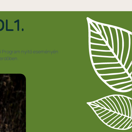
OL1.
ési Program nyitó eseményén
perdőben.