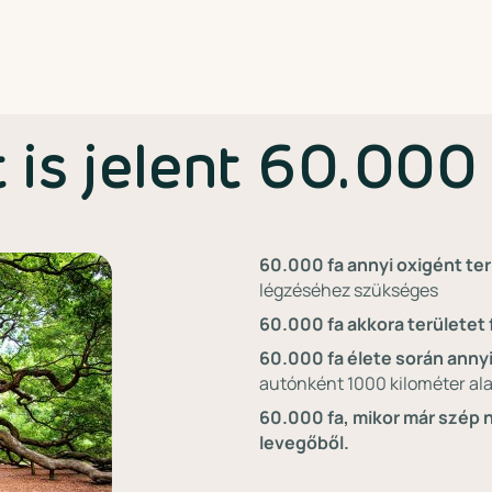
 is jelent 60.000
60.000 fa annyi oxigént te
légzéséhez szükséges ⁣
60.000 fa akkora területet f
60.000 fa élete során anny
autónként 1000 kilométer alat
60.000 fa, mikor már szép n
levegőből.