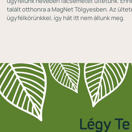
ügyfelünk nevében facsemetét ültetünk. Enn
talált otthonra a MagNet Tölgyesben. Az ülte
ügyfélkörünkkel, így hát itt nem állunk meg.
Légy Te 