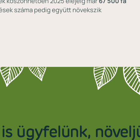
ek köszönhetően 2025 elejéig már
67 500 fa
tések száma pedig együtt növekszik
is ügyfelünk, növel