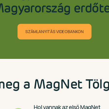
Magyarország erdőter
SZÁMLANYITÁS VIDEOBANKON
meg a MagNet Tölg
Hol vannak az első MagNet