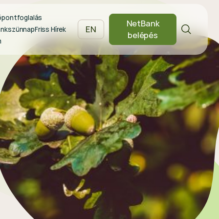
őpontfoglalás
NetBank
EN
ankszünnap
Friss Hírek
belépés
m