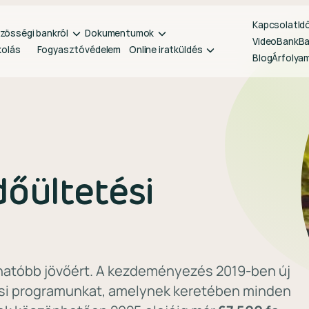
Kapcsolat
Id
zösségi bankról
Dokumentumok
VideoBank
B
kolás
Fogyasztóvédelem
Online iratküldés
Blog
Árfolya
dőültetési
thatóbb jövőért. A kezdeményezés 2019-ben új
etési programunkat, amelynek keretében minden