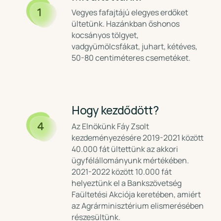
Vegyes fafajtájú elegyes erdőket
1
ültetünk. Hazánkban őshonos
kocsányos tölgyet,
vadgyümölcsfákat, juhart, kétéves,
50-80 centiméteres csemetéket.
Hogy kezdődött?
Az Elnökünk Fáy Zsolt
4
kezdeményezésére 2019-2021 között
40.000 fát ültettünk az akkori
ügyfélállományunk mértékében.
2021-2022 között 10.000 fát
helyeztünk el a Bankszövetség
Faültetési Akciója keretében, amiért
az Agrárminisztérium elismerésében
részesültünk.