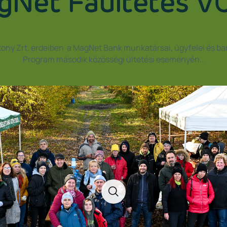
Net Faültetés V
ony Zrt. erdeiben a MagNet Bank munkatársai, ügyfelei és ba
Program második közösségi ültetési eseményén..