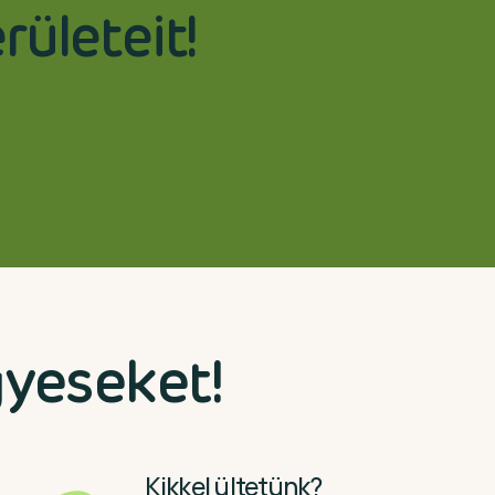
ületeit!
yeseket!
Kikkel ültetünk?