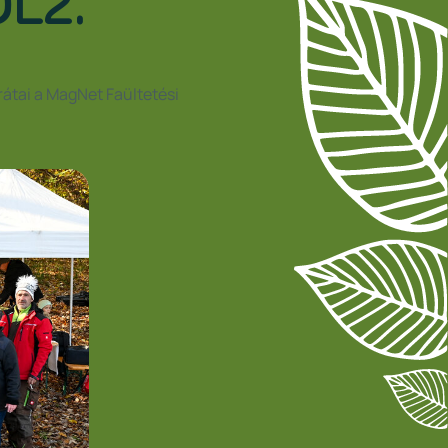
OL2.
rátai a MagNet Faültetési