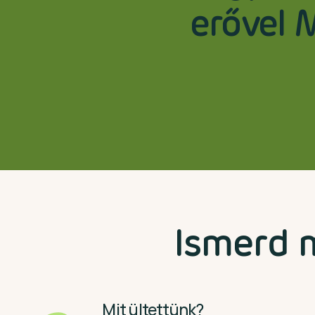
erővel 
Ismerd 
Mit ültettünk?