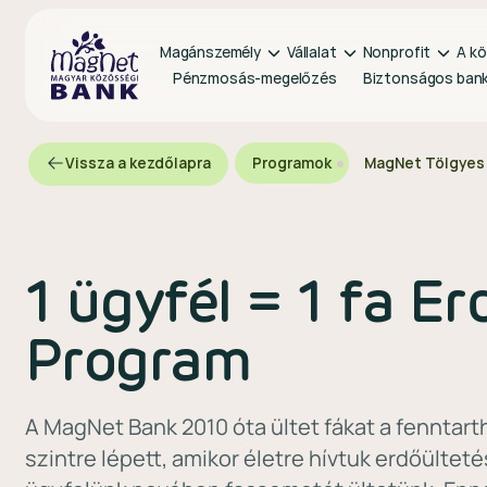
Magánszemély
Vállalat
Nonprofit
A kö
Pénzmosás-megelőzés
Biztonságos ban
Vissza a kezdőlapra
Programok
MagNet Tölgyes
1 ügyfél = 1 fa Er
Program
A MagNet Bank 2010 óta ültet fákat a fenntar
szintre lépett, amikor életre hívtuk erdőült