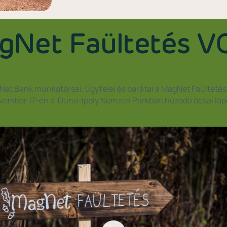
Net Faültetés V
Net Bank munkatársai, ügyfelei és barátai a MagNet Faültet
vember 17-én a Duna-Ipoly Nemzeti Parkban húzódó ócsai lá