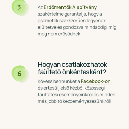
Az
Erdőmentők Alapítvány
3
szakértelme garantálja, hogy a
csemeték szakszerűen legyenek
elültetve és gondozva mindaddig, míg
meg nem erősödnek.
Hogyan csatlakozhatok
faültető önkéntesként?
6
Kövess bennünket a
Facebook-on
,
és értesülj első kézből közösségi
faültetési eseményeinkről és minden
más jobbító kezdeményezésünkről!