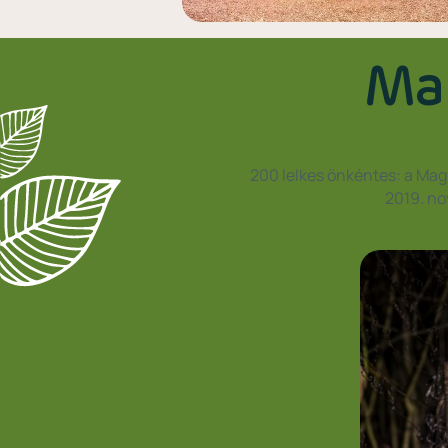
Mag
200 lelkes önkéntes: a Mag
2019. no