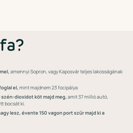
 fa?
rmel,
amennyi Sopron, vagy Kaposvár teljes lakosságának
oglal el,
mint majdnem 23 focipálya
i szén-dioxidot köt majd meg,
amit 37 millió autó,
t bocsát ki.
agy lesz, évente 150 vagon port szűr majd ki a