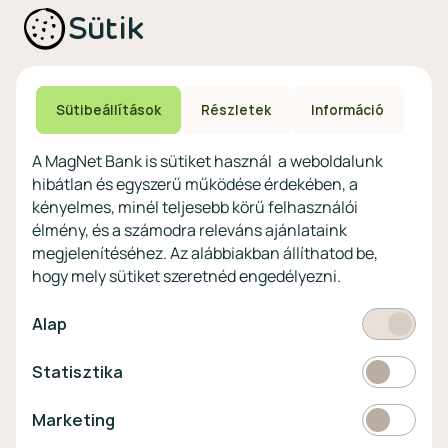
Ajánlataink non-
Biztonságos bankolás
Sütik
profitoknak
Technikai és biztonsági
Speciális non-profit
tájékoztatás
számlacsomagok
Biztonsági beállítások
Megtakarítások non-
eszközökön
Sütibeállítások
Részletek
Információ
profitoknak
Védekezés a kibercsalások ellen
Digitális szolgáltatások non-
A MagNet Bank is sütiket használ a weboldalunk
profitoknak
hibátlan és egyszerű működése érdekében, a
Vértezze fel magát a
kényelmes, minél teljesebb körű felhasználói
kibercsalásokkal
szemben!
élmény, és a számodra releváns ajánlataink
megjelenítéséhez. Az alábbiakban állíthatod be,
Látogasson el a KiberPajzs
hogy mely sütiket szeretnéd engedélyezni.
honlapra!
Kötelező
Alap
Statisztikai
Statisztika
Pénznem
EUR
Marketing
Marketing
választó