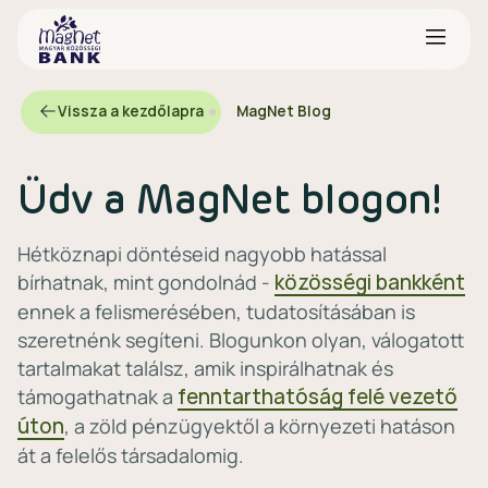
Vissza a kezdőlapra
MagNet Blog
Üdv a MagNet blogon!
Hétköznapi döntéseid nagyobb hatással
bírhatnak, mint gondolnád -
közösségi bankként
ennek a felismerésében, tudatosításában is
szeretnénk segíteni. Blogunkon olyan, válogatott
tartalmakat találsz, amik inspirálhatnak és
támogathatnak a
fenntarthatóság felé vezető
úton
, a zöld pénzügyektől a környezeti hatáson
át a felelős társadalomig.