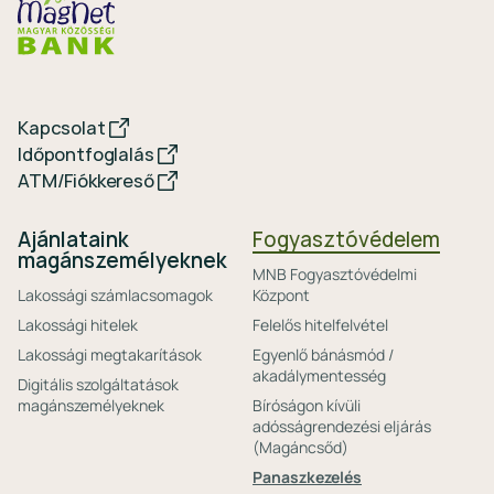
Kapcsolat
Időpontfoglalás
ATM/Fiókkereső
Ajánlataink
Fogyasztóvédelem
magánszemélyeknek
MNB Fogyasztóvédelmi
Lakossági számlacsomagok
Központ
Lakossági hitelek
Felelős hitelfelvétel
Lakossági megtakarítások
Egyenlő bánásmód /
akadálymentesség
Digitális szolgáltatások
magánszemélyeknek
Bíróságon kívüli
adósságrendezési eljárás
(Magáncsőd)
Panaszkezelés