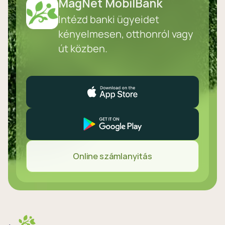
MagNet MobilBank
Intézd banki ügyeidet
kényelmesen, otthonról vagy
út közben.
Online számlanyitás