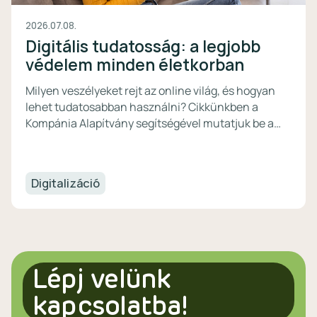
2026.07.08.
Digitális tudatosság: a legjobb
védelem minden életkorban
Milyen veszélyeket rejt az online világ, és hogyan
lehet tudatosabban használni? Cikkünkben a
Kompánia Alapítvány segítségével mutatjuk be a
biztonságos internethasználat alapjait, a digitális
kompetenciák fontosságát, valamint a digitális
pénzügyekhez kapcsolódó legfontosabb
Digitalizáció
tudnivalókat.
Lépj velünk
kapcsolatba!