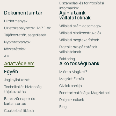
Elszámolási és forintosítási
információk
Dokumentumtár
Ajánlataink
vállalatoknak
Hirdetmények
Vállalati számlacsomagok
Üzletszabályzatok, ÁSZF-ek
Vállalati hitelkonstrukciók
Tájékoztatók, segédletek
Vállalati megtakarítások
Nyomtatványok
Digitális szolgáltatások
Közzétételek
vállalatoknak
AML
Faktoring
Adatvédelem
A közösségi bank
Egyéb
Miért a MagNet?
MagNet Extrák
Jogi nyilatkozat
Civilek bankja
Technikai és biztonsági
tájékoztatás
Fenntarthatóság a MagNetnél
Bankszünnapok és
Dolgozz nálunk
karbantartás
Blog
Cookie beállítások
Friss hírek