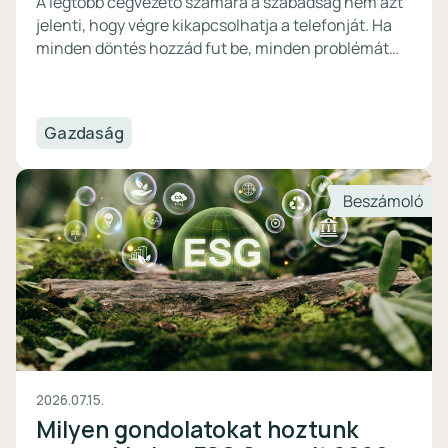
A legtöbb cégvezető számára a szabadság nem azt
jelenti, hogy végre kikapcsolhatja a telefonját. Ha
minden döntés hozzád fut be, minden problémát
neked kell megoldanod vagy naponta ellenőrizned
kell a pénzügyeket, akkor érdemes átgondolni,
mennyire önálló valójában a céged.
Gazdaság
Beszámoló
2026.07.15.
Milyen gondolatokat hoztunk