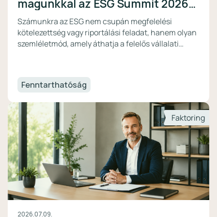
magunkkal az ESG Summit 2026-
ról?
Számunkra az ESG nem csupán megfelelési
kötelezettség vagy riportálási feladat, hanem olyan
szemléletmód, amely áthatja a felelős vállalati
működésről alkotott gondolkodásunkat. Éppen
ezért fontosnak tartjuk, hogy évről évre részt
vegyünk azokon a szakmai fórumokon, ahol a
Fenntarthatóság
fenntarthatóság jövőjéről, kihívásairól és
lehetőségeiről folyik a párbeszéd.
Faktoring
2026.07.09.