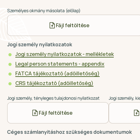
Személyes okmány másolata (előlap)
Fájl feltöltése
Jogi személy nyilatkozatok
Jogi személy nyilatkozatok - mellékletek
Legal person statements - appendix
FATCA tájékoztató (adóilletőség)
CRS tájékoztató (adóilletőség)
Jogi személy, tényleges tulajdonosi nyilatkozat
Jogi személy, ki
Fájl feltöltése
Céges számlanyitáshoz szükséges dokumentumok