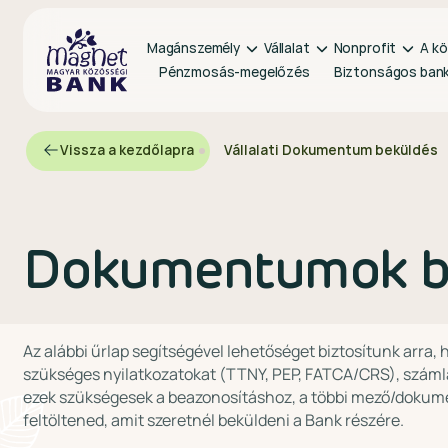
Magánszemély
Vállalat
Nonprofit
A kö
Pénzmosás-megelőzés
Biztonságos ban
Vissza a kezdőlapra
Vállalati Dokumentum beküldés
Dokumentumok bek
Az alábbi űrlap segítségével lehetőséget biztosítunk arr
szükséges nyilatkozatokat (TTNY, PEP, FATCA/CRS), száml
ezek szükségesek a beazonosításhoz, a többi mező/dokum
feltöltened, amit szeretnél beküldeni a Bank részére.