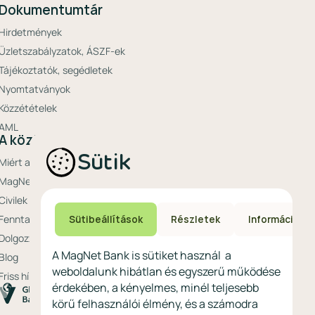
Dokumentumtár
Hirdetmények
Üzletszabályzatok, ÁSZF-ek
Tájékoztatók, segédletek
Nyomtatványok
Közzétételek
AML
A közösségi bank
Sütik
Miért a MagNet?
MagNet Extrák
Civilek bankja
Fenntarthatóság a MagNetnél
Sütibeállítások
Részletek
Információ
Dolgozz nálunk
A MagNet Bank is sütiket használ a
Blog
weboldalunk hibátlan és egyszerű működése
Friss hírek
érdekében, a kényelmes, minél teljesebb
körű felhasználói élmény, és a számodra