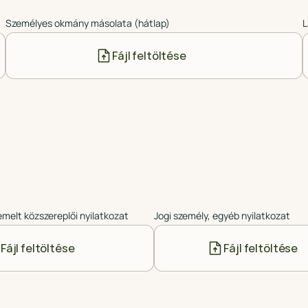
Személyes okmány másolata (hátlap)
L
Fájl feltöltése
emelt közszereplői nyilatkozat
Jogi személy, egyéb nyilatkozat
Fájl feltöltése
Fájl feltöltése