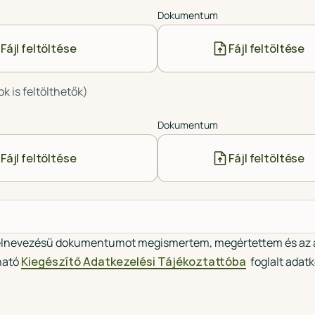
Dokumentum
Fájl feltöltése
Fájl feltöltése
is feltölthetők)
Dokumentum
Fájl feltöltése
Fájl feltöltése
lnevezésű dokumentumot megismertem, megértettem és az a
lható
Kiegészítő Adatkezelési Tájékoztattóba
foglalt adat