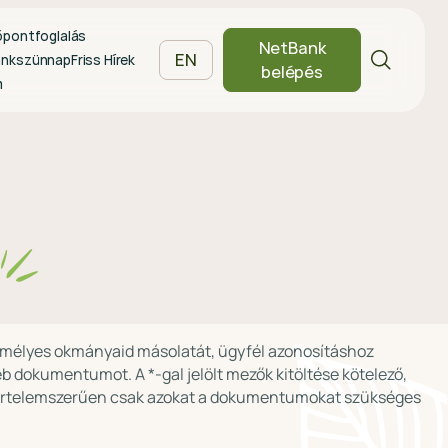
őpontfoglalás
NetBank
EN
ankszünnap
Friss Hírek
belépés
m
zemélyes okmányaid másolatát, ügyfél azonosításhoz
dokumentumot. A *-gal jelölt mezők kitöltése kötelező,
 Értelemszerűen csak azokat a dokumentumokat szükséges