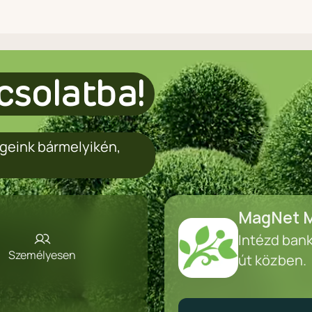
csolatba!
geink bármelyikén,
MagNet M
Intézd ban
Személyesen
út közben.