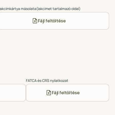
akcímkártya másolata(lakcímet tartalmazó oldal)
Fájl feltöltése
FATCA és CRS nyilatkozat
Fájl feltöltése