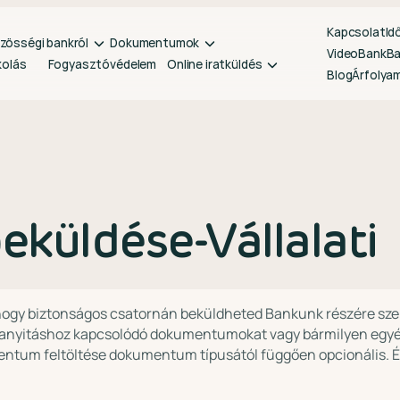
Kapcsolat
Id
zösségi bankról
Dokumentumok
VideoBank
B
kolás
Fogyasztóvédelem
Online iratküldés
Blog
Árfolya
üldése-Vállalati
a, hogy biztonságos csatornán beküldheted Bankunk részére s
anyitáshoz kapcsolódó dokumentumokat vagy bármilyen egyéb 
entum feltöltése dokumentum típusától függően opcionális.