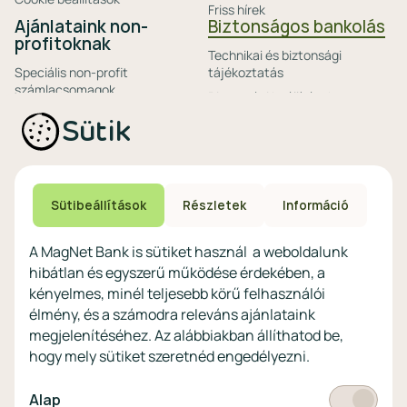
Friss hírek
Ajánlataink non-
Biztonságos bankolás
profitoknak
Technikai és biztonsági
Speciális non-profit
tájékoztatás
számlacsomagok
Biztonsági beállítások
Megtakarítások non-
eszközökön
Sütik
profitoknak
Védekezés a kibercsalások ellen
Digitális szolgáltatások non-
profitoknak
Vértezze fel magát a
kibercsalásokkal
Sütibeállítások
Részletek
Információ
szemben!
A MagNet Bank is sütiket használ a weboldalunk
Látogasson el a KiberPajzs
honlapra!
hibátlan és egyszerű működése érdekében, a
kényelmes, minél teljesebb körű felhasználói
élmény, és a számodra releváns ajánlataink
megjelenítéséhez. Az alábbiakban állíthatod be,
hogy mely sütiket szeretnéd engedélyezni.
Pénznem
EUR
Kötelező
Alap
választó