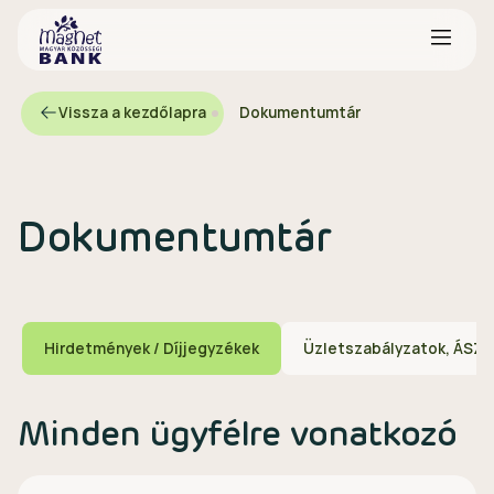
Vissza a kezdőlapra
Dokumentumtár
Dokumentumtár
Hirdetmények / Díjjegyzékek
Üzletszabályzatok, ÁSZF
Minden ügyfélre vonatkozó