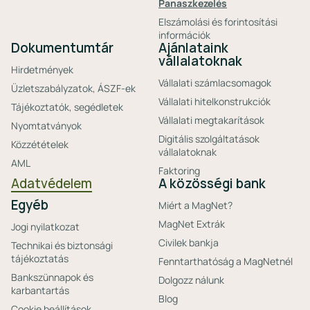
Panaszkezelés
Elszámolási és forintosítási
információk
Dokumentumtár
Ajánlataink
vállalatoknak
Hirdetmények
Vállalati számlacsomagok
Üzletszabályzatok, ÁSZF-ek
Vállalati hitelkonstrukciók
Tájékoztatók, segédletek
Vállalati megtakarítások
Nyomtatványok
Digitális szolgáltatások
Közzétételek
vállalatoknak
AML
Faktoring
Adatvédelem
A közösségi bank
Egyéb
Miért a MagNet?
MagNet Extrák
Jogi nyilatkozat
Civilek bankja
Technikai és biztonsági
tájékoztatás
Fenntarthatóság a MagNetnél
Bankszünnapok és
Dolgozz nálunk
karbantartás
Blog
Cookie beállítások