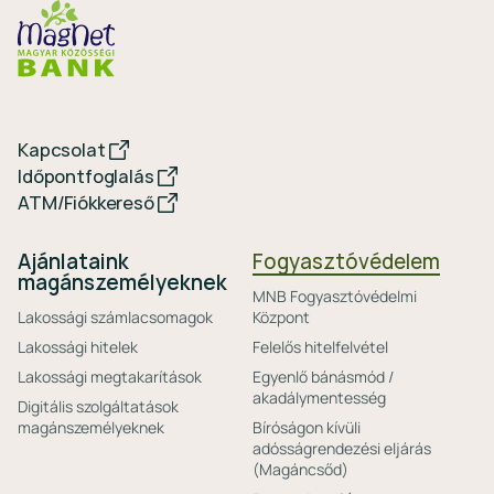
Kapcsolat
Időpontfoglalás
ATM/Fiókkereső
Ajánlataink
Fogyasztóvédelem
magánszemélyeknek
MNB Fogyasztóvédelmi
Lakossági számlacsomagok
Központ
Lakossági hitelek
Felelős hitelfelvétel
Lakossági megtakarítások
Egyenlő bánásmód /
akadálymentesség
Digitális szolgáltatások
magánszemélyeknek
Bíróságon kívüli
adósságrendezési eljárás
(Magáncsőd)