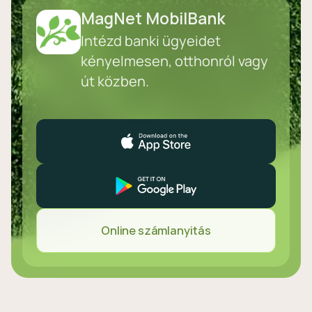
MagNet MobilBank
Intézd banki ügyeidet
kényelmesen, otthonról vagy
út közben.
Online számlanyitás