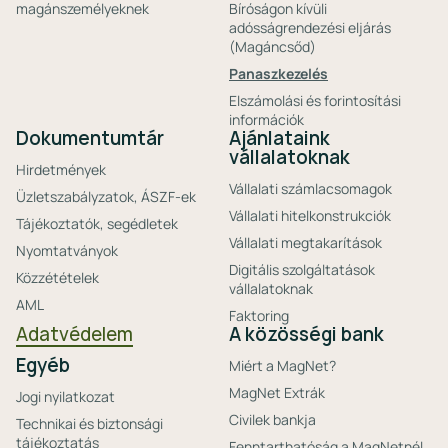
magánszemélyeknek
Bíróságon kívüli
adósságrendezési eljárás
(Magáncsőd)
Panaszkezelés
Elszámolási és forintosítási
információk
Dokumentumtár
Ajánlataink
vállalatoknak
Hirdetmények
Vállalati számlacsomagok
Üzletszabályzatok, ÁSZF-ek
Vállalati hitelkonstrukciók
Tájékoztatók, segédletek
Vállalati megtakarítások
Nyomtatványok
Digitális szolgáltatások
Közzétételek
vállalatoknak
AML
Faktoring
Adatvédelem
A közösségi bank
Egyéb
Miért a MagNet?
MagNet Extrák
Jogi nyilatkozat
Civilek bankja
Technikai és biztonsági
tájékoztatás
Fenntarthatóság a MagNetnél