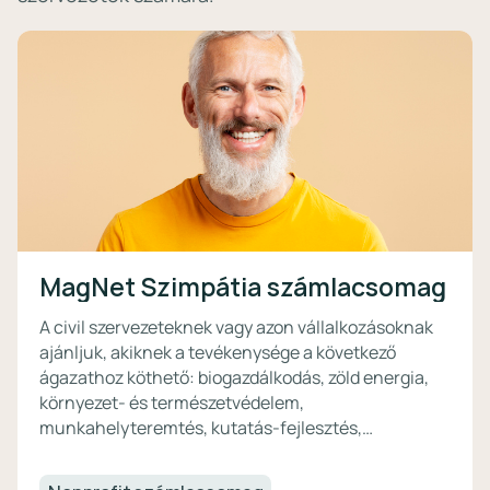
MagNet Szimpátia számlacsomag
A civil szervezeteknek vagy azon vállalkozásoknak
ajánljuk, akiknek a tevékenysége a következő
ágazathoz köthető: biogazdálkodás, zöld energia,
környezet- és természetvédelem,
munkahelyteremtés, kutatás-fejlesztés,
egészségügy és szociális ellátás, kultúra, oktatás.