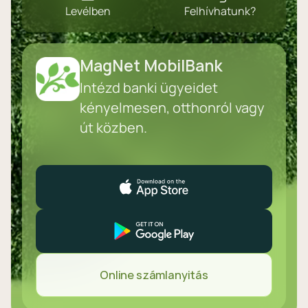
Levélben
Felhívhatunk?
MagNet MobilBank
Intézd banki ügyeidet
kényelmesen, otthonról vagy
út közben.
Online számlanyitás