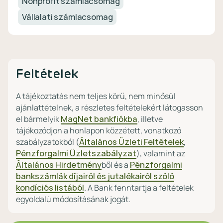
Nonprofit számlacsomag
Vállalati számlacsomag
Feltételek
A tájékoztatás nem teljes körű, nem minősül
ajánlattételnek, a részletes feltételekért látogasson
el bármelyik
MagNet bankfiókba
, illetve
tájékozódjon a honlapon közzétett, vonatkozó
szabályzatokból (
Általános Üzleti Feltételek
,
Pénzforgalmi Üzletszabályzat
), valamint az
Általános Hirdetmény
ből és a
Pénzforgalmi
bankszámlák díjairól és jutalékairól szóló
kondíciós listából
. A Bank fenntartja a feltételek
egyoldalú módosításának jogát.