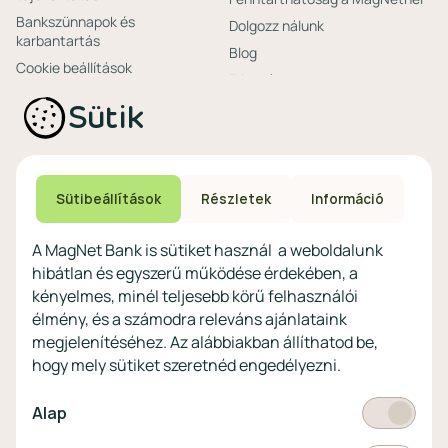
Bankszünnapok és
Dolgozz nálunk
karbantartás
Blog
Cookie beállítások
Friss hírek
Ajánlataink non-
Biztonságos bankolás
Sütik
profitoknak
Technikai és biztonsági
Speciális non-profit
tájékoztatás
számlacsomagok
Biztonsági beállítások
Megtakarítások non-
eszközökön
Sütibeállítások
Részletek
Információ
profitoknak
Védekezés a kibercsalások ellen
Digitális szolgáltatások non-
A MagNet Bank is sütiket használ a weboldalunk
profitoknak
hibátlan és egyszerű működése érdekében, a
Vértezze fel magát a
kényelmes, minél teljesebb körű felhasználói
kibercsalásokkal
szemben!
élmény, és a számodra releváns ajánlataink
megjelenítéséhez. Az alábbiakban állíthatod be,
Látogasson el a KiberPajzs
hogy mely sütiket szeretnéd engedélyezni.
honlapra!
Kötelező
Alap