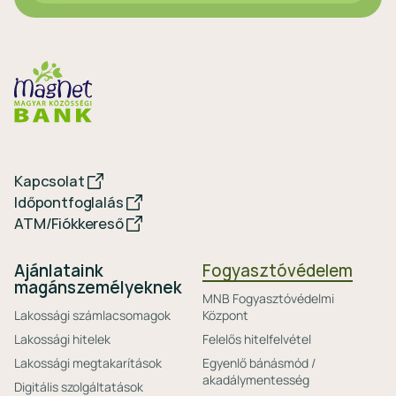
Kapcsolat
Időpontfoglalás
ATM/Fiókkereső
Ajánlataink
Fogyasztóvédelem
magánszemélyeknek
MNB Fogyasztóvédelmi
Lakossági számlacsomagok
Központ
Lakossági hitelek
Felelős hitelfelvétel
Lakossági megtakarítások
Egyenlő bánásmód /
akadálymentesség
Digitális szolgáltatások