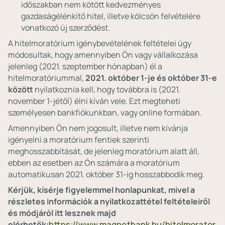
időszakban nem kötött kedvezményes
gazdaságélénkítő hitel, illetve kölcsön felvételére
vonatkozó új szerződést.
A hitelmoratórium igénybevételének feltételei úgy
módosultak, hogy amennyiben Ön vagy vállalkozása
jelenleg (2021. szeptember hónapban) él a
hitelmoratóriummal,
2021. október 1-je és október 31-e
között
nyilatkoznia kell, hogy továbbra is (2021.
november 1-jétől) élni kíván vele. Ezt megteheti
személyesen bankfiókunkban, vagy online formában.
Amennyiben Ön nem jogosult, illetve nem kívánja
igényelni a moratórium fentiek szerinti
meghosszabbítását, de jelenleg moratórium alatt áll,
ebben az esetben az Ön számára a moratórium
automatikusan 2021. október 31-ig hosszabbodik meg.
Kérjük, kísérje figyelemmel honlapunkat, mivel a
részletes információk a nyilatkozattétel feltételeiről
és módjáról itt lesznek majd
elérhetők:
https://www.magnetbank.hu/hitelmorator