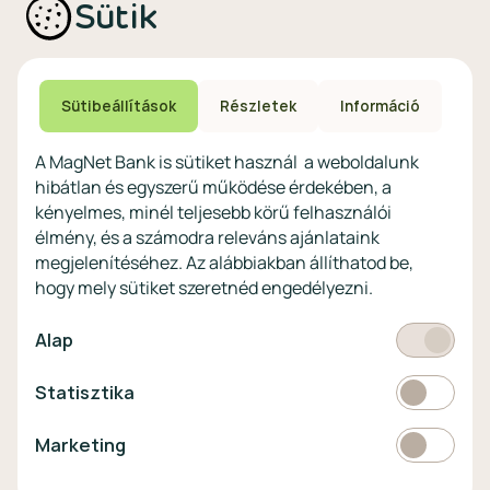
Sütik
profitoknak
Technikai és biztonsági
Speciális non-profit
tájékoztatás
számlacsomagok
Biztonsági beállítások
Megtakarítások non-
eszközökön
Sütibeállítások
Részletek
Információ
profitoknak
Védekezés a kibercsalások ellen
Digitális szolgáltatások non-
A MagNet Bank is sütiket használ a weboldalunk
profitoknak
hibátlan és egyszerű működése érdekében, a
Vértezze fel magát a
kényelmes, minél teljesebb körű felhasználói
kibercsalásokkal
szemben!
élmény, és a számodra releváns ajánlataink
megjelenítéséhez. Az alábbiakban állíthatod be,
Látogasson el a KiberPajzs
hogy mely sütiket szeretnéd engedélyezni.
honlapra!
Kötelező
Alap
Statisztikai
Statisztika
Pénznem
EUR
Marketing
Marketing
választó