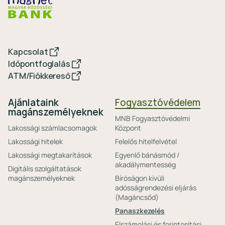
Kapcsolat
Időpontfoglalás
ATM/Fiókkereső
Ajánlataink
Fogyasztóvédelem
magánszemélyeknek
MNB Fogyasztóvédelmi
Lakossági számlacsomagok
Központ
Lakossági hitelek
Felelős hitelfelvétel
Lakossági megtakarítások
Egyenlő bánásmód /
akadálymentesség
Digitális szolgáltatások
magánszemélyeknek
Bíróságon kívüli
adósságrendezési eljárás
(Magáncsőd)
Panaszkezelés
Elszámolási és forintosítási