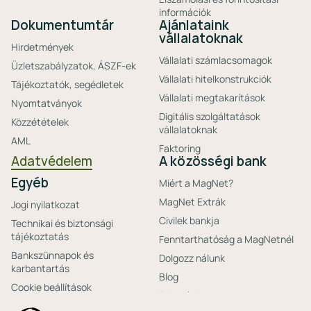
információk
Dokumentumtár
Ajánlataink
vállalatoknak
Hirdetmények
Vállalati számlacsomagok
Üzletszabályzatok, ÁSZF-ek
Vállalati hitelkonstrukciók
Tájékoztatók, segédletek
Vállalati megtakarítások
Nyomtatványok
Digitális szolgáltatások
Közzétételek
vállalatoknak
AML
Faktoring
Adatvédelem
A közösségi bank
Egyéb
Miért a MagNet?
MagNet Extrák
Jogi nyilatkozat
Civilek bankja
Technikai és biztonsági
tájékoztatás
Fenntarthatóság a MagNetnél
Bankszünnapok és
Dolgozz nálunk
karbantartás
Blog
Cookie beállítások
Friss hírek
Ajánlataink non-
Biztonságos bankolás