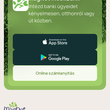
Intézd banki ügyeidet
kényelmesen, otthonról vagy
út közben.
Online számlanyitás