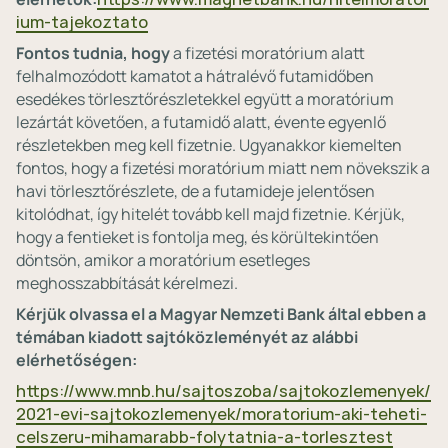
ium-tajekoztato
Fontos tudnia, hogy
a fizetési moratórium alatt
felhalmozódott kamatot a hátralévő futamidőben
esedékes törlesztőrészletekkel együtt a moratórium
lezártát követően, a futamidő alatt, évente egyenlő
részletekben meg kell fizetnie. Ugyanakkor kiemelten
fontos, hogy a fizetési moratórium miatt nem növekszik a
havi törlesztőrészlete, de a futamideje jelentősen
kitolódhat, így hitelét tovább kell majd fizetnie. Kérjük,
hogy a fentieket is fontolja meg, és körültekintően
döntsön, amikor a moratórium esetleges
meghosszabbítását kérelmezi.
Kérjük olvassa el a Magyar Nemzeti Bank által ebben a
témában kiadott sajtóközleményét az alábbi
elérhetőségen:
https://www.mnb.hu/sajtoszoba/sajtokozlemenyek/
2021-evi-sajtokozlemenyek/moratorium-aki-teheti-
celszeru-mihamarabb-folytatnia-a-torlesztest