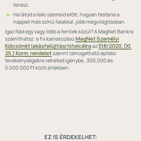
terasz.
Ha látod a lelki szemeid előtt, hogyan festene a
nappali más színű falakkal, jobb megvilágításban.
Igaz Rád egy vagy több a fentiek közül? A MagNet Bankra
számíthatsz: a fix kamatozású
MagNet Személyi
Kölcsönét lakásfelújítási hitelcélra
az
518/2020. (XI.
25.) Korm. rendelet
szerint támogatható építési
tevékenységekre veheted igénybe , 300.000 és
5.000.000 Ft közti értékben.
EZ IS ÉRDEKELHET: