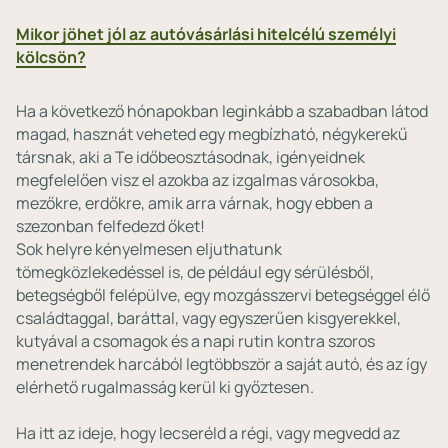
Mikor jöhet jól az autóvásárlási hitelcélú személyi
kölcsön?
Ha a következő hónapokban leginkább a szabadban látod
magad, hasznát veheted egy megbízható, négykerekű
társnak, aki a Te időbeosztásodnak, igényeidnek
megfelelően visz el azokba az izgalmas városokba,
mezőkre, erdőkre, amik arra várnak, hogy ebben a
szezonban felfedezd őket!
Sok helyre kényelmesen eljuthatunk
tömegközlekedéssel is, de például egy sérülésből,
betegségből felépülve, egy mozgásszervi betegséggel élő
családtaggal, baráttal, vagy egyszerűen kisgyerekkel,
kutyával a csomagok és a napi rutin kontra szoros
menetrendek harcából legtöbbször a saját autó, és az így
elérhető rugalmasság kerül ki győztesen.
Ha itt az ideje, hogy lecseréld a régi, vagy megvedd az