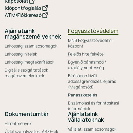
Kapcsolat
Időpontfoglalás
ATM/Fiókkereső
Ajánlataink
Fogyasztóvédelem
magánszemélyeknek
MNB Fogyasztóvédelmi
Lakossági számlacsomagok
Központ
Lakossági hitelek
Felelős hitelfelvétel
Lakossági megtakarítások
Egyenlő bánásmód /
akadálymentesség
Digitális szolgáltatások
magánszemélyeknek
Bíróságon kívüli
adósságrendezési eljárás
(Magáncsőd)
Panaszkezelés
Elszámolási és forintosítási
információk
Dokumentumtár
Ajánlataink
vállalatoknak
Hirdetmények
Vállalati számlacsomagok
Üzletszabályzatok, ÁSZF-ek