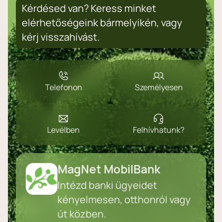
Kérdésed van? Keress minket
elérhetőségeink bármelyikén, vagy
kérj visszahívást.
Telefonon
Személyesen
Levélben
Felhívhatunk?
MagNet MobilBank
Intézd banki ügyeidet
kényelmesen, otthonról vagy
út közben.