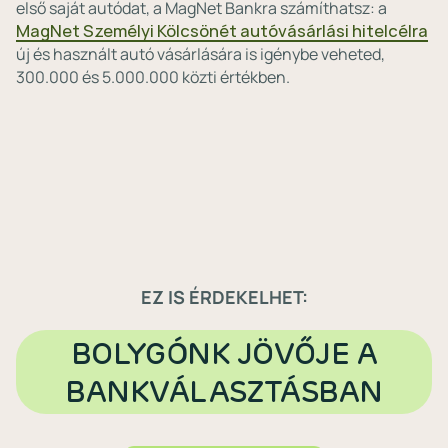
első saját autódat, a MagNet Bankra számíthatsz: a
MagNet Személyi Kölcsönét autóvásárlási hitelcélra
új és használt autó vásárlására is igénybe veheted,
300.000 és 5.000.000 közti értékben.
EZ IS ÉRDEKELHET:
BOLYGÓNK JÖVŐJE A
BANKVÁLASZTÁSBAN