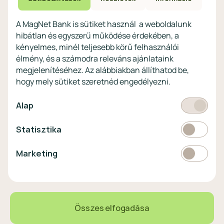
profitoknak
Védekezés a kibercsalások ellen
Digitális szolgáltatások non-
A MagNet Bank is sütiket használ a weboldalunk
profitoknak
hibátlan és egyszerű működése érdekében, a
Vértezze fel magát a
kényelmes, minél teljesebb körű felhasználói
kibercsalásokkal
szemben!
élmény, és a számodra releváns ajánlataink
megjelenítéséhez. Az alábbiakban állíthatod be,
Látogasson el a KiberPajzs
hogy mely sütiket szeretnéd engedélyezni.
honlapra!
Kötelező
Alap
Statisztikai
Statisztika
Pénznem
EUR
Marketing
Marketing
választó
EUR
363 HUF
0,80%
Összes elfogadása