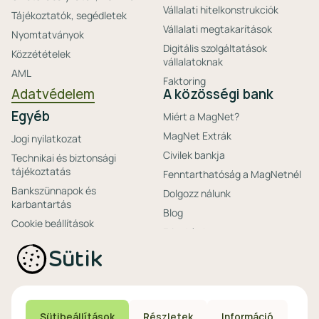
Vállalati hitelkonstrukciók
Tájékoztatók, segédletek
Vállalati megtakarítások
Nyomtatványok
Digitális szolgáltatások
Közzétételek
vállalatoknak
AML
Faktoring
Adatvédelem
A közösségi bank
Egyéb
Miért a MagNet?
MagNet Extrák
Jogi nyilatkozat
Civilek bankja
Technikai és biztonsági
tájékoztatás
Fenntarthatóság a MagNetnél
Bankszünnapok és
Dolgozz nálunk
karbantartás
Blog
Cookie beállítások
Friss hírek
Ajánlataink non-
Biztonságos bankolás
Sütik
profitoknak
Technikai és biztonsági
Speciális non-profit
tájékoztatás
számlacsomagok
Biztonsági beállítások
Megtakarítások non-
eszközökön
Sütibeállítások
Részletek
Információ