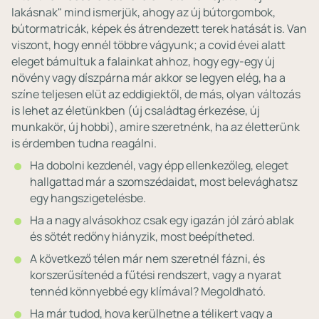
lakásnak" mind ismerjük, ahogy az új bútorgombok,
bútormatricák, képek és átrendezett terek hatását is. Van
viszont, hogy ennél többre vágyunk; a covid évei alatt
eleget bámultuk a falainkat ahhoz, hogy egy-egy új
növény vagy díszpárna már akkor se legyen elég, ha a
színe teljesen elüt az eddigiektől, de más, olyan változás
is lehet az életünkben (új családtag érkezése, új
munkakör, új hobbi), amire szeretnénk, ha az életterünk
is érdemben tudna reagálni.
Ha dobolni kezdenél, vagy épp ellenkezőleg, eleget
hallgattad már a szomszédaidat, most belevághatsz
egy hangszigetelésbe.
Ha a nagy alvásokhoz csak egy igazán jól záró ablak
és sötét redőny hiányzik, most beépítheted.
A következő télen már nem szeretnél fázni, és
korszerűsítenéd a fűtési rendszert, vagy a nyarat
tennéd könnyebbé egy klímával? Megoldható.
Ha már tudod, hova kerülhetne a télikert vagy a