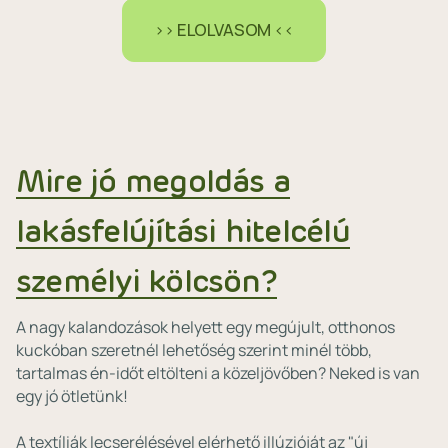
>> ELOLVASOM <<
Mire jó megoldás a
lakásfelújítási hitelcélú
személyi kölcsön?
A nagy kalandozások helyett egy megújult, otthonos
kuckóban szeretnél lehetőség szerint minél több,
tartalmas én-időt eltölteni a közeljövőben? Neked is van
egy jó ötletünk!
A textíliák lecserélésével elérhető illúzióját az "új