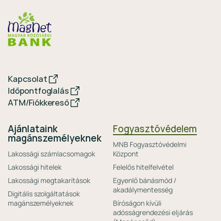
Kapcsolat
Időpontfoglalás
ATM/Fiókkereső
Ajánlataink
Fogyasztóvédelem
magánszemélyeknek
MNB Fogyasztóvédelmi
Lakossági számlacsomagok
Központ
Lakossági hitelek
Felelős hitelfelvétel
Lakossági megtakarítások
Egyenlő bánásmód /
akadálymentesség
Digitális szolgáltatások
magánszemélyeknek
Bíróságon kívüli
adósságrendezési eljárás