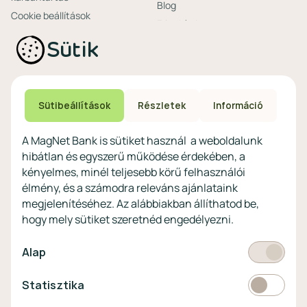
Blog
Cookie beállítások
Friss hírek
Ajánlataink non-
Biztonságos bankolás
Sütik
profitoknak
Technikai és biztonsági
Speciális non-profit
tájékoztatás
számlacsomagok
Biztonsági beállítások
Megtakarítások non-
eszközökön
Sütibeállítások
Részletek
Információ
profitoknak
Védekezés a kibercsalások ellen
Digitális szolgáltatások non-
A MagNet Bank is sütiket használ a weboldalunk
profitoknak
hibátlan és egyszerű működése érdekében, a
Vértezze fel magát a
kényelmes, minél teljesebb körű felhasználói
kibercsalásokkal
szemben!
élmény, és a számodra releváns ajánlataink
megjelenítéséhez. Az alábbiakban állíthatod be,
Látogasson el a KiberPajzs
hogy mely sütiket szeretnéd engedélyezni.
honlapra!
Kötelező
Alap
Statisztikai
Statisztika
Pénznem