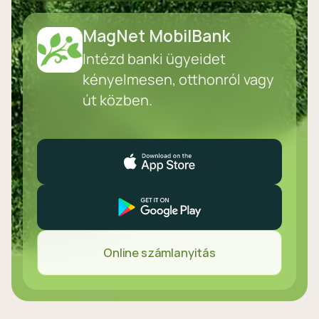
MagNet MobilBank
Intézd banki ügyeidet
kényelmesen, otthonról vagy
út közben.
Online számlanyitás