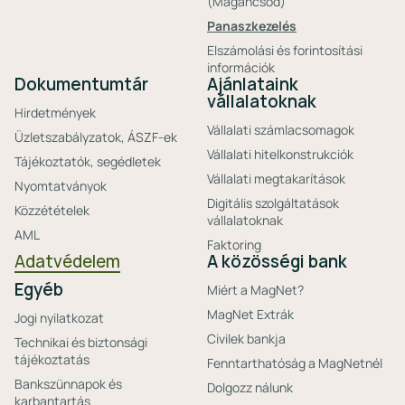
(Magáncsőd)
Panaszkezelés
Elszámolási és forintosítási
információk
Dokumentumtár
Ajánlataink
vállalatoknak
Hirdetmények
Vállalati számlacsomagok
Üzletszabályzatok, ÁSZF-ek
Vállalati hitelkonstrukciók
Tájékoztatók, segédletek
Vállalati megtakarítások
Nyomtatványok
Digitális szolgáltatások
Közzétételek
vállalatoknak
AML
Faktoring
Adatvédelem
A közösségi bank
Egyéb
Miért a MagNet?
MagNet Extrák
Jogi nyilatkozat
Civilek bankja
Technikai és biztonsági
tájékoztatás
Fenntarthatóság a MagNetnél
Bankszünnapok és
Dolgozz nálunk
karbantartás