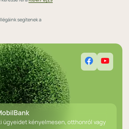
llégáink segítenek a
obilBank
ki ügyeidet kényelmesen, otthonról vagy