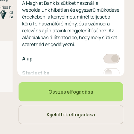
A MagNet Bank is sütiket használ a
Friss hírek
weboldalunk hibátlan és egyszerű működése
érdekében, a kényelmes, minél teljesebb
körű felhasználói élmény, és a számodra
releváns ajánlataink megjelenítéséhez. Az
alábbiakban állíthatod be, hogy mely sütiket
szeretnéd engedélyezni.
Kötelező
Alap
Statisztikai
Statisztika
Marketing
Marketing
Összes elfogadása
Kijelöltek elfogadása
Magyar
Nyelvválasztó