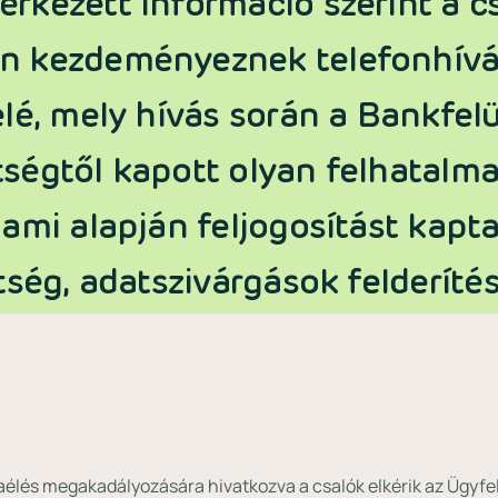
rkezett információ szerint a c
n kezdeményeznek telefonhívá
lé, mely hívás során a Bankfelü
ségtől kapott olyan felhatalm
ami alapján feljogosítást kapt
tség, adatszivárgások felderítés
zaélés megakadályozására hivatkozva a csalók elkérik az Ügyf