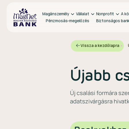
Magánszemély
Vállalat
Nonprofit
A kö
Pénzmosás-megelőzés
Biztonságos ban
Vissza a kezdőlapra
Újabb cs
Új csalási formára sze
adatszivárgásra hivat