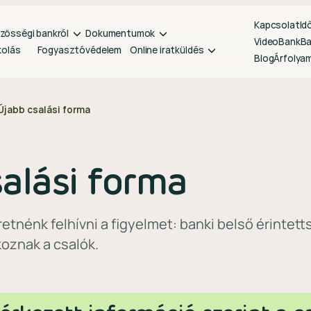
Kapcsolat
Id
zösségi bankról
Dokumentumok
VideoBank
B
kolás
Fogyasztóvédelem
Online iratküldés
Blog
Árfolya
Újabb csalási forma
alási forma
retnénk felhívni a figyelmet: banki belső érintett
koznak a csalók.