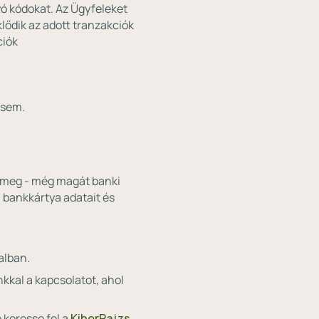
yó kódokat. Az Ügyfeleket
lődik az adott tranzakciók
ciók
 sem.
a meg - még magát banki
 bankkártya adatait és
alban.
kkal a kapcsolatot, ahol
e keresse fel a
KiberPajzs