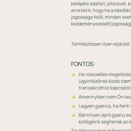
belépési adatait, jelszavát,
arra kérik, hogy ha a későb
jogossága felől, minden eset
kezdeményezését/jogosságát 
Természtesen ilyen eljárás
FONTOS:
Ha visszaélés megelőzés
ügyintézőnek kiadó szemé
tranzakcióhoz kapcsoló
Amennyiben nem Ön kezde
Legyen gyanús, ha fenti 
Bármilyen apró gyanú ese
kollégáink segítenek az 
További hasznos információ