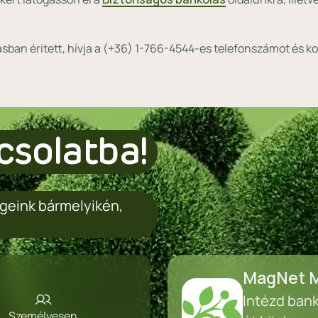
ban éritett, hívja a (+36) 1-766-4544-es telefonszámot és ko
csolatba!
geink bármelyikén,
MagNet M
Intézd ban
Személyesen