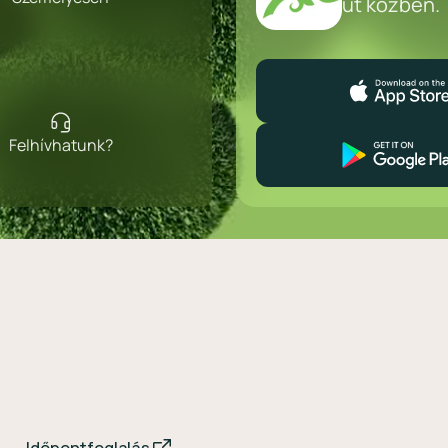
út közben.
Felhívhatunk?