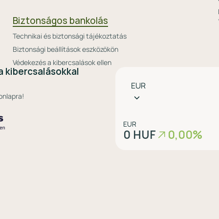
Biztonságos bankolás
Technikai és biztonsági tájékoztatás
Biztonsági beállítások eszközökön
Védekezés a kibercsalások ellen
a kibercsalásokkal
Pénznem
EUR
választó
onlapra!
EUR
0 HUF
0,00%