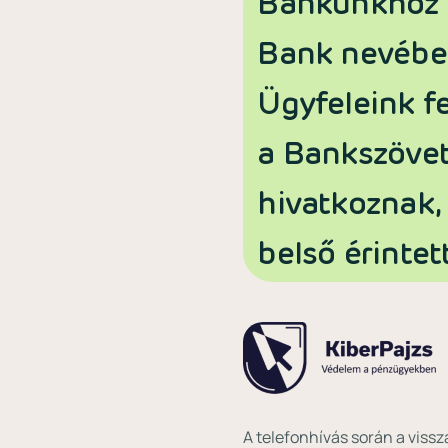
Bankunkhoz é
Bank nevébe
Ügyfeleink fe
a Bankszövet
hivatkoznak, 
belső érintet
A telefonhívás során a viss