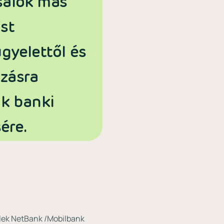
salók más
st
gyelettől és
azásra
ak banki
ére.
elek NetBank /Mobilbank