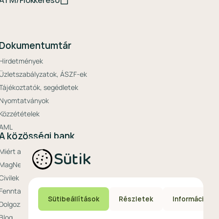
ATM/Fiókkereső
Dokumentumtár
Hirdetmények
Üzletszabályzatok, ÁSZF-ek
Tájékoztatók, segédletek
Nyomtatványok
Közzétételek
AML
A közösségi bank
Miért a MagNet?
Sütik
MagNet Extrák
Civilek bankja
Fenntarthatóság a MagNetnél
Sütibeállítások
Részletek
Információ
Dolgozz nálunk
Blog