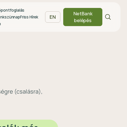
őpontfoglalás
NetBank
EN
ankszünnap
Friss Hírek
belépés
m
ségre (csalásra),