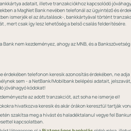
 bankkártya adatait, illetve tranzakciókhoz kapcsolódó jóváhag
biekben a MagNet Bank nevében telefonál az ügyintéző és érdek
ben ismerjék el az átutalások-, bankkártyával történt tranzak
, mert csak így lesz lehetőség a belső csalás felderítésére.
t a Bank nem kezdeményez, ahogy az MNB, és a Bankszövetség
e érdekében telefonon keresik azonosítás érdekében, ne adj
lynek sem - a NetBank/Mobilbank belépési adatait, jelszavát,
dó jóváhagyó kódokat!
ményezte az adott tranzakciót, azt soha ne ismerje el!
okokra hivatkozva keresik és akár órákon keresztül tartják von
tén szakítsa meg a hívást és haladéktalanul vegye fel Bankun
esettel kapcsolatban.
kért látogasson el a
Biztonságos bankolás
oldalunkra, illetv