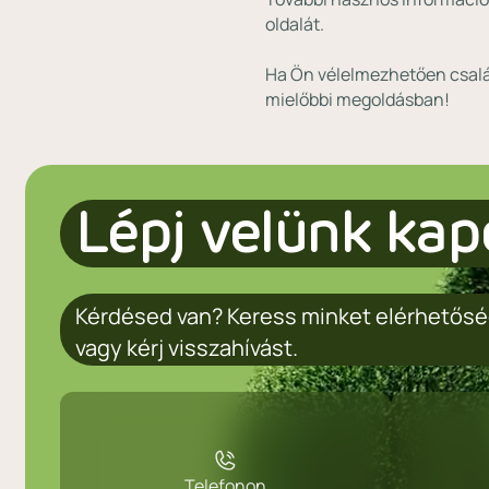
oldalát.
Ha Ön vélelmezhetően csalás
mielőbbi megoldásban!
Lépj velünk kap
Kérdésed van? Keress minket elérhetősé
vagy kérj visszahívást.
Telefonon