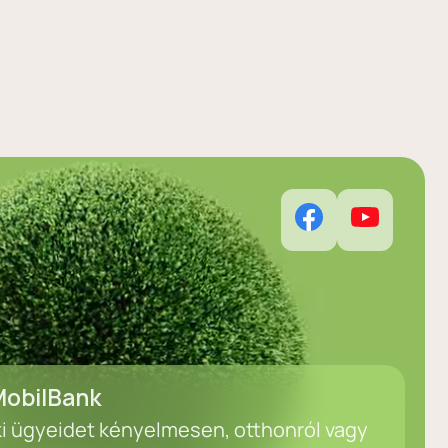
obilBank
ki ügyeidet kényelmesen, otthonról vagy