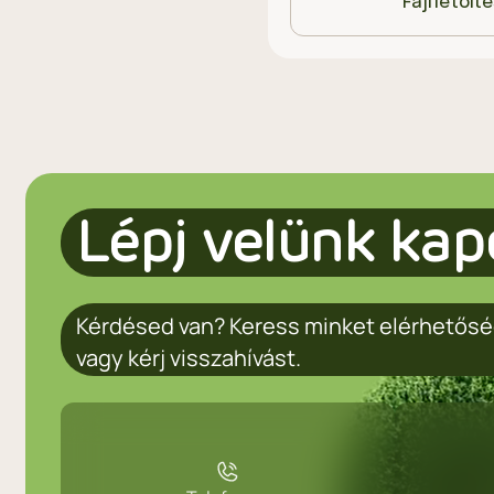
Fájl letölt
Lépj velünk kap
Kérdésed van? Keress minket elérhetősé
vagy kérj visszahívást.