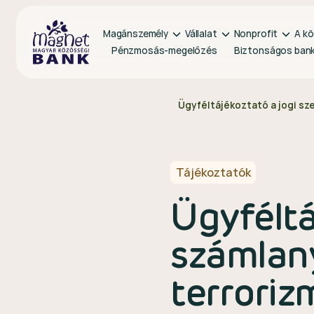
Magánszemély
Vállalat
Nonprofit
A kö
Pénzmosás-megelőzés
Biztonságos ban
Vissza a kezdőlapra
Ügyféltájékoztató a jogi s
Tájékoztatók
Ügyféltá
számlan
terroriz