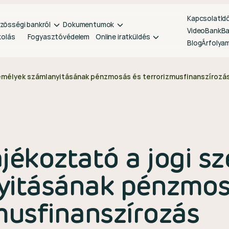
Kapcsolat
Id
zösségi bankról
Dokumentumok
VideoBank
B
kolás
Fogyasztóvédelem
Online iratküldés
Blog
Árfolya
zemélyek számlanyitásának pénzmosás és terrorizmusfinanszírozá
jékoztató a jogi s
yitásának pénzmos
musfinanszírozás