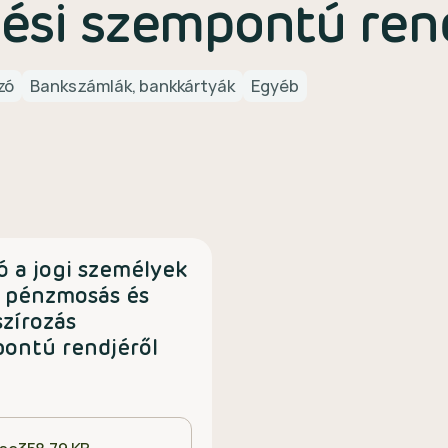
ési szempontú rend
zó
Bankszámlák, bankkártyák
Egyéb
ó a jogi személyek
 pénzmosás és
szírozás
ontú rendjéről