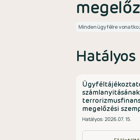
megelőz
Minden ügyfélre vonatko
Hatályos
Ügyféltájékoztat
számlanyitásának
terrorizmusfinan
megelőzési szemp
Hatályos: 2026.07. 15.