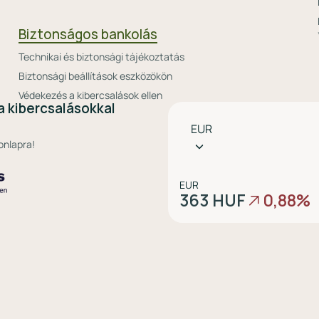
Biztonságos bankolás
Technikai és biztonsági tájékoztatás
Biztonsági beállítások eszközökön
Védekezés a kibercsalások ellen
a kibercsalásokkal
Pénznem
EUR
választó
onlapra!
EUR
363 HUF
0,88%