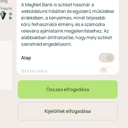
Blog
A MagNet Bank is sütiket használ a
Friss hírek
weboldalunk hibátlan és egyszerű működése
érdekében, a kényelmes, minél teljesebb
körű felhasználói élmény, és a számodra
releváns ajánlataink megjelenítéséhez. Az
alábbiakban állíthatod be, hogy mely sütiket
szeretnéd engedélyezni.
Kötelező
Alap
Statisztikai
Statisztika
Marketing
Marketing
Összes elfogadása
Kijelöltek elfogadása
Magyar
Nyelvválasztó