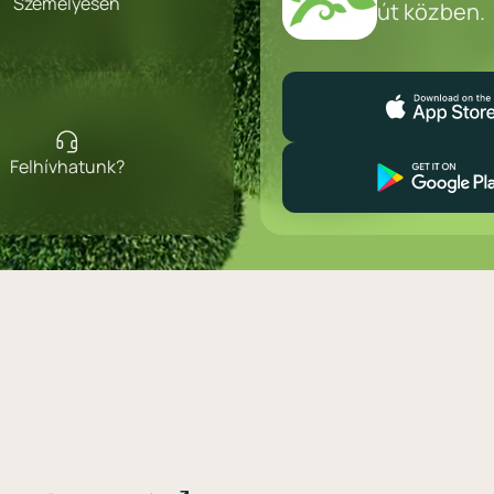
Személyesen
út közben.
Felhívhatunk?