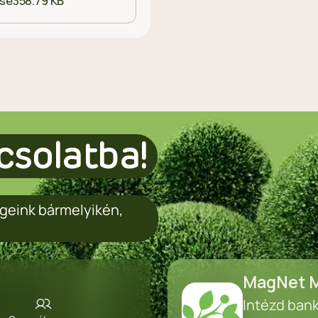
ése
358.79 KB
csolatba!
geink bármelyikén,
MagNet M
Intézd ban