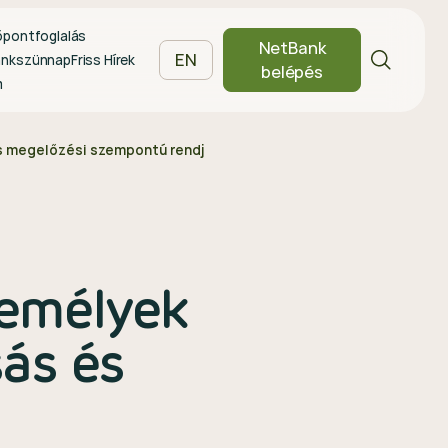
őpontfoglalás
NetBank
EN
ankszünnap
Friss Hírek
belépés
m
s megelőzési szempontú rendjéről
zemélyek
ás és