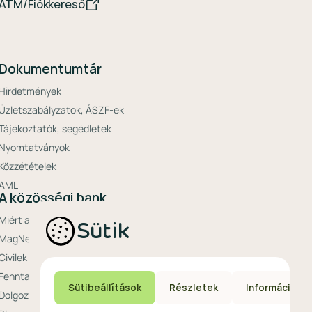
ATM/Fiókkereső
Dokumentumtár
Hirdetmények
Üzletszabályzatok, ÁSZF-ek
Tájékoztatók, segédletek
Nyomtatványok
Közzétételek
AML
A közösségi bank
Miért a MagNet?
Sütik
MagNet Extrák
Civilek bankja
Fenntarthatóság a MagNetnél
Sütibeállítások
Részletek
Információ
Dolgozz nálunk