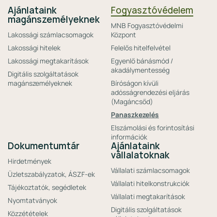
Ajánlataink
Fogyasztóvédelem
magánszemélyeknek
MNB Fogyasztóvédelmi
Lakossági számlacsomagok
Központ
Lakossági hitelek
Felelős hitelfelvétel
Lakossági megtakarítások
Egyenlő bánásmód /
akadálymentesség
Digitális szolgáltatások
magánszemélyeknek
Bíróságon kívüli
adósságrendezési eljárás
(Magáncsőd)
Panaszkezelés
Elszámolási és forintosítási
információk
Dokumentumtár
Ajánlataink
vállalatoknak
Hirdetmények
Vállalati számlacsomagok
Üzletszabályzatok, ÁSZF-ek
Vállalati hitelkonstrukciók
Tájékoztatók, segédletek
Vállalati megtakarítások
Nyomtatványok
Digitális szolgáltatások
Közzétételek