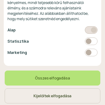
kényelmes, minél teljesebb körű felhasználói
kibercsalásokkal
szemben!
élmény, és a számodra releváns ajánlataink
megjelenítéséhez. Az alábbiakban állíthatod be,
Látogasson el a KiberPajzs
hogy mely sütiket szeretnéd engedélyezni.
honlapra!
Kötelező
Alap
Statisztikai
Statisztika
Pénznem
EUR
Marketing
Marketing
választó
EUR
363 HUF
0,80%
Összes elfogadása
Magyar
Nyelvválasztó
Kijelöltek elfogadása
© 2023 MagNetBank All rights reserved.