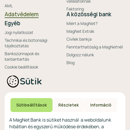
vállalatoknak
AML
Faktoring
Adatvédelem
A közösségi bank
Egyéb
Miért a MagNet?
MagNet Extrák
Jogi nyilatkozat
Civilek bankja
Technikai és biztonsági
tájékoztatás
Fenntarthatóság a MagNetnél
Bankszünnapok és
Dolgozz nálunk
karbantartás
Blog
Cookie beállítások
Friss hírek
Ajánlataink non-
Biztonságos bankolás
Sütik
profitoknak
Technikai és biztonsági
Speciális non-profit
tájékoztatás
számlacsomagok
Biztonsági beállítások
Megtakarítások non-
eszközökön
Sütibeállítások
Részletek
Információ
profitoknak
Védekezés a kibercsalások ellen
Digitális szolgáltatások non-
A MagNet Bank is sütiket használ a weboldalunk
profitoknak
hibátlan és egyszerű működése érdekében, a
Vértezze fel magát a