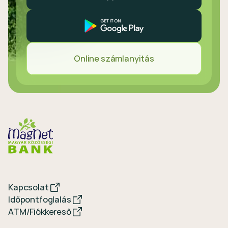
Online számlanyitás
Kapcsolat
Időpontfoglalás
ATM/Fiókkereső