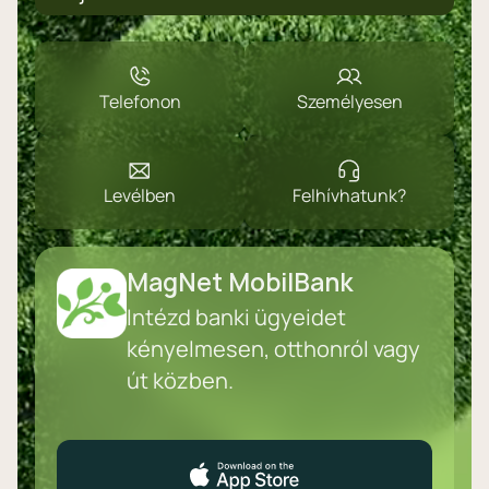
Telefonon
Személyesen
Levélben
Felhívhatunk?
MagNet MobilBank
Intézd banki ügyeidet
kényelmesen, otthonról vagy
út közben.