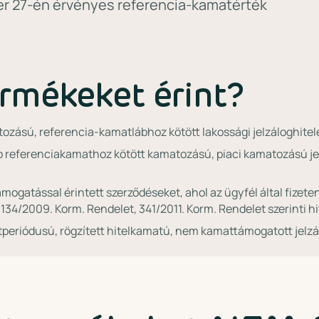
er 27-én érvényes referencia-kamatérték
ermékeket érint?
ozású, referencia-kamatlábhoz kötött lakossági jelzáloghitelek
referenciakamathoz kötött kamatozású, piaci kamatozású jelz
mogatással érintett szerződéseket, ahol az ügyfél által fizet
 134/2009. Korm. Rendelet, 341/2011. Korm. Rendelet szerinti hi
tperiódusú, rögzített hitelkamatú, nem kamattámogatott jelzá