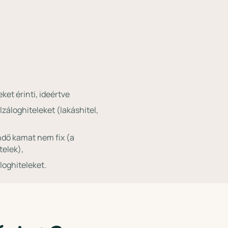
et érinti, ideértve
áloghiteleket (lakáshitel,
endő kamat nem fix (a
telek),
loghiteleket.