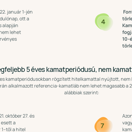
2. január 1-jén
Fon
dulónap, ott a
törl
4
s alapján
Kam
 nem lehet
fogj
érvényes
10-é
törl
gfeljebb 5 éves kamatperiódusú, nem kamat
éves kamatperiódusokban rögzített hitelkamattal nyújtott, ne
rán alkalmazott referencia-kamatláb nem lehet magasabb a 2
alábbiak szerint:
1. október 27. és
Azon
 esett a
vagy
7
1–től a hitel
kama