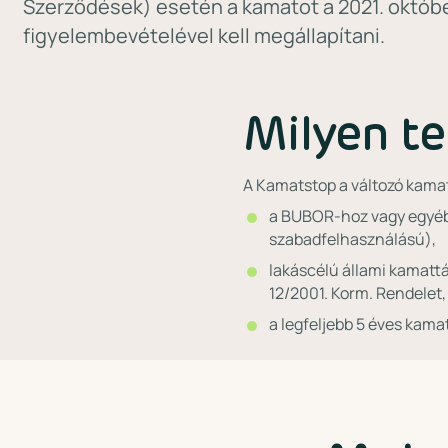
Szerződések) esetén a kamatot a 2021. októb
figyelembevételével kell megállapítani.
Milyen t
A Kamatstop a változó kamat
a BUBOR-hoz vagy egyéb 
szabadfelhasználású),
lakáscélú állami kamattá
12/2001. Korm. Rendelet,
a legfeljebb 5 éves kama