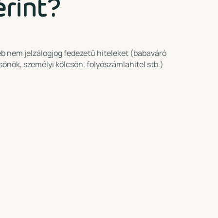
rint?
b nem jelzálogjog fedezetű hiteleket (babaváró
sönök, személyi kölcsön, folyószámlahitel stb.)