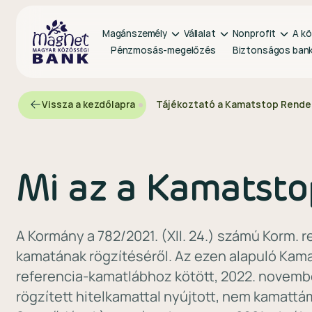
Magánszemély
Vállalat
Nonprofit
A kö
Pénzmosás-megelőzés
Biztonságos ban
Vissza a kezdőlapra
Tájékoztató a Kamatstop Rendel
Mi az a Kamatsto
A Kormány a 782/2021. (XII. 24.) számú Korm. r
kamatának rögzítéséről. Az ezen alapuló Kama
referencia-kamatlábhoz kötött, 2022. novembe
rögzített hitelkamattal nyújtott, nem kamatt