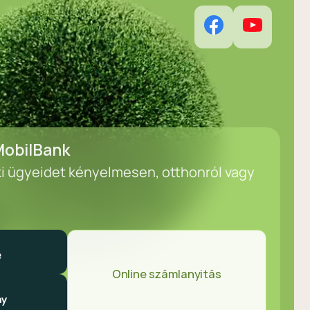
obilBank
ki ügyeidet kényelmesen, otthonról vagy
Online számlanyitás