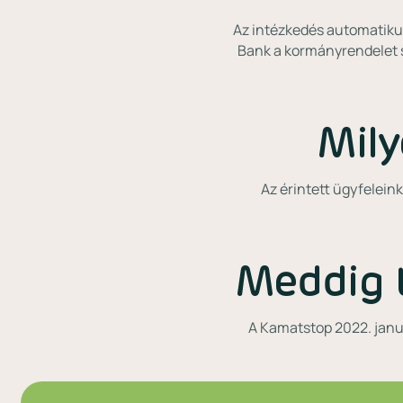
Az intézkedés automatikus
Bank a kormányrendelet s
Mily
Az érintett ügyfeleink
Meddig 
A Kamatstop 2022. januá