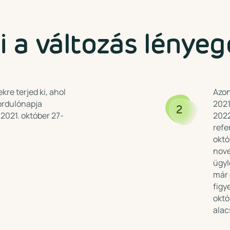
i a változás lényeg
re terjed ki, ahol
Azon
ordulónapja
2021
2
2021. október 27-
2022
refe
októ
nove
ügyl
már 
figy
októ
alac