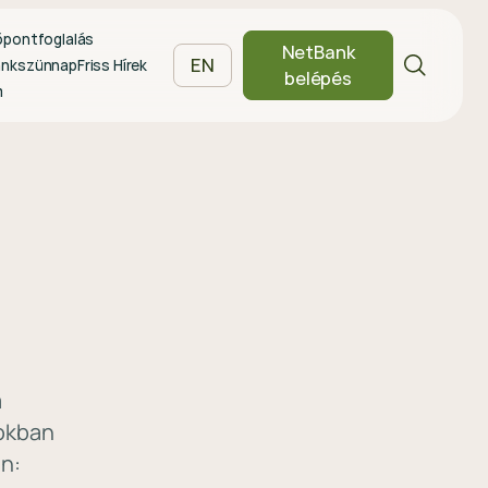
őpontfoglalás
NetBank
EN
ankszünnap
Friss Hírek
belépés
m
a
sokban
an: