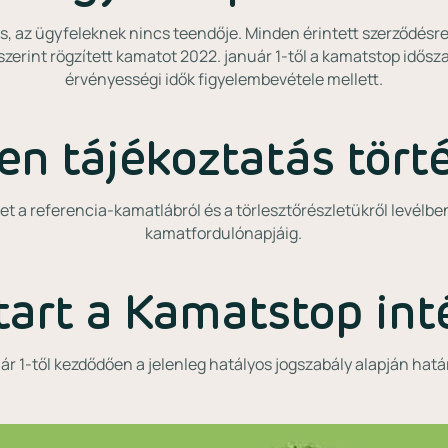
, az ügyfeleknek nincs teendője. Minden érintett szerződésre
zerint rögzített kamatot 2022. január 1-től a kamatstop idősza
érvényességi idők figyelembevétele mellett.
en tájékoztatás tört
et a referencia-kamatlábról és a törlesztőrészletükről levélbe
kamatfordulónapjáig.
tart a Kamatstop int
r 1-től kezdődően a jelenleg hatályos jogszabály alapján hatá