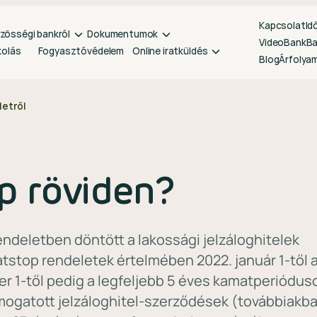
Kapcsolat
Id
zösségi bankról
Dokumentumok
VideoBank
B
kolás
Fogyasztóvédelem
Online iratküldés
Blog
Árfolya
etről
p röviden?
endeletben döntött a lakossági jelzáloghitelek
tstop rendeletek értelmében 2022. január 1-től 
r 1-től pedig a legfeljebb 5 éves kamatperiódu
ámogatott jelzáloghitel-szerződések (továbbiakb