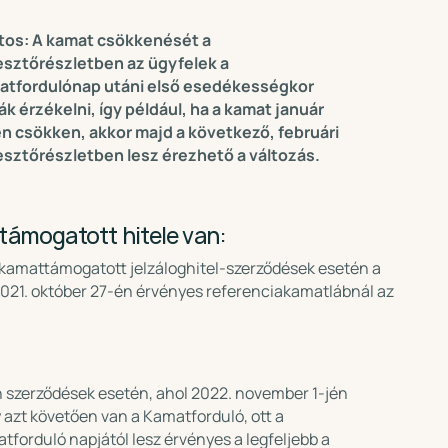
tos: A kamat csökkenését a
esztőrészletben az ügyfelek a
atfordulónap utáni első esedékességkor
ák érzékelni, így például, ha a kamat január
n csökken, akkor majd a következő, februári
esztőrészletben lesz érezhető a változás.
támogatott hitele van:
m kamattámogatott jelzáloghitel-szerződések esetén a
021. október 27-én érvényes referenciakamatlábnál az
 szerződések esetén, ahol 2022. november 1-jén
 azt követően van a Kamatforduló, ott a
tforduló napjától lesz érvényes a legfeljebb a