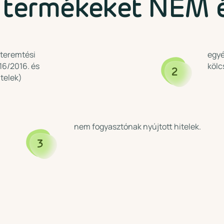
 termékeket NEM é
teremtési
egyé
16/2016. és
kölc
2
itelek)
nem fogyasztónak nyújtott hitelek.
3