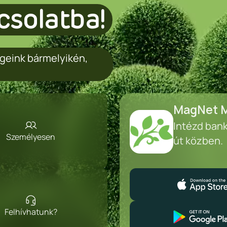
csolatba!
geink bármelyikén,
MagNet M
Intézd ban
Személyesen
út közben.
Felhívhatunk?