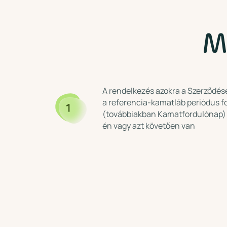
M
A rendelkezés azokra a Szerződések
a referencia-kamatláb periódus f
1
(továbbiakban Kamatfordulónap) 
én vagy azt követően van