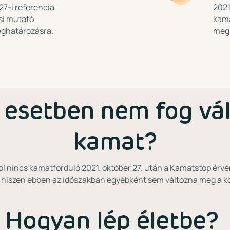
27-i referencia
2021
si mutató
kama
eghatározásra.
megh
 esetben nem fog vál
kamat?
hol nincs kamatforduló 2021. október 27. után a Kamatstop érvé
hiszen ebben az időszakban egyébként sem változna meg a k
Hogyan lép életbe?