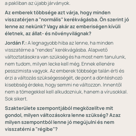
a pakliban az újabb járványok.
Az emberek többsége azt várja, hogy minden
visszatérjen a "normális" kerékvágásba. Ön szerint jó
lenne az nekünk? Vagy akár az emberiségen kívüli
életnek, az állat- és növényvilágnak?
Jordán F.:
A legnagyobb hiba az lenne, ha minden
visszatérne a “rendes” kerékvágásba. Alapvető
változtatásokra van szükség és ha most nem tanulunk,
nem tudom, milyen lecke kell még. Ennek ellenére
pesszimista vagyok. Az emberek többsége talán érti és
érzi a változás szükségességét, de pont a döntéshozó
kisebbség érdeke, hogy semmi ne változzon. Innentől
nem a tömegekkel kell alkudozniuk, hanem a vírusokkal.
Sok sikert.
Szakterülete szempontjából megközelítve mit
gondol, milyen változásokra lenne szükség? Azaz
milyen szempontból lenne jó megújulni és nem
visszatérni a "régibe"?