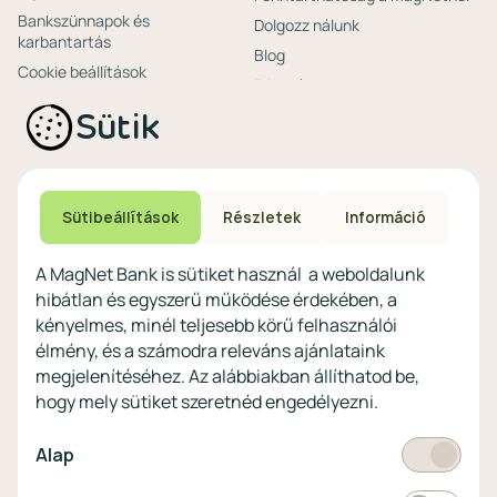
Bankszünnapok és
Dolgozz nálunk
karbantartás
Blog
Cookie beállítások
Friss hírek
Ajánlataink non-
Biztonságos bankolás
Sütik
profitoknak
Technikai és biztonsági
Speciális non-profit
tájékoztatás
számlacsomagok
Biztonsági beállítások
Megtakarítások non-
eszközökön
Sütibeállítások
Részletek
Információ
profitoknak
Védekezés a kibercsalások ellen
Digitális szolgáltatások non-
A MagNet Bank is sütiket használ a weboldalunk
profitoknak
hibátlan és egyszerű működése érdekében, a
Vértezze fel magát a
kényelmes, minél teljesebb körű felhasználói
kibercsalásokkal
szemben!
élmény, és a számodra releváns ajánlataink
megjelenítéséhez. Az alábbiakban állíthatod be,
Látogasson el a KiberPajzs
hogy mely sütiket szeretnéd engedélyezni.
honlapra!
Kötelező
Alap