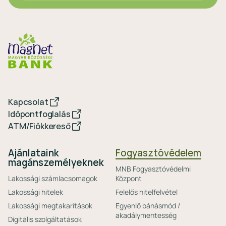
Kapcsolat
Időpontfoglalás
ATM/Fiókkereső
Ajánlataink
Fogyasztóvédelem
magánszemélyeknek
MNB Fogyasztóvédelmi
Lakossági számlacsomagok
Központ
Lakossági hitelek
Felelős hitelfelvétel
Lakossági megtakarítások
Egyenlő bánásmód /
akadálymentesség
Digitális szolgáltatások