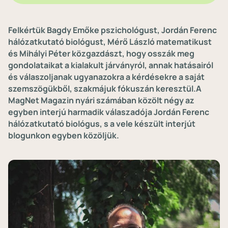
Felkértük Bagdy Emőke pszichológust, Jordán Ferenc
hálózatkutató biológust, Mérő László matematikust
és Mihályi Péter közgazdászt, hogy osszák meg
gondolataikat a kialakult járványról, annak hatásairól
és válaszoljanak ugyanazokra a kérdésekre a saját
szemszögükből, szakmájuk fókuszán keresztül.A
MagNet Magazin nyári számában közölt négy az
egyben interjú harmadik válaszadója Jordán Ferenc
hálózatkutató biológus, s a vele készült interjút
blogunkon egyben közöljük.