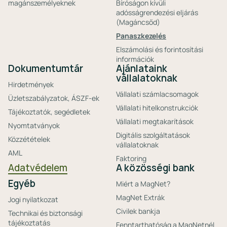
magánszemélyeknek
Bíróságon kívüli
adósságrendezési eljárás
(Magáncsőd)
Panaszkezelés
Elszámolási és forintosítási
információk
Dokumentumtár
Ajánlataink
vállalatoknak
Hirdetmények
Vállalati számlacsomagok
Üzletszabályzatok, ÁSZF-ek
Vállalati hitelkonstrukciók
Tájékoztatók, segédletek
Vállalati megtakarítások
Nyomtatványok
Digitális szolgáltatások
Közzétételek
vállalatoknak
AML
Faktoring
Adatvédelem
A közösségi bank
Egyéb
Miért a MagNet?
MagNet Extrák
Jogi nyilatkozat
Civilek bankja
Technikai és biztonsági
tájékoztatás
Fenntarthatóság a MagNetnél