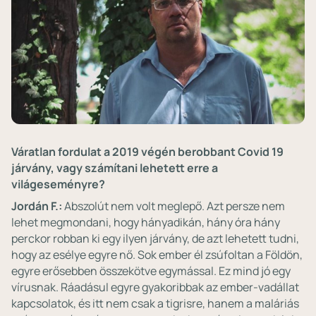
Váratlan fordulat a 2019 végén berobbant Covid 19
járvány, vagy számítani lehetett erre a
világeseményre?
Jordán F.:
Abszolút nem volt meglepő. Azt persze nem
lehet megmondani, hogy hányadikán, hány óra hány
perckor robban ki egy ilyen járvány, de azt lehetett tudni,
hogy az esélye egyre nő. Sok ember él zsúfoltan a Földön,
egyre erősebben összekötve egymással. Ez mind jó egy
vírusnak. Ráadásul egyre gyakoribbak az ember-vadállat
kapcsolatok, és itt nem csak a tigrisre, hanem a maláriás