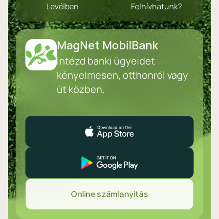
Levélben
Felhívhatunk?
MagNet MobilBank
Intézd banki ügyeidet
kényelmesen, otthonról vagy
út közben.
Online számlanyitás