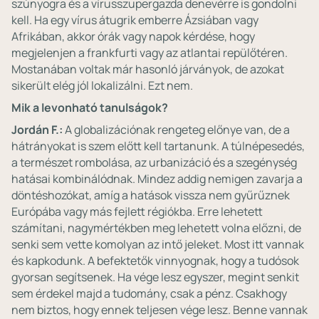
szúnyogra és a vírusszupergazda denevérre is gondolni
kell. Ha egy vírus átugrik emberre Ázsiában vagy
Afrikában, akkor órák vagy napok kérdése, hogy
megjelenjen a frankfurti vagy az atlantai repülőtéren.
Mostanában voltak már hasonló járványok, de azokat
sikerült elég jól lokalizálni. Ezt nem.
Mik a levonható tanulságok?
Jordán F.:
A globalizációnak rengeteg előnye van, de a
hátrányokat is szem előtt kell tartanunk. A túlnépesedés,
a természet rombolása, az urbanizáció és a szegénység
hatásai kombinálódnak. Mindez addig nemigen zavarja a
döntéshozókat, amíg a hatások vissza nem gyűrűznek
Európába vagy más fejlett régiókba. Erre lehetett
számítani, nagymértékben meg lehetett volna előzni, de
senki sem vette komolyan az intő jeleket. Most itt vannak
és kapkodunk. A befektetők vinnyognak, hogy a tudósok
gyorsan segítsenek. Ha vége lesz egyszer, megint senkit
sem érdekel majd a tudomány, csak a pénz. Csakhogy
nem biztos, hogy ennek teljesen vége lesz. Benne vannak