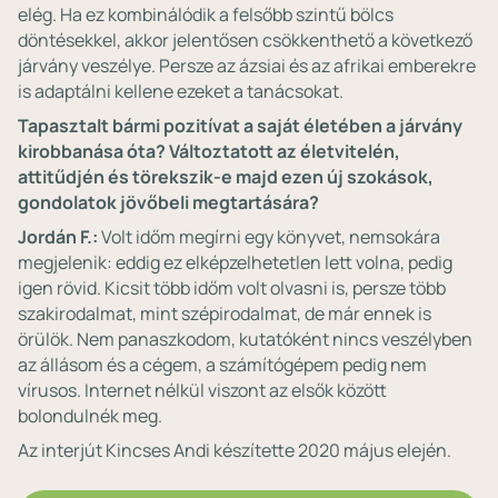
elég. Ha ez kombinálódik a felsőbb szintű bölcs
döntésekkel, akkor jelentősen csökkenthető a következő
járvány veszélye. Persze az ázsiai és az afrikai emberekre
is adaptálni kellene ezeket a tanácsokat.
Tapasztalt bármi pozitívat a saját életében a járvány
kirobbanása óta? Változtatott az életvitelén,
attitűdjén és törekszik-e majd ezen új szokások,
gondolatok jövőbeli megtartására?
Jordán F.:
Volt időm megírni egy könyvet, nemsokára
megjelenik: eddig ez elképzelhetetlen lett volna, pedig
igen rövid. Kicsit több időm volt olvasni is, persze több
szakirodalmat, mint szépirodalmat, de már ennek is
örülök. Nem panaszkodom, kutatóként nincs veszélyben
az állásom és a cégem, a számítógépem pedig nem
vírusos. Internet nélkül viszont az elsők között
bolondulnék meg.
Az interjút Kincses Andi készítette 2020 május elején.