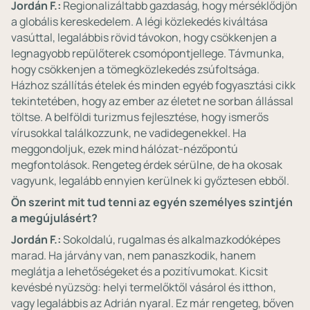
Jordán F.:
Regionalizáltabb gazdaság, hogy mérséklődjön
a globális kereskedelem. A légi közlekedés kiváltása
vasúttal, legalábbis rövid távokon, hogy csökkenjen a
legnagyobb repülőterek csomópontjellege. Távmunka,
hogy csökkenjen a tömegközlekedés zsúfoltsága.
Házhoz szállítás ételek és minden egyéb fogyasztási cikk
tekintetében, hogy az ember az életet ne sorban állással
töltse. A belföldi turizmus fejlesztése, hogy ismerős
vírusokkal találkozzunk, ne vadidegenekkel. Ha
meggondoljuk, ezek mind hálózat-nézőpontú
megfontolások. Rengeteg érdek sérülne, de ha okosak
vagyunk, legalább ennyien kerülnek ki győztesen ebből.
Ön szerint mit tud tenni az egyén személyes szintjén
a megújulásért?
Jordán F.:
Sokoldalú, rugalmas és alkalmazkodóképes
marad. Ha járvány van, nem panaszkodik, hanem
meglátja a lehetőségeket és a pozitívumokat. Kicsit
kevésbé nyüzsög: helyi termelőktől vásárol és itthon,
vagy legalábbis az Adrián nyaral. Ez már rengeteg, bőven