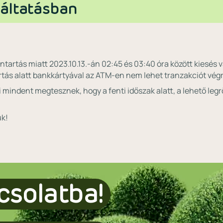
áltatásban
antartás miatt 2023.10.13.-án 02:45 és 03:40 óra között kiesés
rtás alatt bankkártyával az ATM-en nem lehet tranzakciót végr
 mindent megtesznek, hogy a fenti időszak alatt, a lehető leg
ük!
csolatba!