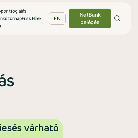
őpontfoglalás
NetBank
EN
ankszünnap
Friss Hírek
belépés
m
ás
iesés várható