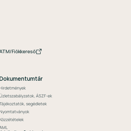
ATM/Fiókkereső
Dokumentumtár
Hirdetmények
Üzletszabályzatok, ÁSZF-ek
Tájékoztatók, segédletek
Nyomtatványok
Közzétételek
AML