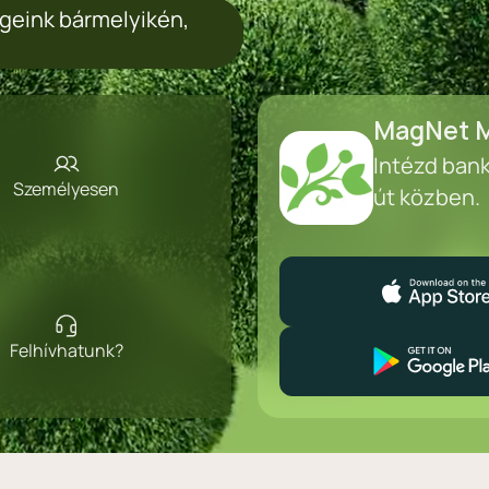
geink bármelyikén,
MagNet M
Intézd ban
Személyesen
út közben.
Felhívhatunk?