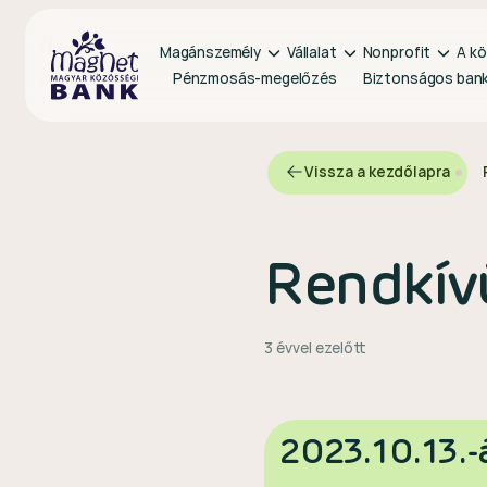
Magánszemély
Vállalat
Nonprofit
A kö
Pénzmosás-megelőzés
Biztonságos ban
Vissza a kezdőlapra
Rendkív
3 évvel ezelőtt
2023.10.13.-