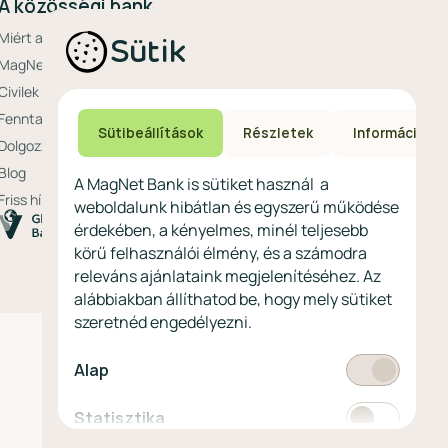
A közösségi bank
Miért a MagNet?
Sütik
MagNet Extrák
Civilek bankja
Fenntarthatóság a MagNetnél
Sütibeállítások
Részletek
Információ
Dolgozz nálunk
Blog
A MagNet Bank is sütiket használ a
Friss hírek
weboldalunk hibátlan és egyszerű működése
érdekében, a kényelmes, minél teljesebb
körű felhasználói élmény, és a számodra
releváns ajánlataink megjelenítéséhez. Az
alábbiakban állíthatod be, hogy mely sütiket
szeretnéd engedélyezni.
Kötelező
Alap
Statisztikai
Statisztika