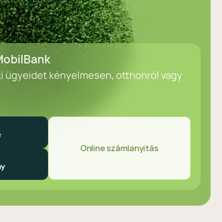
obilBank
ki ügyeidet kényelmesen, otthonról vagy
Online számlanyitás