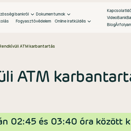
Kapcsolat
Id
zösségi bankról
Dokumentumok
VideoBank
B
kolás
Fogyasztóvédelem
Online iratküldés
Blog
Árfolya
Rendkívüli ATM karbantartás
üli ATM karbantart
án 02:45 és 03:40 óra között k