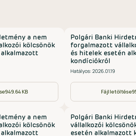
rdetmény a nem
Polgári Banki Hirde
alkozói kölcsönök
forgalmazott vállalk
 alkalmazott
és hitelek esetén al
kondíciókról
Hatályos: 2026.01.19
ése
949.64 KB
Fájl letöltése
9
rdetmény a nem
Polgári Banki Hirde
alkozói kölcsönök
vállalkozói kölcsönö
 alkalmazott
esetén alkalmazott 