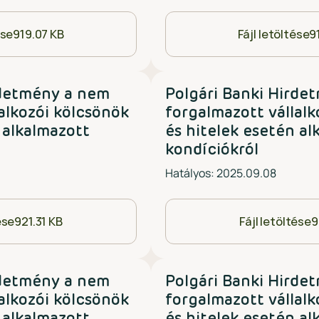
ése
919.07 KB
Fájl letöltése
9
rdetmény a nem
Polgári Banki Hirde
alkozói kölcsönök
forgalmazott vállalk
 alkalmazott
és hitelek esetén al
kondíciókról
Hatályos: 2025.09.08
ése
921.31 KB
Fájl letöltése
9
rdetmény a nem
Polgári Banki Hirde
alkozói kölcsönök
forgalmazott vállalk