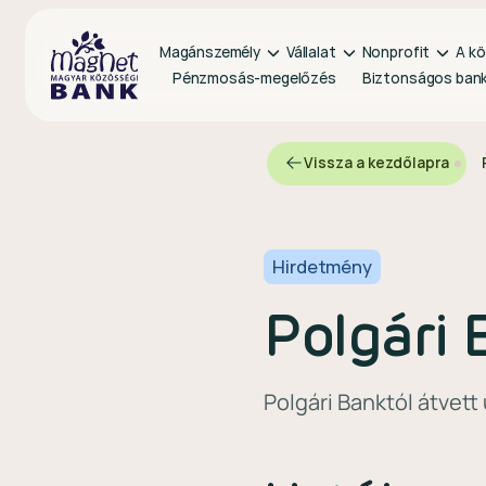
Magánszemély
Vállalat
Nonprofit
A kö
Pénzmosás-megelőzés
Biztonságos ban
Vissza a kezdőlapra
Hirdetmény
Polgári 
Polgári Banktól átvet