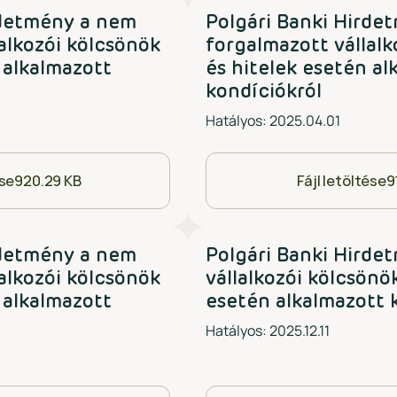
rdetmény a nem
Polgári Banki Hirde
alkozói kölcsönök
forgalmazott vállalk
 alkalmazott
és hitelek esetén al
kondíciókról
Hatályos: 2025.04.01
ése
920.29 KB
Fájl letöltése
9
rdetmény a nem
Polgári Banki Hirde
alkozói kölcsönök
vállalkozói kölcsönö
 alkalmazott
esetén alkalmazott 
Hatályos: 2025.12.11