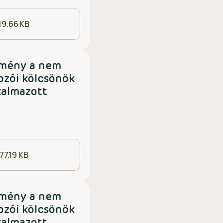
19.66 KB
tmény a nem
ozói kölcsönök
kalmazott
77.19 KB
tmény a nem
ozói kölcsönök