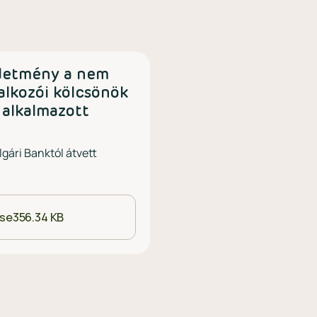
rdetmény a nem
alkozói kölcsönök
 alkalmazott
gári Banktól átvett
ése
356.34 KB