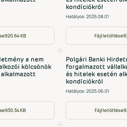
 alkalmazott
és hitelek esetén al
kondíciókról
Hatályos: 2025.08.01
ése
920.64 KB
Fájl letöltése
9
rdetmény a nem
Polgári Banki Hirde
alkozói kölcsönök
forgalmazott vállalk
 alkalmazott
és hitelek esetén al
kondíciókról
Hatályos: 2025.06.01
ése
930.34 KB
Fájl letöltése
9