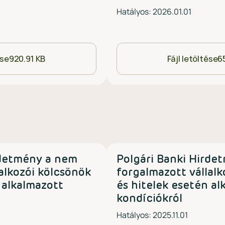
Hatályos: 2026.01.01
ése
920.91 KB
Fájl letöltése
6
rdetmény a nem
Polgári Banki Hirde
alkozói kölcsönök
forgalmazott vállalk
 alkalmazott
és hitelek esetén al
kondíciókról
Hatályos: 2025.11.01