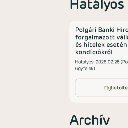
Hatályos
Polgári Banki Hi
forgalmazott váll
és hitelek esetén
kondíciókról
Hatályos: 2026.02.28 (Pol
ügyfelek)
Fájl letölt
Archív