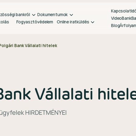
Kapcsolat
Id
zösségi bankról
Dokumentumok
VideoBank
B
kolás
Fogyasztóvédelem
Online iratküldés
Blog
Árfolya
Polgári Bank Vállalati hitelek
Bank Vállalati hitel
t ügyfelek HIRDETMÉNYEI