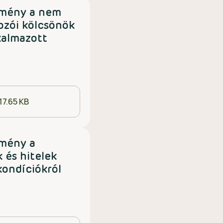
tmény a nem
ozói kölcsönök
kalmazott
17.65 KB
tmény a
k és hitelek
kondíciókról