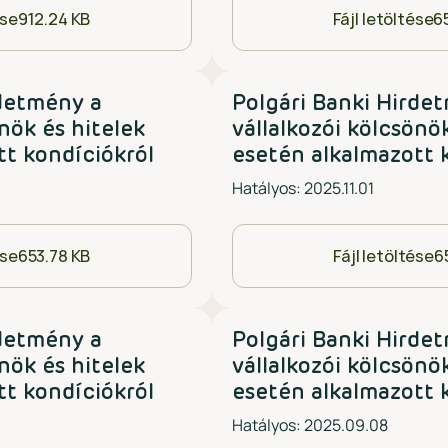
ése
912.24 KB
Fájl letöltése
6
rdetmény a
Polgári Banki Hirde
önök és hitelek
vállalkozói kölcsönö
tt kondíciókról
esetén alkalmazott 
Hatályos: 2025.11.01
ése
653.78 KB
Fájl letöltése
6
rdetmény a
Polgári Banki Hirde
önök és hitelek
vállalkozói kölcsönö
tt kondíciókról
esetén alkalmazott 
Hatályos: 2025.09.08