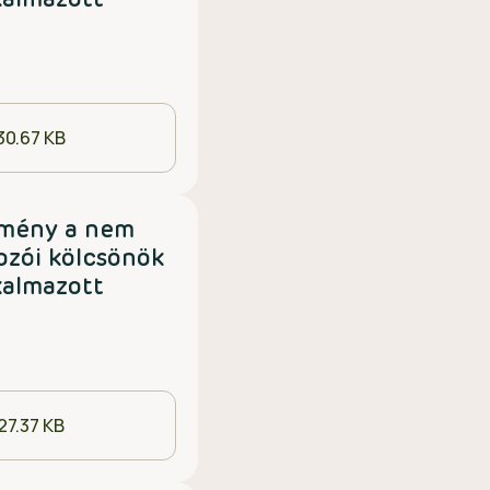
kalmazott
30.67 KB
tmény a nem
ozói kölcsönök
kalmazott
27.37 KB