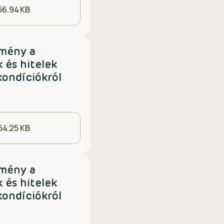
56.94 KB
tmény a
k és hitelek
kondíciókról
54.25 KB
tmény a
k és hitelek
kondíciókról