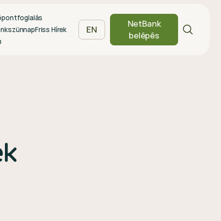
őpontfoglalás
NetBank
EN
ankszünnap
Friss Hírek
belépés
m
ek