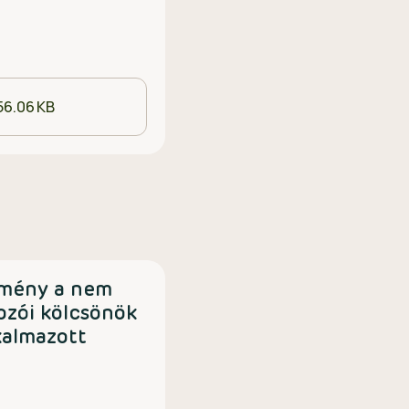
56.06 KB
tmény a nem
ozói kölcsönök
kalmazott