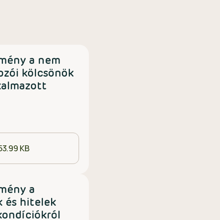
tmény a nem
ozói kölcsönök
kalmazott
53.99 KB
tmény a
k és hitelek
kondíciókról