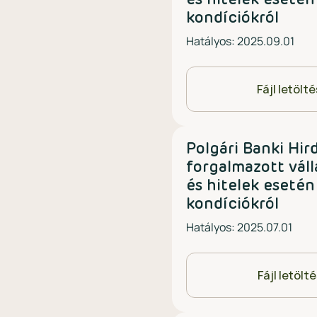
és hitelek esetén
kondíciókról
Hatályos: 2025.09.01
Fájl letölt
Polgári Banki Hi
forgalmazott váll
és hitelek esetén
kondíciókról
Hatályos: 2025.07.01
Fájl letölt