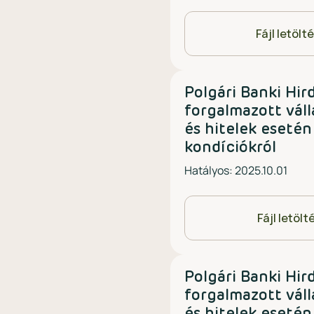
Fájl letölt
Polgári Banki Hi
forgalmazott váll
és hitelek esetén
kondíciókról
Hatályos: 2025.10.01
Fájl letölt
Polgári Banki Hi
forgalmazott váll