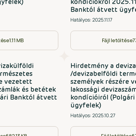
gyfelek)
kondíciókról 2025.11
Banktól átvett ügyf
Hatályos: 2025.11.17
ltése
1.11 MB
Fájl letöltése
7
izakülföldi
Hirdetmény a deviza
ermészetes
/devizabelföldi ter
e vezetett
személyek részére v
zámlák és betétek
lakossági devizaszá
gári Banktól átvett
kondícióiról (Polgár
ügyfelek)
Hatályos: 2025.10.27