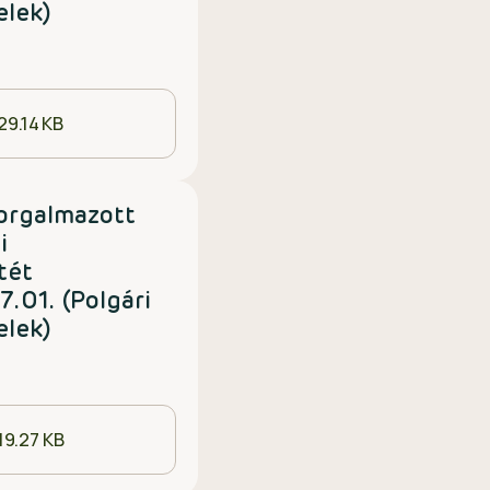
elek)
29.14 KB
orgalmazott
i
tét
.01. (Polgári
elek)
19.27 KB