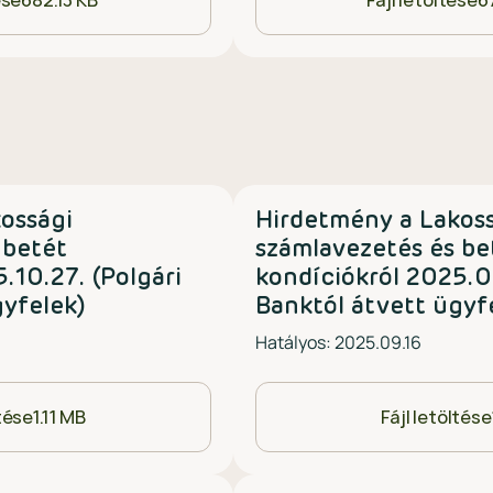
ése
682.13 KB
Fájl letöltése
6
ossági
Hirdetmény a Lakos
 betét
számlavezetés és be
.10.27. (Polgári
kondíciókról 2025.09
gyfelek)
Banktól átvett ügyf
Hatályos: 2025.09.16
ltése
1.11 MB
Fájl letöltése