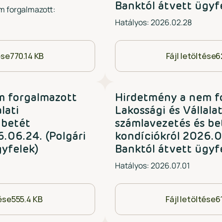
Banktól átvett ügyf
m forgalmazott:
Hatályos: 2026.02.28
ése
770.14 KB
Fájl letöltése
6
m forgalmazott
Hirdetmény a nem f
lati
Lakossági és Vállalat
 betét
számlavezetés és be
.06.24. (Polgári
kondíciókról 2026.07
gyfelek)
Banktól átvett ügyf
Hatályos: 2026.07.01
tése
555.4 KB
Fájl letöltése
6