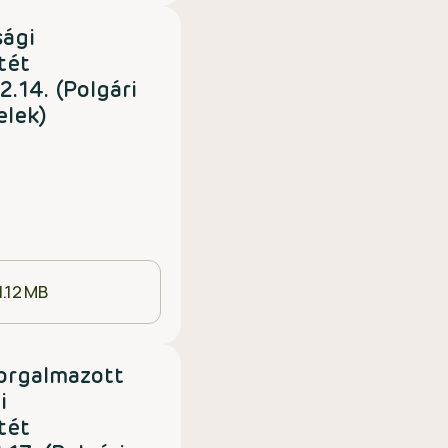
sági
tét
.14. (Polgári
elek)
1.12 MB
orgalmazott
i
tét