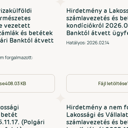
izakülföldi
Hirdetmény a Lakos
ermészetes
számlavezetés és be
e vezetett
kondíciókról 2026.02
zámlák és betétek
Banktól átvett ügyf
gári Banktól átvett
Hatályos: 2026.02.14
em forgalmazott:
ése
408.03 KB
Fájl letöltése
ossági
Hirdetmény a nem f
 betét
Lakossági és Vállalat
.11.17. (Polgári
számlavezetés és be