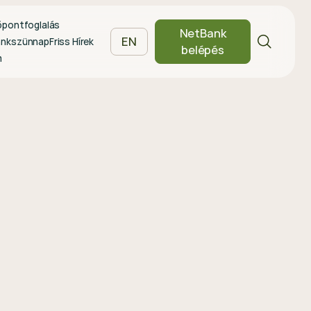
őpontfoglalás
NetBank
EN
ankszünnap
Friss Hírek
belépés
m