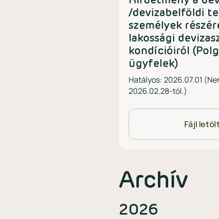
Hirdetmény a dev
/devizabelföldi t
személyek részér
lakossági devizas
kondícióiról (Pol
ügyfelek)
Hatályos: 2026.07.01 (Ne
2026.02.28-tól.)
Fájl letö
Archív
2026