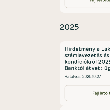
Fájl letölt
2025
Hirdetmény a Lak
számlavezetés és
kondíciókról 2025
Banktól átvett ü
Hatályos: 2025.10.27
Fájl letö