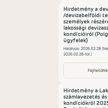
Hirdetmény a dev
/devizabelföldi t
személyek részér
lakossági devizas
kondícióiról (Pol
ügyfelek)
Hatályos: 2026.02.28 (N
2026.02.28-tól.)
Fájl letölt
Hirdetmény a Lak
számlavezetés és
kondíciókról 2025