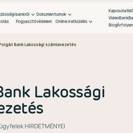
Kapcsolat
Id
zösségi bankról
Dokumentumok
VideoBank
B
kolás
Fogyasztóvédelem
Online iratküldés
Blog
Árfolya
Polgári Bank Lakossági számlavezetés
Bank Lakossági
ezetés
t ügyfelek HIRDETMÉNYEI