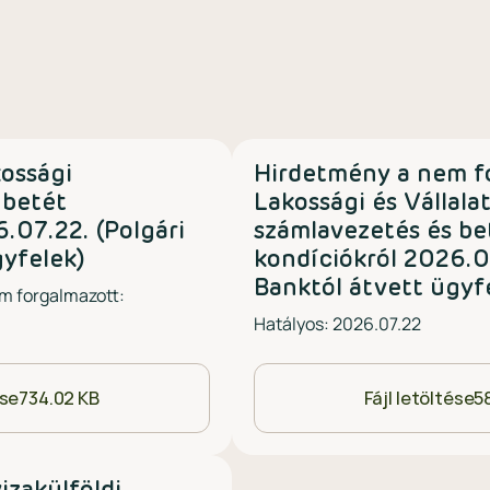
ossági
Hirdetmény a nem f
 betét
Lakossági és Vállalat
.07.22. (Polgári
számlavezetés és be
gyfelek)
kondíciókról 2026.07
Banktól átvett ügyf
m forgalmazott:
Hatályos: 2026.07.22
ése
734.02 KB
Fájl letöltése
5