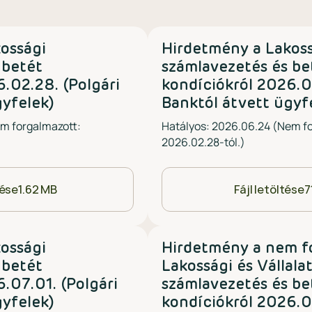
ossági
Hirdetmény a Lakos
 betét
számlavezetés és be
.02.28. (Polgári
kondíciókról 2026.0
gyfelek)
Banktól átvett ügyf
em forgalmazott:
Hatályos: 2026.06.24 (Nem f
2026.02.28-tól.)
tése
1.62 MB
Fájl letöltése
7
ossági
Hirdetmény a nem f
 betét
Lakossági és Vállalat
.07.01. (Polgári
számlavezetés és be
gyfelek)
kondíciókról 2026.0