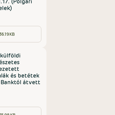
.17. (Polgári
elek)
36.19 KB
külföldi
mészetes
ezetett
mlák és betétek
i Banktól átvett