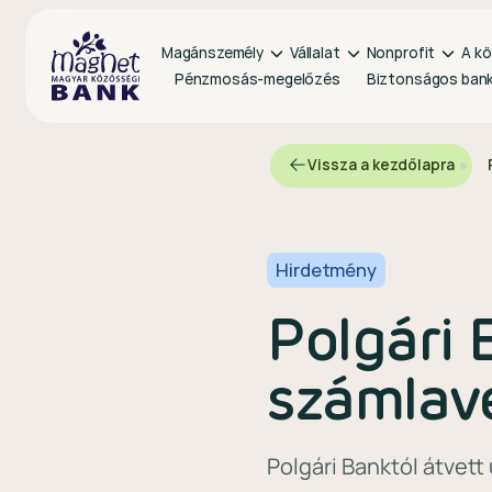
Magánszemély
Vállalat
Nonprofit
A kö
Pénzmosás-megelőzés
Biztonságos ban
Vissza a kezdőlapra
Hirdetmény
Polgári 
számlav
Polgári Banktól átvet