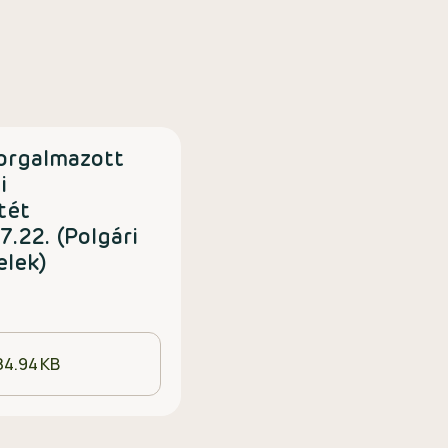
orgalmazott
i
tét
.22. (Polgári
elek)
84.94 KB