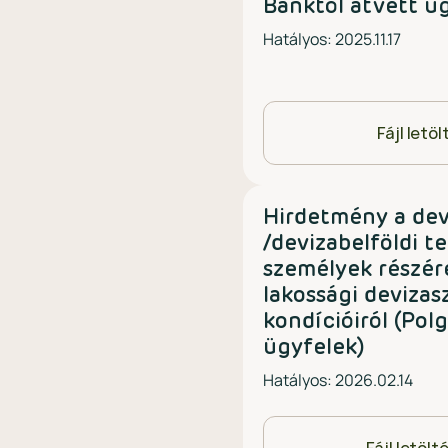
Banktól átvett ü
Hatályos: 2025.11.17
Fájl letö
Hirdetmény a dev
/devizabelföldi t
személyek részér
lakossági devizas
kondícióiról (Pol
ügyfelek)
Hatályos: 2026.02.14