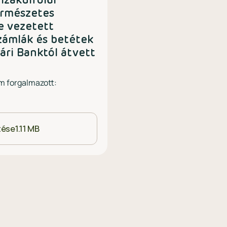
izakülföldi
ermészetes
e vezetett
zámlák és betétek
gári Banktól átvett
m forgalmazott:
ltése
1.11 MB