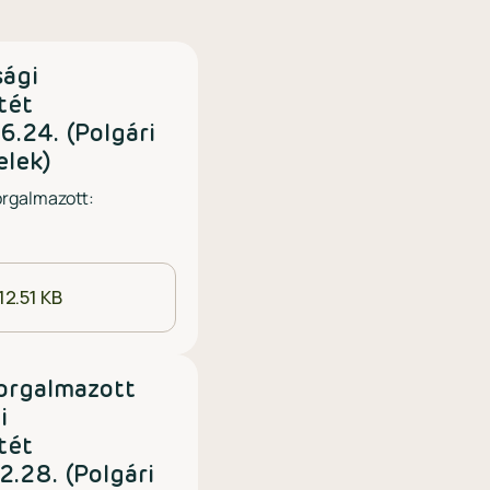
sági
tét
6.24. (Polgári
elek)
orgalmazott:
12.51 KB
orgalmazott
i
tét
2.28. (Polgári