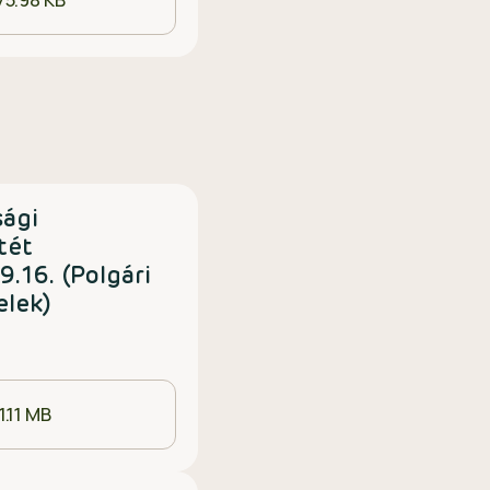
75.98 KB
sági
tét
.16. (Polgári
elek)
1.11 MB