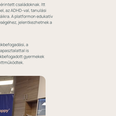
rintett családoknak. Itt
el, az ADHD-val, tanulási
ikra. A platformon edukatív
őségéhez, jelentkezhetnek a
rökbefogadási, a
apasztalattal is
rökbefogadott gyermekek
yüttműködtek.