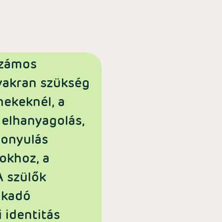
számos
yakran szükség
mekeknél, a
 elhanyagolás,
zonyulás
okhoz, a
A szülők
akadó
 identitás