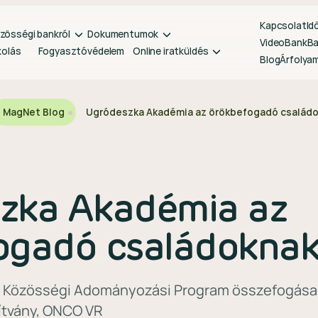
Kapcsolat
Id
zösségi bankról
Dokumentumok
VideoBank
B
kolás
Fogyasztóvédelem
Online iratküldés
Blog
Árfolya
MagNet Blog
Ugródeszka Akadémia az örökbefogadó családo
zka Akadémia az
ogadó családokna
 Közösségi Adományozási Program összefogásait
ítvány, ONCO VR