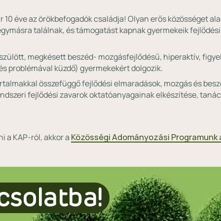
r 10 éve az örökbefogadók családja! Olyan erős közösséget alak
gymásra találnak, és támogatást kapnak gyermekeik fejlődés
aszülött, megkésett beszéd- mozgásfejlődésű, hiperaktív, figye
és problémával küzdő) gyermekekért dolgozik.
ártalmakkal összefüggő fejlődési elmaradások, mozgás és besz
dszeri fejlődési zavarok oktatóanyagainak elkészítése, tanác
i a KAP-ról, akkor a
Közösségi Adományozási Programunk a
csolatba!