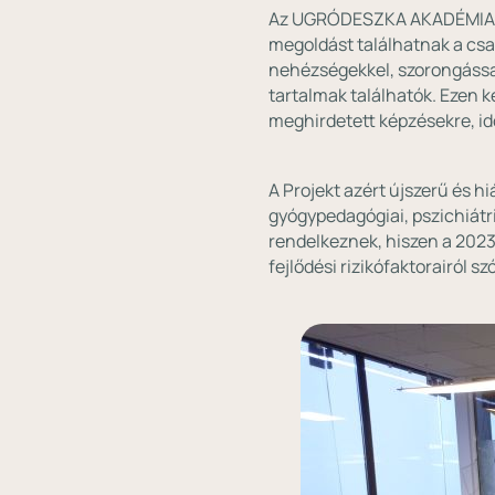
Az UGRÓDESZKA AKADÉMIA egy 
megoldást találhatnak a csa
nehézségekkel, szorongássa
tartalmak találhatók. Ezen 
meghirdetett képzésekre, idő
A Projekt azért újszerű és hi
gyógypedagógiai, pszichiátri
rendelkeznek, hiszen a 202
fejlődési rizikófaktorairól 