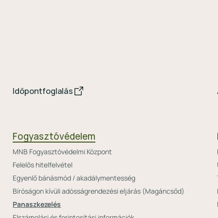
Időpontfoglalás
Fogyasztóvédelem
MNB Fogyasztóvédelmi Központ
Felelős hitelfelvétel
Egyenlő bánásmód / akadálymentesség
Bíróságon kívüli adósságrendezési eljárás (Magáncsőd)
Panaszkezelés
Elszámolási és forintosítási információk