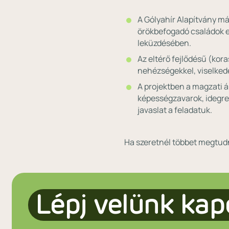
A Gólyahír Alapítvány má
örökbefogadó családok e
leküzdésében.
Az eltérő fejlődésű (kor
nehézségekkel, viselked
A projektben a magzati 
képességzavarok, idegren
javaslat a feladatuk.
Ha szeretnél többet megtudn
Lépj velünk kap