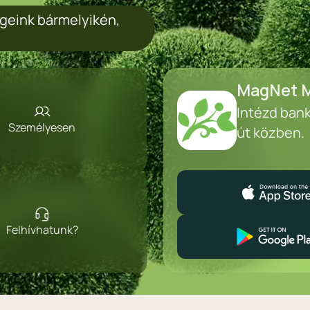
geink bármelyikén,
MagNet M
Intézd ban
Személyesen
út közben.
Felhívhatunk?