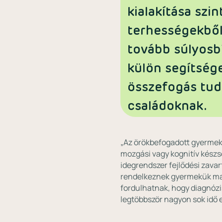
kialakítása szi
terhességekből,
tovább súlyosbí
külön segítsége
összefogás tud
családoknak.
„Az örökbefogadott gyermekek
mozgási vagy kognitív kész
idegrendszer fejlődési zava
rendelkeznek gyermekük magza
fordulhatnak, hogy diagnózis
legtöbbször nagyon sok idő e