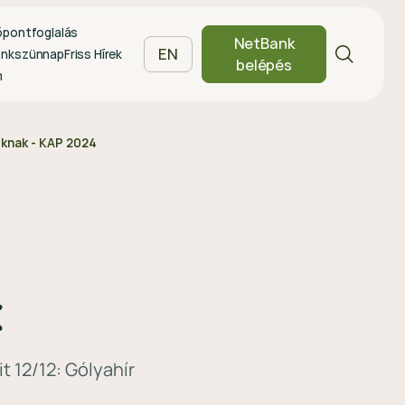
őpontfoglalás
NetBank
EN
ankszünnap
Friss Hírek
belépés
m
knak - KAP 2024
k
 12/12: Gólyahír