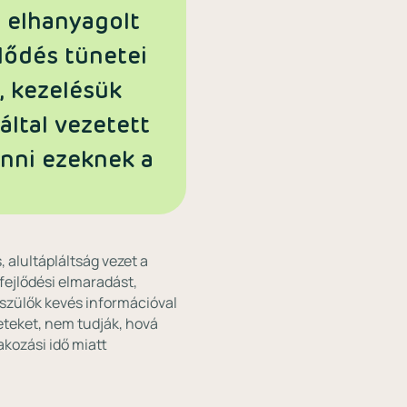
z elhanyagolt
lődés tünetei
, kezelésük
által vezetett
nni ezeknek a
 alultápláltság vezet a
ejlődési elmaradást,
 szülők kevés információval
neteket, nem tudják, hová
akozási idő miatt