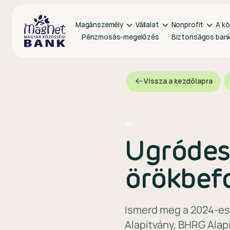
Magánszemély
Vállalat
Nonprofit
A kö
Pénzmosás-megelőzés
Biztonságos ban
Vissza a kezdőlapra
Ugródes
örökbef
Ismerd meg a 2024-es
Alapítvány, BHRG Alap