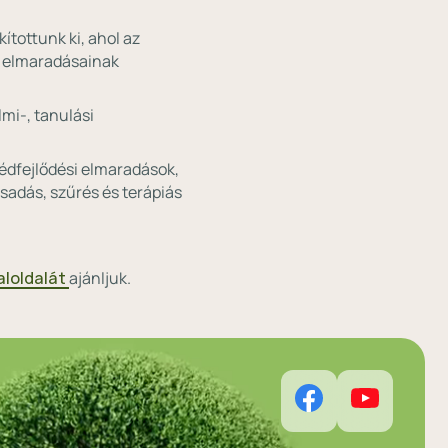
ítottunk ki, ahol az
i elmaradásainak
lmi-, tanulási
édfejlődési elmaradások,
sadás, szűrés és terápiás
loldalát
ajánljuk.