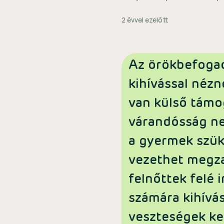
2 évvel ezelőtt
Az örökbefoga
kihívással néz
van külső támo
várandósság nem
a gyermek szük
vezethet megza
felnőttek felé 
számára kihívá
veszteségek kez