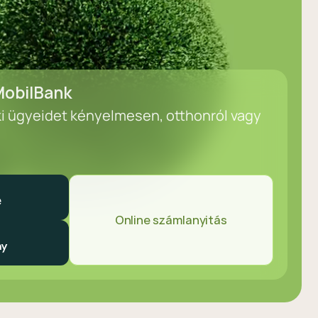
obilBank
ki ügyeidet kényelmesen, otthonról vagy
Online számlanyitás