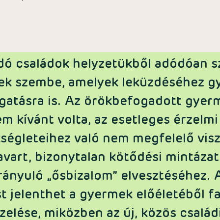
dó családok helyzetükből adódóan 
nek szembe, amelyek leküzdéséhez g
gatásra is. Az örökbefogadott gyer
 kívánt volta, az esetleges érzelmi
ségleteihez való nem megfelelő vis
vart, bizonytalan kötődési mintázat
irányuló „ősbizalom” elvesztéséhez. 
st jelenthet a gyermek előéletéből f
elése, miközben az új, közös családi