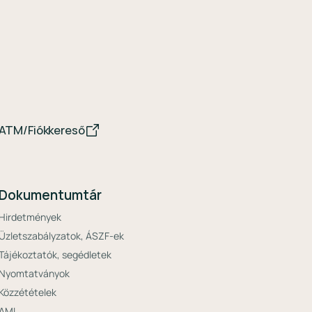
ATM/Fiókkereső
Dokumentumtár
Hirdetmények
Üzletszabályzatok, ÁSZF-ek
Tájékoztatók, segédletek
Nyomtatványok
Közzétételek
AML