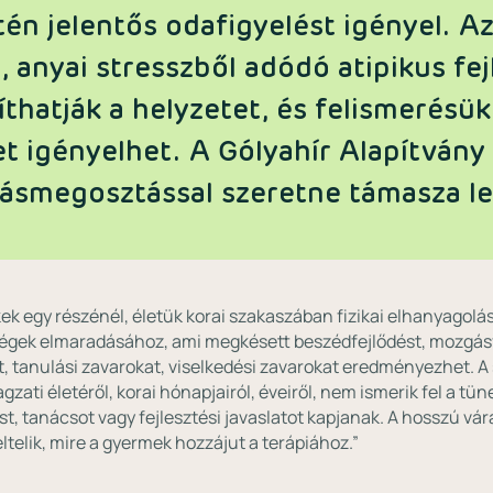
ntén jelentős odafigyelést igényel. A
 anyai stresszből adódó atipikus fej
thatják a helyzetet, és felismerésük
t igényelhet. A Gólyahír Alapítvány 
ásmegosztással szeretne támasza le
 egy részénél, életük korai szakaszában fizikai elhanyagolás,
ségek elmaradásához, ami megkésett beszédfejlődést, mozgásf
rt, tanulási zavarokat, viselkedési zavarokat eredményezhet. A
ti életéről, korai hónapjairól, éveiről, nem ismerik fel a tü
t, tanácsot vagy fejlesztési javaslatot kapjanak. A hosszú vár
ltelik, mire a gyermek hozzájut a terápiához.”