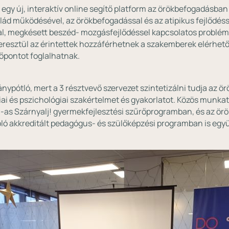
új, interaktív online segítő platform az örökbefogadásban é
lád működésével, az örökbefogadással és az atipikus fejlődéss
l, megkésett beszéd- mozgásfejlődéssel kapcsolatos problémá
keresztül az érintettek hozzáférhetnek a szakemberek elérhet
pontot foglalhatnak. ⁣
ánypótló, mert a 3 résztvevő szervezet szintetizálni tudja az ö
ai és pszichológiai szakértelmet és gyakorlatot. Közös munkat
3-as Szárnyalj! gyermekfejlesztési szűrőprogramban, és az ö
szóló akkreditált pedagógus- és szülőképzési programban is eg