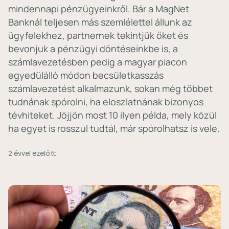
mindennapi pénzügyeinkről. Bár a MagNet
Banknál teljesen más szemlélettel állunk az
ügyfelekhez, partnernek tekintjük őket és
bevonjuk a pénzügyi döntéseinkbe is, a
számlavezetésben pedig a magyar piacon
egyedülálló módon becsületkasszás
számlavezetést alkalmazunk, sokan még többet
tudnának spórolni, ha eloszlatnának bizonyos
tévhiteket. Jöjjön most 10 ilyen példa, mely közül
ha egyet is rosszul tudtál, már spórolhatsz is vele.
2 évvel ezelőtt