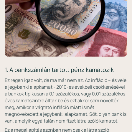
1. A bankszámlán tartott pénz kamatozik
Ez régen igaz volt, de ma már nem az. Az infláció – és vele
a jegybanki alapkamat - 2010-es évekbeli csökkenésével
a bankok tipikusan a 0,1 százalékos, vagy 0,01 százalékos
éves kamatszintre álltak be és ezt akkor sem növelték
meg, amikor a vágtató infláció miatt ismét
megnövekedett a jegybanki alapkamat. Sőt, olyan bank is
van, amelyik egyáltalán nem fizet látra szóló kamatot.
Ez a megállapítás azonban nem csak a látra szóló