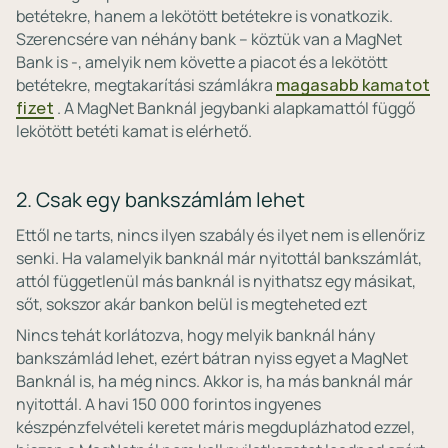
betétekre, hanem a lekötött betétekre is vonatkozik.
Szerencsére van néhány bank – köztük van a MagNet
Bank is -, amelyik nem követte a piacot és a lekötött
betétekre, megtakarítási számlákra
magasabb kamatot
fizet
. A MagNet Banknál jegybanki alapkamattól függő
lekötött betéti kamat is elérhető.
2. Csak egy bankszámlám lehet
Ettől ne tarts, nincs ilyen szabály és ilyet nem is ellenőriz
senki. Ha valamelyik banknál már nyitottál bankszámlát,
attól függetlenül más banknál is nyithatsz egy másikat,
sőt, sokszor akár bankon belül is megteheted ezt
Nincs tehát korlátozva, hogy melyik banknál hány
bankszámlád lehet, ezért bátran nyiss egyet a MagNet
Banknál is, ha még nincs. Akkor is, ha más banknál már
nyitottál. A havi 150 000 forintos ingyenes
készpénzfelvételi keretet máris megduplázhatod ezzel,