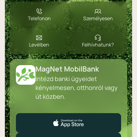
Telefonon
Személyesen
Levélben
Felhívhatunk?
MagNet MobilBank
Intézd banki ügyeidet
kényelmesen, otthonról vagy
út közben.