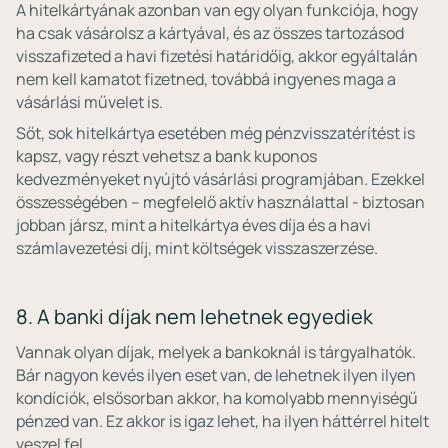
A hitelkártyának azonban van egy olyan funkciója, hogy
ha csak vásárolsz a kártyával, és az összes tartozásod
visszafizeted a havi fizetési határidőig, akkor egyáltalán
nem kell kamatot fizetned, továbbá ingyenes maga a
vásárlási művelet is.
Sőt, sok hitelkártya esetében még pénzvisszatérítést is
kapsz, vagy részt vehetsz a bank kuponos
kedvezményeket nyújtó vásárlási programjában. Ezekkel
összességében – megfelelő aktív használattal - biztosan
jobban jársz, mint a hitelkártya éves díja és a havi
számlavezetési díj, mint költségek visszaszerzése.
8. A banki díjak nem lehetnek egyediek
Vannak olyan díjak, melyek a bankoknál is tárgyalhatók.
Bár nagyon kevés ilyen eset van, de lehetnek ilyen ilyen
kondíciók, elsősorban akkor, ha komolyabb mennyiségű
pénzed van. Ez akkor is igaz lehet, ha ilyen háttérrel hitelt
veszel fel.