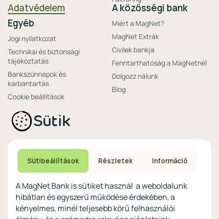
Adatvédelem
A közösségi bank
Egyéb
Miért a MagNet?
MagNet Extrák
Jogi nyilatkozat
Civilek bankja
Technikai és biztonsági
tájékoztatás
Fenntarthatóság a MagNetnél
Bankszünnapok és
Dolgozz nálunk
karbantartás
Blog
Cookie beállítások
Friss hírek
Ajánlataink non-
Biztonságos bankolás
Sütik
profitoknak
Technikai és biztonsági
Speciális non-profit
tájékoztatás
számlacsomagok
Biztonsági beállítások
Megtakarítások non-
eszközökön
Sütibeállítások
Részletek
Információ
profitoknak
Védekezés a kibercsalások ellen
Digitális szolgáltatások non-
A MagNet Bank is sütiket használ a weboldalunk
profitoknak
hibátlan és egyszerű működése érdekében, a
Vértezze fel magát a
kényelmes, minél teljesebb körű felhasználói
kibercsalásokkal
szemben!