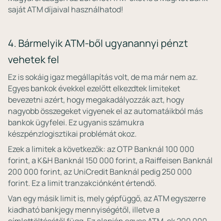
saját ATM díjaival használhatod!
4. Bármelyik ATM-ből ugyanannyi pénzt
vehetek fel
Ez is sokáig igaz megállapítás volt, de ma már nem az.
Egyes bankok évekkel ezelőtt elkezdtek limiteket
bevezetni azért, hogy megakadályozzák azt, hogy
nagyobb összegeket vigyenek el az automatáikból más
bankok ügyfelei. Ez ugyanis számukra
készpénzlogisztikai problémát okoz.
Ezek a limitek a következők: az OTP Banknál 100 000
forint, a K&H Banknál 150 000 forint, a Raiffeisen Banknál
200 000 forint, az UniCredit Banknál pedig 250 000
forint. Ez a limit tranzakciónként értendő.
Van egy másik limit is, mely gépfüggő, az ATM egyszerre
kiadható bankjegy mennyiségétől, illetve a
címlettöltésétől függ. Ez alapján egyes ATM-ek 200 000,