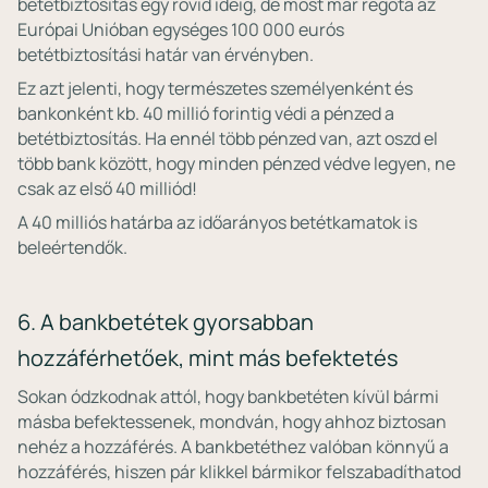
betétbiztosítás egy rövid ideig, de most már régóta az
Európai Unióban egységes 100 000 eurós
betétbiztosítási határ van érvényben.
Ez azt jelenti, hogy természetes személyenként és
bankonként kb. 40 millió forintig védi a pénzed a
betétbiztosítás. Ha ennél több pénzed van, azt oszd el
több bank között, hogy minden pénzed védve legyen, ne
csak az első 40 milliód!
A 40 milliós határba az időarányos betétkamatok is
beleértendők.
6. A bankbetétek gyorsabban
hozzáférhetőek, mint más befektetés
Sokan ódzkodnak attól, hogy bankbetéten kívül bármi
másba befektessenek, mondván, hogy ahhoz biztosan
nehéz a hozzáférés. A bankbetéthez valóban könnyű a
hozzáférés, hiszen pár klikkel bármikor felszabadíthatod