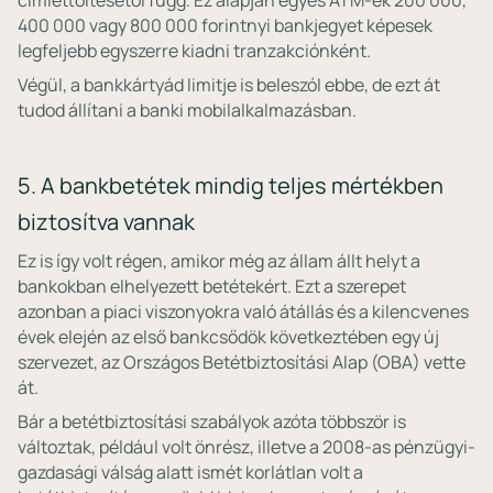
400 000 vagy 800 000 forintnyi bankjegyet képesek
legfeljebb egyszerre kiadni tranzakciónként.
Végül, a bankkártyád limitje is beleszól ebbe, de ezt át
tudod állítani a banki mobilalkalmazásban.
5. A bankbetétek mindig teljes mértékben
biztosítva vannak
Ez is így volt régen, amikor még az állam állt helyt a
bankokban elhelyezett betétekért. Ezt a szerepet
azonban a piaci viszonyokra való átállás és a kilencvenes
évek elején az első bankcsődök következtében egy új
szervezet, az Országos Betétbiztosítási Alap (OBA) vette
át.
Bár a betétbiztosítási szabályok azóta többször is
változtak, például volt önrész, illetve a 2008-as pénzügyi-
gazdasági válság alatt ismét korlátlan volt a