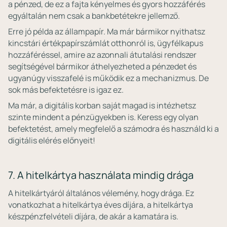
a pénzed, de ez a fajta kényelmes és gyors hozzáférés
egyáltalán nem csak a bankbetétekre jellemző.
Erre jó példa az állampapír. Ma már bármikor nyithatsz
kincstári értékpapírszámlát otthonról is, ügyfélkapus
hozzáféréssel, amire az azonnali átutalási rendszer
segítségével bármikor áthelyezheted a pénzedet és
ugyanúgy visszafelé is működik ez a mechanizmus. De
sok más befektetésre is igaz ez.
Ma már, a digitális korban saját magad is intézhetsz
szinte mindent a pénzügyekben is. Keress egy olyan
befektetést, amely megfelelő a számodra és használd ki a
digitális elérés előnyeit!
7. A hitelkártya használata mindig drága
A hitelkártyáról általános vélemény, hogy drága. Ez
vonatkozhat a hitelkártya éves díjára, a hitelkártya
készpénzfelvételi díjára, de akár a kamatára is.