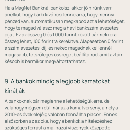
Ha a MagNet Banknál bankolsz, akkor jó hírünk van:
anélkül, hogy bárki kíváncsi lenne arra, hogy mennyi
pénzed van, automatikusan megkapod azt a lehetőséget,
hogy te magad válaszd meg a havi bankszámlavezetési
díjat. Ez az összeg 0 és 1 000 forint között bármekkora
összeg lehet, 100 forintra kerekítve. Alapesetben 0 forint
a számlavezetési díj, és neked magadnak kell ennél
magasabb, tetszőleges összeget beállítanod, amit aztán
később is bármikor megváltoztathatsz.
9. A bankok mindig a legjobb kamatokat
kínálják
A bankoknak bár meglenne a lehetőségük erre, de
valahogy mégsem dúl már az a kamatverseny, amely a
2010-es évek elejéig valóban fennállt a piacon. Ennek
elsősorban az az oka, hogy a bankok a hitelezéshez
szükséges forrást a mai hazai viszonyok közepette