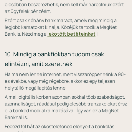
olcsóbban beszerezhetik, nem kell már harcolniuk ezért
az ügyfelek pénzéért.
Ezért csak néhány bank maradt, amely még mindig a
legjobb kamatokat kínálja. Közéjük tartozik a MagNet
Bank is. Nézd meg a
lekötött betéteinket
!
10. Mindig a bankfiókban tudom csak
elintézni, amit szeretnék
Ha ma nem lenne internet, mert visszaröppennénk a 90-
es évekbe, vagy még régebbre, akkor ez egy teljesen
helytálló megállapítás lenne.
A mai, digitális korban azonban sokkal több szabadságot,
azonnaliságot, ráadásul pedig olcsóbb tranzakciókat érsz
el a bankod mobilalkalmazásával. Így van ez a MagNet
Banknál is.
Fedezd fel hát az okostelefonod előnyeit a bankolás