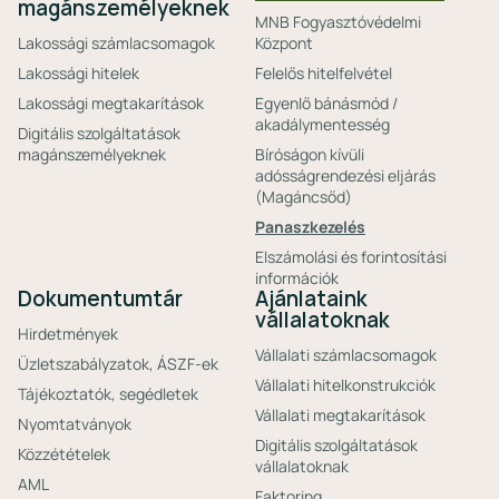
magánszemélyeknek
MNB Fogyasztóvédelmi
Lakossági számlacsomagok
Központ
Lakossági hitelek
Felelős hitelfelvétel
Lakossági megtakarítások
Egyenlő bánásmód /
akadálymentesség
Digitális szolgáltatások
magánszemélyeknek
Bíróságon kívüli
adósságrendezési eljárás
(Magáncsőd)
Panaszkezelés
Elszámolási és forintosítási
információk
Dokumentumtár
Ajánlataink
vállalatoknak
Hirdetmények
Vállalati számlacsomagok
Üzletszabályzatok, ÁSZF-ek
Vállalati hitelkonstrukciók
Tájékoztatók, segédletek
Vállalati megtakarítások
Nyomtatványok
Digitális szolgáltatások
Közzétételek
vállalatoknak
AML
Faktoring