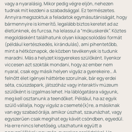
vagy a nyaralásig. Mikor pedig végre eljön, nehezen
tudnak mit kezdeni a szabadsággal. Ez természetes.
Annyira megszoktuk a feladatok egymásutániságát, hogy
bármennyire is kimerítő, legalább biztos keretet ad az
életünknek, és furcsa, ha lelassul a “mókuskerék”. Köztes
megoldásként találhatunk olyan kikapcsolódási formát
(például kertészkedés, kirándulás), ami pihentetőbb,
mint a hétköznapok, de közben tevékenyek is tudunk
maradni. Más a helyzet kisgyerekes szülőként. Ilyenkor
viccesen azt szokták mondani, hogy az ember nem
nyaral, csak egy másik helyen vigyáz a gyerekeire… A
felnőtt élet igényei háttérbe szorulnak, bár egy erdei
séta, csúszdapark, játszóház vagy interaktív múzeum
szülőként is izgalmas lehet. Ha láblógatásra vágyunk,
meg kell osztanunk a teendőket. Például, ha az egyik
szülő vállalja, hogy vigyáz a csemeté(k)re, a másiknak
van egy szabad órája, amikor úszhat, szaunázhat, vagy
egyszerűen csak megihat egy kávét csöndben, egyedül.
Ha erre nincs lehetőség, utazhatunk együtt a