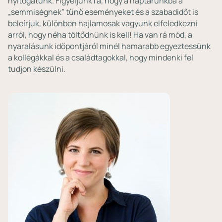
nyitogatunk. Figyeljünk rá, hogy a naptárunkba a
„semmiségnek” tűnő eseményeket és a szabadidőt is
beleírjuk, különben hajlamosak vagyunk elfeledkezni
arról, hogy néha töltődnünk is kell! Ha van rá mód, a
nyaralásunk időpontjáról minél hamarabb egyeztessünk
a kollégákkal és a családtagokkal, hogy mindenki fel
tudjon készülni.