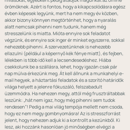
hívásokat, egyébként pedig átadjuk magunkat az offline
örömöknek. Azért is fontos, hogy a kikapcsolódásra egész
évben képesek legyünk, mert ha nem megy év közben,
akkor bizony könnyen megtörténhet, hogy a nyaralás
alatt nemcsak pihenni nem tudunk, hanem még
stresszelünk is miatta. Mióta ennyire sok feladatot
végzünk, és ennyire sok inger ér minket egyszerre, sokkal
nehezebb pihenni. A szervezetünknek is nehezebb
ellazulni (például a képernyő kék fénye miatt), és fejben,
lélekben is több idő kell a lecsendesedéshez. Hiába
csekkolunk be a szállásra, lehet, hogy igazán csak pár
nap múlva érkezünk meg. Át kell állnunk a munkahelyi e-
mail hegyek, a háztartási feladatok és a szorító határidők
világa helyett a jelenre fókuszáló, felszabadult
üzemmódra. Ha nehezen megy, attól még frusztráltabbak
leszünk: „hát nem igaz, hogy még pihenni sem tudok
rendesen”! Pedig a mai világ tempója mellett nem csoda,
hogy ez nem megy gombnyomásra! Az is stresszforrást
jelent, hogy nehezen adjuk ki a kontrollt a kezünkből. Ki
lesz, aki hozzánk hasonlóan jó minőségben elvégzi a