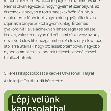
minden érzékszervünkkel fogadjuk be az élményeket!
Nem is olyan egyszerű, hogy figyelmet szenteljünk az
érzésnek, ahogyan a forró macskakövön járunk, a
naplemente fényeinek vagy a hideg gyümölcsleves
útjának a tányérunktól a gyomrunkig. Érdemes
gyakorolni! Ha valakinek van lehetősége (és persze
kedve), válasszon olyan úti célt, ami részt vesz az úgy
nevzetett slow life mozgalomban. A slow city, slow food,
stb. arra utalnak, hogy ott lassabb tempóval, nagyobb
nyugalommal és a pillanatok teljesebb megélésével
találkozhatunk.
Sikeres kikapcsolódást a kedves Olvasónak! Hajrá!
Az interjút Csuth Judit készítette.
Lépj velünk
kapcsolatba!