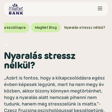
za a kezdőlapra
MagNet Blog
Nyaralás stressz nélkül?
Nyaralás stressz
nélkül?
„Azért is fontos, hogy a kikapcsolódásra egész
évben képesek legyünk, mert ha nem megy év
közben, akkor bizony könnyen megtörténhet,
hogy a nyaralás alatt nemcsak pihenni nem
tudunk, hanem még stresszelünk is miatta.”-
Czecz Fruzsina pszichológussal beszélgetünk.