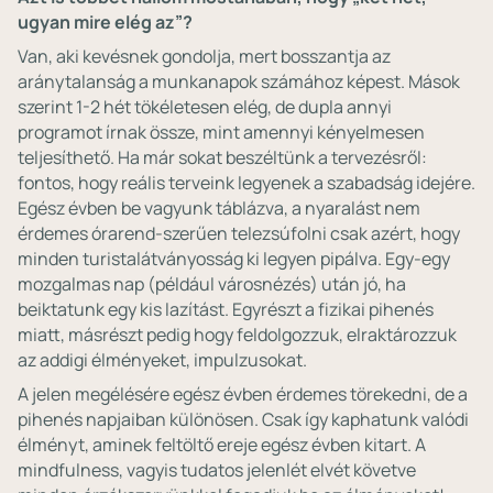
ugyan mire elég az”?
Van, aki kevésnek gondolja, mert bosszantja az
aránytalanság a munkanapok számához képest. Mások
szerint 1-2 hét tökéletesen elég, de dupla annyi
programot írnak össze, mint amennyi kényelmesen
teljesíthető. Ha már sokat beszéltünk a tervezésről:
fontos, hogy reális terveink legyenek a szabadság idejére.
Egész évben be vagyunk táblázva, a nyaralást nem
érdemes órarend-szerűen telezsúfolni csak azért, hogy
minden turistalátványosság ki legyen pipálva. Egy-egy
mozgalmas nap (például városnézés) után jó, ha
beiktatunk egy kis lazítást. Egyrészt a fizikai pihenés
miatt, másrészt pedig hogy feldolgozzuk, elraktározzuk
az addigi élményeket, impulzusokat.
A jelen megélésére egész évben érdemes törekedni, de a
pihenés napjaiban különösen. Csak így kaphatunk valódi
élményt, aminek feltöltő ereje egész évben kitart. A
mindfulness, vagyis tudatos jelenlét elvét követve