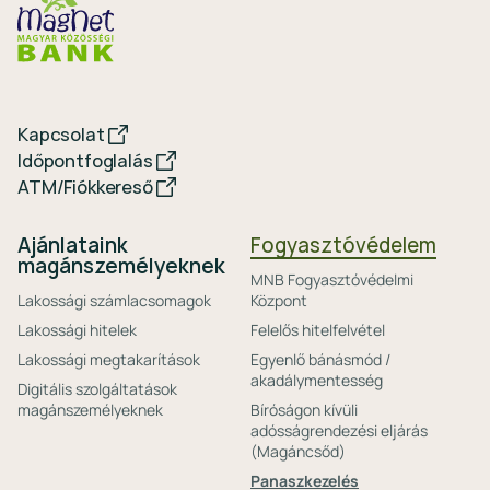
Kapcsolat
Időpontfoglalás
ATM/Fiókkereső
Ajánlataink
Fogyasztóvédelem
magánszemélyeknek
MNB Fogyasztóvédelmi
Lakossági számlacsomagok
Központ
Lakossági hitelek
Felelős hitelfelvétel
Lakossági megtakarítások
Egyenlő bánásmód /
akadálymentesség
Digitális szolgáltatások
magánszemélyeknek
Bíróságon kívüli
adósságrendezési eljárás
(Magáncsőd)
Panaszkezelés