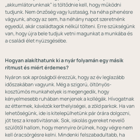
„akkumlátorunknak” is töltődnie kell, hogy működni
tudjunk. Nem önzőség vagy lustaság, ha néha pihenésre
vágyunk, ahogy az sem, ha néhány napot szeretnénk
egyedül, akár családtagok nélkül tölteni. Erre szükségünk
van, hogy újra bele tudjuk vetni magunkat a munkába és
a családi élet nyüzsgésébe.
Hogyan alakíthatunk ki a nyár folyamán egy másik
ritmust és miért érdemes?
Nyáron sok apróságból érezzük, hogy az év leglazább
időszakában vagyunk. Még a szigorú, öltönyös-
kosztümös munkahelyek is megengedik, hogy
kényelmesebb ruhában menjenek a kollégák. Hívogatnak
az éttermek, kávézók kerthelyiségei, a zöld parkok. Ha van
lehetőségünk, ide is kitelepülhetünk pár órára dolgozni,
jót tesz a kreativitásnak. Sok, iskolás gyereket nevelő
szülőtől hallom, hogy mennyire örülnek, hogy végre nem
kell óracsörgésre kelni. Mindenki felszabadultabb, ha