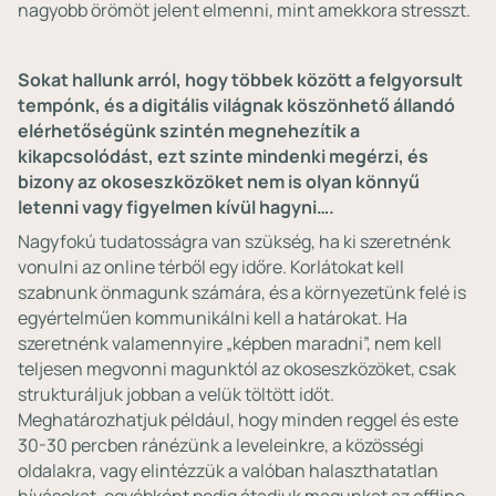
nagyobb örömöt jelent elmenni, mint amekkora stresszt.
Sokat hallunk arról, hogy többek között a felgyorsult
tempónk, és a digitális világnak köszönhető állandó
elérhetőségünk szintén megnehezítik a
kikapcsolódást, ezt szinte mindenki megérzi, és
bizony az okoseszközöket nem is olyan könnyű
letenni vagy figyelmen kívül hagyni….
Nagyfokú tudatosságra van szükség, ha ki szeretnénk
vonulni az online térből egy időre. Korlátokat kell
szabnunk önmagunk számára, és a környezetünk felé is
egyértelműen kommunikálni kell a határokat. Ha
szeretnénk valamennyire „képben maradni”, nem kell
teljesen megvonni magunktól az okoseszközöket, csak
strukturáljuk jobban a velük töltött időt.
Meghatározhatjuk például, hogy minden reggel és este
30-30 percben ránézünk a leveleinkre, a közösségi
oldalakra, vagy elintézzük a valóban halaszthatatlan