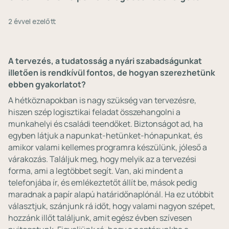
2 évvel ezelőtt
A tervezés, a tudatosság a nyári szabadságunkat
illetően is rendkívül fontos, de hogyan szerezhetünk
ebben gyakorlatot?
A hétköznapokban is nagy szükség van tervezésre,
hiszen szép logisztikai feladat összehangolni a
munkahelyi és családi teendőket. Biztonságot ad, ha
egyben látjuk a napunkat-hetünket-hónapunkat, és
amikor valami kellemes programra készülünk, jóleső a
várakozás. Találjuk meg, hogy melyik az a tervezési
forma, ami a legtöbbet segít. Van, aki mindent a
telefonjába ír, és emlékeztetőt állít be, mások pedig
maradnak a papír alapú határidőnaplónál. Ha ez utóbbit
választjuk, szánjunk rá időt, hogy valami nagyon szépet,
hozzánk illőt találjunk, amit egész évben szívesen