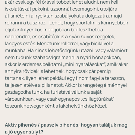
akár csak egy fél órával többet lehet aludni, nem kell
iskolatáskát pakolni, uzsonnát csomagolni, utoljára
átismételni a nyelvtan szabályokat a dolgozatra, majd
rohanni a buszhoz… Lehet, hogy sportolni is könnyebben
eljutunk ilyenkor, mert jobban beilleszthető a
napirendbe, és csábítóak is a nyári hűvös reggelek,
langyos esték. Mehetünk rollerrel, vagy biciklivel a
munkába. Ha nincs lehetőségünk utazni, vagy valamiért
nem tudunk szabadságra menni a nyári hónapokban,
akkor is érdemes beiktatni „mini nyaralásokat”, amik akár
annyira rövidek is lehetnek, hogy csak pár percig
tartanak. Ilyen lehet például egy finom fagyi a teraszon,
teljesen átélve a pillanatot. Akkor is rengeteg élménnyel
gazdagodhatunk, ha turistává válunk a saját
városunkban, vagy csak egynapos „csillagtúrákat”
teszünk hétvégenként a lakóhelyünkhöz közel.
Aktív pihenés / passzív pihenés, hogyan találjuk meg
a jó egyensúlyt?