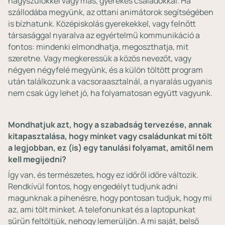
nagyszülőkkel vagy más, gyerekes családokkal. Ha
szállodába megyünk, az ottani animátorok segítségében
is bízhatunk. Középiskolás gyerekekkel, vagy felnőtt
társasággal nyaralva az egyértelmű kommunikáció a
fontos: mindenki elmondhatja, megoszthatja, mit
szeretne. Vagy megkeressük a közös nevezőt, vagy
négyen négyfelé megyünk, és a külön töltött program
után találkozunk a vacsoraasztalnál, a nyaralás ugyanis
nem csak úgy lehet jó, ha folyamatosan együtt vagyunk.
Mondhatjuk azt, hogy a szabadság tervezése, annak
kitapasztalása, hogy minket vagy családunkat mi tölt
a legjobban, ez (is) egy tanulási folyamat, amitől nem
kell megijedni?
Így van, és természetes, hogy ez időről időre változik.
Rendkívül fontos, hogy engedélyt tudjunk adni
magunknak a pihenésre, hogy pontosan tudjuk, hogy mi
az, ami tölt minket. A telefonunkat és a laptopunkat
sűrűn feltöltjük, nehogy lemerüljön. A mi saját, belső