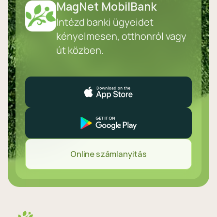
MagNet MobilBank
Intézd banki ügyeidet
kényelmesen, otthonról vagy
út közben.
Online számlanyitás