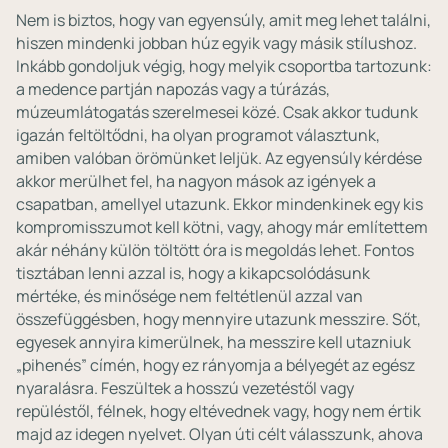
Nem is biztos, hogy van egyensúly, amit meg lehet találni,
hiszen mindenki jobban húz egyik vagy másik stílushoz.
Inkább gondoljuk végig, hogy melyik csoportba tartozunk:
a medence partján napozás vagy a túrázás,
múzeumlátogatás szerelmesei közé. Csak akkor tudunk
igazán feltöltődni, ha olyan programot választunk,
amiben valóban örömünket leljük. Az egyensúly kérdése
akkor merülhet fel, ha nagyon mások az igények a
csapatban, amellyel utazunk. Ekkor mindenkinek egy kis
kompromisszumot kell kötni, vagy, ahogy már említettem
akár néhány külön töltött óra is megoldás lehet. Fontos
tisztában lenni azzal is, hogy a kikapcsolódásunk
mértéke, és minősége nem feltétlenül azzal van
összefüggésben, hogy mennyire utazunk messzire. Sőt,
egyesek annyira kimerülnek, ha messzire kell utazniuk
„pihenés” címén, hogy ez rányomja a bélyegét az egész
nyaralásra. Feszültek a hosszú vezetéstől vagy
repüléstől, félnek, hogy eltévednek vagy, hogy nem értik
majd az idegen nyelvet. Olyan úti célt válasszunk, ahova