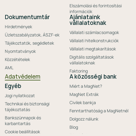
Elszámolási és forintosítási
információk
Dokumentumtár
Ajánlataink
vállalatoknak
Hirdetmények
Vállalati számlacsomagok
Üzletszabályzatok, ÁSZF-ek
Vállalati hitelkonstrukciók
Tájékoztatók, segédletek
Vállalati megtakarítások
Nyomtatványok
Digitális szolgáltatások
Közzétételek
vállalatoknak
AML
Faktoring
Adatvédelem
A közösségi bank
Egyéb
Miért a MagNet?
MagNet Extrák
Jogi nyilatkozat
Civilek bankja
Technikai és biztonsági
tájékoztatás
Fenntarthatóság a MagNetnél
Bankszünnapok és
Dolgozz nálunk
karbantartás
Blog
Cookie beállítások
Friss hírek