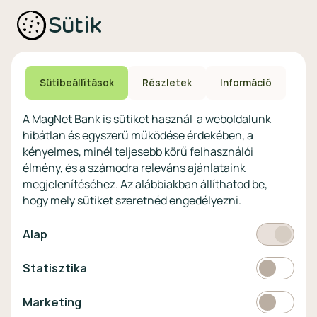
Ajánlataink non-
Biztonságos bankolás
Sütik
profitoknak
Technikai és biztonsági
Speciális non-profit
tájékoztatás
számlacsomagok
Biztonsági beállítások
Megtakarítások non-
eszközökön
Sütibeállítások
Részletek
Információ
profitoknak
Védekezés a kibercsalások ellen
Digitális szolgáltatások non-
A MagNet Bank is sütiket használ a weboldalunk
profitoknak
hibátlan és egyszerű működése érdekében, a
Vértezze fel magát a
kényelmes, minél teljesebb körű felhasználói
kibercsalásokkal
szemben!
élmény, és a számodra releváns ajánlataink
megjelenítéséhez. Az alábbiakban állíthatod be,
Látogasson el a KiberPajzs
hogy mely sütiket szeretnéd engedélyezni.
honlapra!
Kötelező
Alap
Statisztikai
Statisztika
Pénznem
EUR
Marketing
Marketing
választó