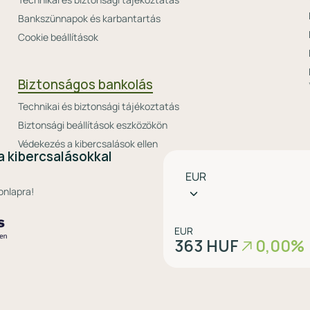
Bankszünnapok és karbantartás
Cookie beállítások
Biztonságos bankolás
Technikai és biztonsági tájékoztatás
Biztonsági beállítások eszközökön
Védekezés a kibercsalások ellen
a kibercsalásokkal
Pénznem
EUR
választó
onlapra!
EUR
363 HUF
0,00%