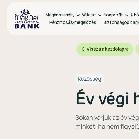
Magánszemély
Vállalat
Nonprofit
A kö
Pénzmosás-megelőzés
Biztonságos ban
Vissza a kezdőlapra
Közösség
Év végi 
Sokan várjuk az év vég
minket, ha nem figyel