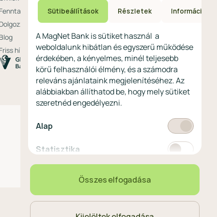
Fenntarthatóság a MagNetnél
Sütibeállítások
Részletek
Információ
Dolgozz nálunk
A MagNet Bank is sütiket használ a
Blog
weboldalunk hibátlan és egyszerű működése
Friss hírek
érdekében, a kényelmes, minél teljesebb
körű felhasználói élmény, és a számodra
releváns ajánlataink megjelenítéséhez. Az
alábbiakban állíthatod be, hogy mely sütiket
szeretnéd engedélyezni.
Kötelező
Alap
Statisztikai
Statisztika
Marketing
Marketing
Összes elfogadása
Kijelöltek elfogadása