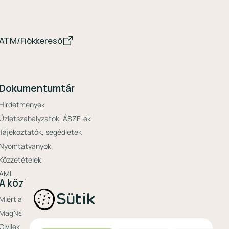
ATM/Fiókkereső
Dokumentumtár
Hirdetmények
Üzletszabályzatok, ÁSZF-ek
Tájékoztatók, segédletek
Nyomtatványok
Közzétételek
AML
A közösségi bank
Sütik
Miért a MagNet?
MagNet Extrák
Civilek bankja