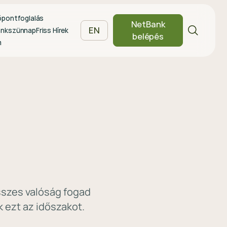
őpontfoglalás
NetBank
EN
ankszünnap
Friss Hírek
belépés
m
esszes valóság fogad
 ezt az időszakot.