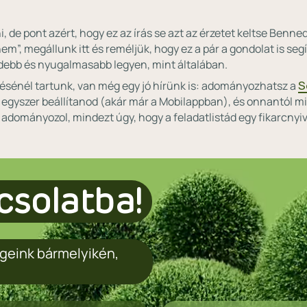
ni, de pont azért, hogy ez az írás se azt az érzetet keltse Benn
m”, megállunk itt és reméljük, hogy ez a pár a gondolat is seg
debb és nyugalmasabb legyen, mint általában.
ésénél tartunk, van még egy jó hírünk is: adományozhatsz a
S
 egyszer beállítanod (akár már a Mobilappban), és onnantól 
adományozol, mindezt úgy, hogy a feladatlistád egy fikarcnyi
csolatba!
geink bármelyikén,