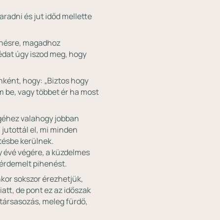
adni és jut időd mellette
henésre, magadhoz
ávédat úgy iszod meg, hogy
ként, hogy: „Biztos hogy
 be, vagy többet ér ha most
égéhez valahogy jobban
 jutottál el, mi minden
ítésbe kerülnek.
így évé végére, a küzdelmes
érdemelt pihenést.
nkor sokszor érezhetjük,
tt, de pont ez az időszak
 társasozás, meleg fürdő,