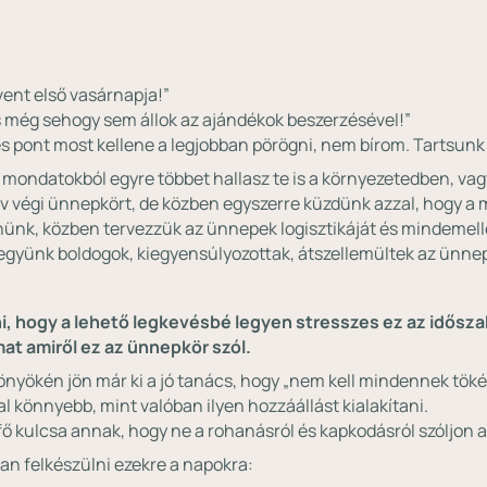
dvent első vasárnapja!”
 még sehogy sem állok az ajándékok beszerzésével!”
s pont most kellene a legjobban pörögni, nem bírom. Tartsunk 
 mondatokból egyre többet hallasz te is a környezetedben, v
 év végi ünnepkört, de közben egyszerre küzdünk azzal, hogy
 érnünk, közben tervezzük az ünnepek logisztikáját és mindemelle
együnk boldogok, kiegyensúlyozottak, átszellemültek az ünne
i, hogy a lehető legkevésbé legyen stresszes ez az időszak
at amiről ez az ünnepkör szól.
önyökén jön már ki a jó tanács, hogy „nem kell mindennek tökél
l könnyebb, mint valóban ilyen hozzáállást kialakítani.
fő kulcsa annak, hogy ne a rohanásról és kapkodásról szóljon 
n felkészülni ezekre a napokra: