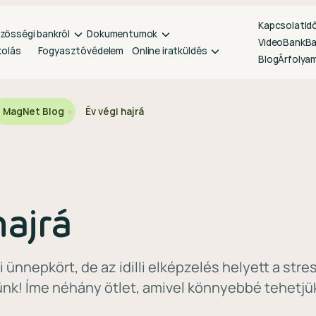
Kapcsolat
Id
zösségi bankról
Dokumentumok
VideoBank
B
kolás
Fogyasztóvédelem
Online iratküldés
Blog
Árfolya
MagNet Blog
Év végi hajrá
hajrá
i ünnepkört, de az idilli elképzelés helyett a str
ünk! Íme néhány ötlet, amivel könnyebbé tehetjük