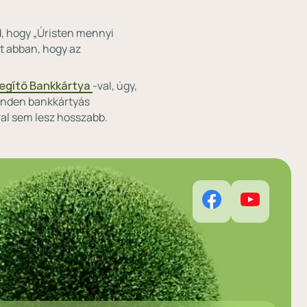
ed, hogy „Úristen mennyi
ít abban, hogy az
egítő Bankkártya
-val, úgy,
minden bankkártyás
val sem lesz hosszabb.