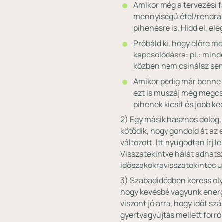
Amikor még a tervezési fá
mennyiségű étel/rendrak
pihenésre is. Hidd el, elé
Próbáld ki, hogy előre m
kapcsolódásra: pl.: minde
közben nem csinálsz se
Amikor pedig már benne 
ezt is muszáj még megcs
pihenek kicsit és jobb k
2) Egy másik hasznos dolog,
kötődik, hogy gondold át az 
változott. Itt nyugodtan írj 
Visszatekintve hálát adhatsz 
időszakokravisszatekintés
3) Szabadidődben keress oly
hogy kevésbé vagyunk energi
viszont jó arra, hogy időt s
gyertyagyújtás mellett forró 