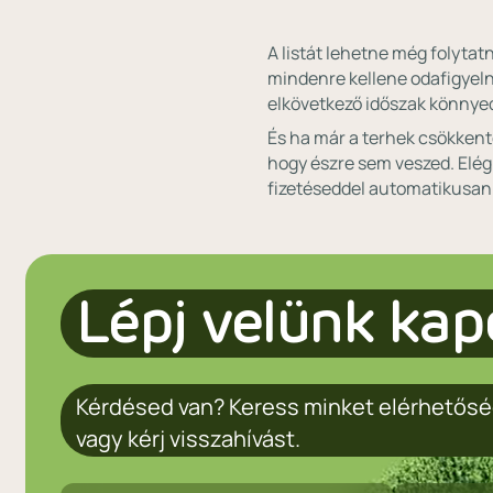
A listát lehetne még folytat
mindenre kellene odafigyelne
elkövetkező időszak könnye
És ha már a terhek csökkent
hogy észre sem veszed. Elég
fizetéseddel automatikusan 
Lépj velünk kap
Kérdésed van? Keress minket elérhetősé
vagy kérj visszahívást.