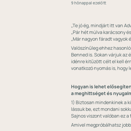
9 hónappal ezelőtt
„Te jó ég, mindjárt itt van A
„Pár hét múlva karácsony és
„Már nagyon fáradt vagyok é
Valószínűleg ehhez hasonló
Benned is. Sokan várjuk az
idénre kitűzött célt el kell
vonatkozó nyomás is, hogy l
Hogyan is lehet elősegíten
a meghittséget és nyugalm
1) Biztosan mindenkinek a k
lássuk be, ezt mondani sokka
Sajnos viszont valóban ez a 
Amivel megpróbálhatsz jobba