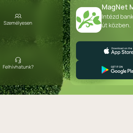
MagNet M
Intézd ban
Személyesen
út közben.
Felhívhatunk?