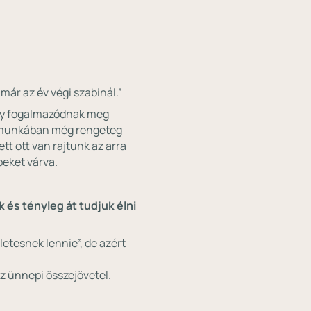
már az év végi szabinál.”
agy fogalmazódnak meg
 a munkában még rengeteg
tt ott van rajtunk az arra
peket várva.
 és tényleg át tudjuk élni
etesnek lennie”, de azért
az ünnepi összejövetel.