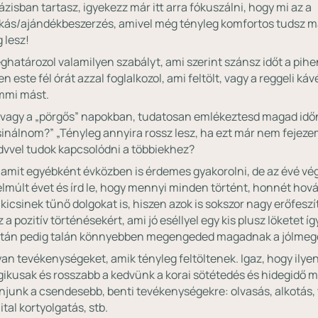
zisban tartasz, igyekezz már itt arra fókuszálni, hogy mi az a
ás/ajándékbeszerzés, amivel még tényleg komfortos tudsz mar
g lesz!
eghatározol valamilyen szabályt, ami szerint szánsz időt a pi
n este fél órát azzal foglalkozol, ami feltölt, vagy a reggeli k
mmi mást.
vagy a „pörgős” napokban, tudatosan emlékeztesd magad időn
inálnom?” „Tényleg annyira rossz lesz, ha ezt már nem fejezem
edvvel tudok kapcsolódni a többiekhez?
 amit egyébként évközben is érdemes gyakorolni, de az évé v
elmúlt évet és írd le, hogy mennyi minden történt, honnét hová
le kicsinek tűnő dolgokat is, hiszen azok is sokszor nagy erőfesz
a pozitív történésekért, ami jó eséllyel egy kis plusz löketet 
 után pedig talán könnyebben megengeded magadnak a jólmeg
an tevékenységeket, amik tényleg feltöltenek. Igaz, hogy ilye
kusak és rosszabb a kedvünk a korai sötétedés és hidegidő mia
zánjunk a csendesebb, benti tevékenységekre: olvasás, alkotás,
ital kortyolgatás, stb.