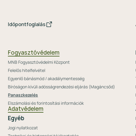
Időpontfoglalás
Fogyasztóvédelem
MNB Fogyasztóvédelmi Központ
Felelős hitelfelvétel
Egyenlő bánásmód / akadálymentesség
Bíróságon kívüli adósságrendezési eljárás (Magáncsőd)
Panaszkezelés
Elszámolási és forintosítási információk
Adatvédelem
Egyéb
Jogi nyilatkozat
Technikai és biztonsági tájékoztatás