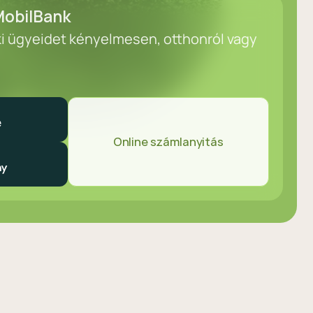
obilBank
ki ügyeidet kényelmesen, otthonról vagy
Online számlanyitás