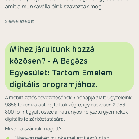
amit a munkavállalóink szavaztak meg.
2 évvel ezelőtt
Mihez járultunk hozzá
közösen? - A Bagázs
Egyesület: Tartom Emelem
digitális programjához.⁣
A mobilfizetés bevezetésének 3 hónapja alatt ügyfeleink
9856 tokenizálást hajtottak végre, így összesen 2 956
800 forint gyűlt össze a hátrányos helyzetű gyermekek
digitális felzárkóztatására.
Mi van a számok mögött?
“Nagyon nehéz munka mellett készülni az