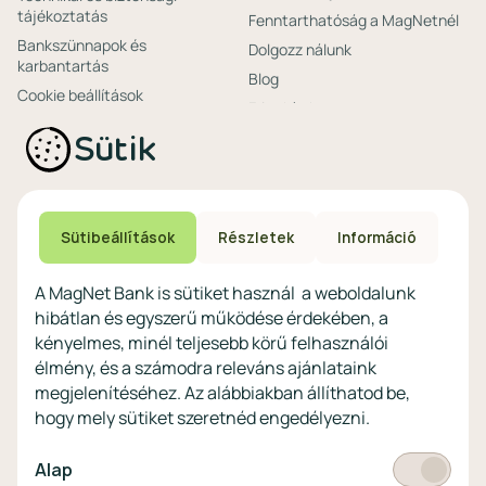
tájékoztatás
Fenntarthatóság a MagNetnél
Bankszünnapok és
Dolgozz nálunk
karbantartás
Blog
Cookie beállítások
Friss hírek
Ajánlataink non-
Biztonságos bankolás
Sütik
profitoknak
Technikai és biztonsági
Speciális non-profit
tájékoztatás
számlacsomagok
Biztonsági beállítások
Megtakarítások non-
eszközökön
Sütibeállítások
Részletek
Információ
profitoknak
Védekezés a kibercsalások ellen
Digitális szolgáltatások non-
A MagNet Bank is sütiket használ a weboldalunk
profitoknak
hibátlan és egyszerű működése érdekében, a
Vértezze fel magát a
kényelmes, minél teljesebb körű felhasználói
kibercsalásokkal
szemben!
élmény, és a számodra releváns ajánlataink
megjelenítéséhez. Az alábbiakban állíthatod be,
Látogasson el a KiberPajzs
hogy mely sütiket szeretnéd engedélyezni.
honlapra!
Kötelező
Alap