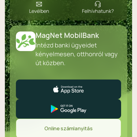
Levélben
Felhívhatunk?
MagNet MobilBank
Intézd banki ügyeidet
kényelmesen, otthonról vagy
út közben.
Online számlanyitás