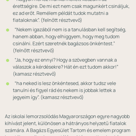
érettségire. De mi ezt nem csak magunkért csináljuk,
ez ad erőt. Remélem példát tudok mutatni a
fiataloknak”. (felnőtt résztvevő)
“Nekem igazából nem is a tanulásban kell segítség,
hanem abban, hogy elhiggyem, hogy meg tudom
csinálni. Ezért szeretnék bagázsos önkéntest.”
(felnőtt résztvevő)
“Ja, hogy ez ennyi? Hogy a szövegben vannak a
válaszok a kérdésekre? Hát én ezt tudom akkor!”
(kamasz résztvevő)
“ha neked is lesz önkéntesed, akkor tudsz vele
tanulni és figyel rád és nekem is jobbak lettek a
jegyeim így”. (kamasz résztvevő)
Az iskolai lemorzsolódás Magyarországon egyre nagyobb
kihívást jelent, különösen a hátrányos helyzetű fiatalok
számára. A Bagázs Egyesület Tartom és emelem program