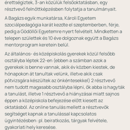
érettségiztek, 3-an közülük felsőoktatásban, egy
résztvevő felnőttképzésben folytatja a tanulmányait.
A Bagázs egyik munkatársa, Károli Egyetem
szociálpedagógia karát kezdte el szeptemberben, férje,
pedig a Gödöllői Egyetemre nyert felvételt. Mindketten a
telepen születtek és 10 éve dolgoznak együtt a Bagázs
mentorprogram keretein belül.
Az általános- és középiskolás gyerekek közül felsőbb
osztályba léptek 22-en (ebben a számban azok a
gyerekek is benne vannak, akik év közben kiestek, de
hónapokon át tanultak velünk, illetve akik csak
pótvizsgára készültek az önkéntesekkel) 2 résztvevő
nem tudott magasabb osztályba lépni, ők abba is hagyták
a tanulást, illetve 1 résztvevő a hiányzásai miatt sajnos
éppen a középiskola befejezése előtt kiesett az
oktatásból. Az online tanulás mellett a résztvevők
segítséget kapnak a tanulással kapcsolatos
ügyintézésben: pl. beiratkozás, tárgyak felvétele,
gyakorlati hely keresése.