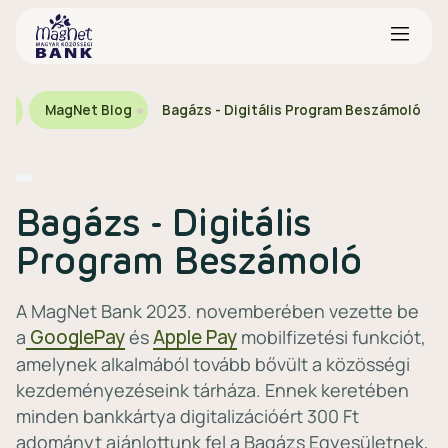
a
MagNet Blog
Bagázs - Digitális Program Beszámoló
Bagázs - Digitális
Program Beszámoló
A MagNet Bank 2023. novemberében vezette be
a
GooglePay
és
Apple Pay
mobilfizetési funkciót,
amelynek alkalmából tovább bővült a közösségi
kezdeményezéseink tárháza. Ennek keretében
minden bankkártya digitalizációért 300 Ft
adományt ajánlottunk fel a Bagázs Egyesületnek,