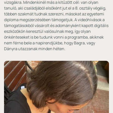
vizsgákra. Mindenkinél más a kitűzött cél: van olyan
tanuló, aki családjából elsőként jut el a 8. osztály végéig,
többen szakmát tudnak szerezni, másokat az egyetemi
diploma megszerzésében támogatjuk. A videóhívások a
támogatásokból vásárolt és adományként kapott digitális
eszközökön keresztül valósulnak meg, így olyan
önkénteseket is be tudunk vonni a programba, akiknek
nem férne bele a napirendjükbe, hogy Bagra, vagy
Dányra utazzanak minden héten.