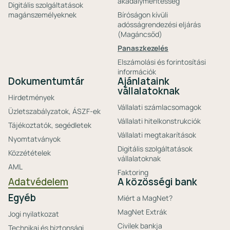
akadálymentesség
Digitális szolgáltatások
magánszemélyeknek
Bíróságon kívüli
adósságrendezési eljárás
(Magáncsőd)
Panaszkezelés
Elszámolási és forintosítási
információk
Dokumentumtár
Ajánlataink
vállalatoknak
Hirdetmények
Vállalati számlacsomagok
Üzletszabályzatok, ÁSZF-ek
Vállalati hitelkonstrukciók
Tájékoztatók, segédletek
Vállalati megtakarítások
Nyomtatványok
Digitális szolgáltatások
Közzétételek
vállalatoknak
AML
Faktoring
Adatvédelem
A közösségi bank
Egyéb
Miért a MagNet?
MagNet Extrák
Jogi nyilatkozat
Civilek bankja
Technikai és biztonsági