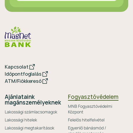
Kapcsolat
Időpontfoglalás
ATM/Fiókkereső
Ajánlataink
Fogyasztóvédelem
magánszemélyeknek
MNB Fogyasztóvédelmi
Lakossági számlacsomagok
Központ
Lakossági hitelek
Felelős hitelfelvétel
Lakossági megtakarítások
Egyenlő bánásmód /