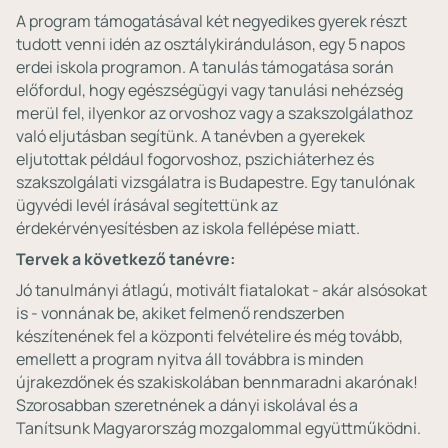
A program támogatásával két negyedikes gyerek részt
tudott venni idén az osztálykiránduláson, egy 5 napos
erdei iskola programon. A tanulás támogatása során
előfordul, hogy egészségügyi vagy tanulási nehézség
merül fel, ilyenkor az orvoshoz vagy a szakszolgálathoz
való eljutásban segítünk. A tanévben a gyerekek
eljutottak például fogorvoshoz, pszichiáterhez és
szakszolgálati vizsgálatra is Budapestre. Egy tanulónak
ügyvédi levél írásával segítettünk az
érdekérvényesítésben az iskola fellépése miatt.
Tervek a következő tanévre:
Jó tanulmányi átlagú, motivált fiatalokat - akár alsósokat
is - vonnának be, akiket felmenő rendszerben
készítenének fel a központi felvételire és még tovább,
emellett a program nyitva áll továbbra is minden
újrakezdőnek és szakiskolában bennmaradni akarónak!
Szorosabban szeretnének a dányi iskolával és a
Tanítsunk Magyarország mozgalommal együttműködni.