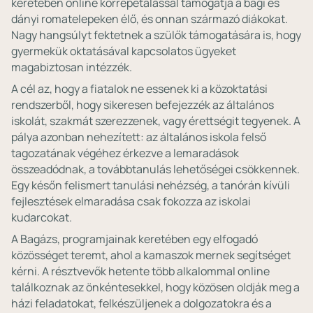
keretében online korrepetálással támogatja a bagi és
dányi romatelepeken élő, és onnan származó diákokat.
Nagy hangsúlyt fektetnek a szülők támogatására is, hogy
gyermekük oktatásával kapcsolatos ügyeket
magabiztosan intézzék.
A cél az, hogy a fiatalok ne essenek ki a közoktatási
rendszerből, hogy sikeresen befejezzék az általános
iskolát, szakmát szerezzenek, vagy érettségit tegyenek. A
pálya azonban nehezített: az általános iskola felső
tagozatának végéhez érkezve a lemaradások
összeadódnak, a továbbtanulás lehetőségei csökkennek.
Egy későn felismert tanulási nehézség, a tanórán kívüli
fejlesztések elmaradása csak fokozza az iskolai
kudarcokat.
A Bagázs, programjainak keretében egy elfogadó
közösséget teremt, ahol a kamaszok mernek segítséget
kérni. A résztvevők hetente több alkalommal online
találkoznak az önkéntesekkel, hogy közösen oldják meg a
házi feladatokat, felkészüljenek a dolgozatokra és a