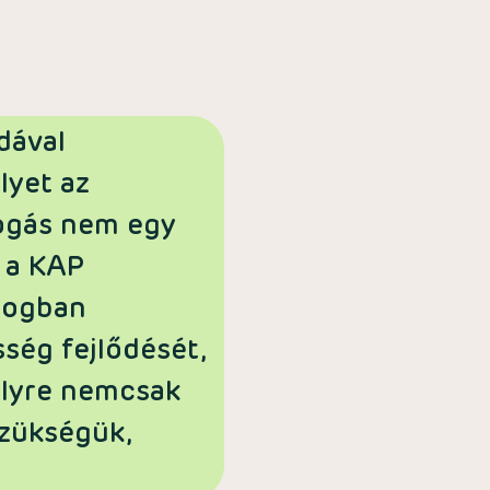
dával
lyet az
fogás nem egy
 a KAP
logban
ég fejlődését,
elyre nemcsak
szükségük,