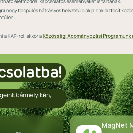
tható életmóddal kapcsolatos eseményeket is tartanak.
gra
négy település hátrányos helyzetű diákjainak biztosít köz
ntúlon.
i a KAP-ról, akkor a
Közösségi Adományozási Programunk a
csolatba!
geink bármelyikén,
MagNet M