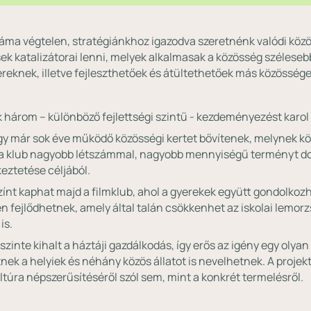
áma végtelen, stratégiánkhoz igazodva szeretnénk valódi közös
 katalizátorai lenni, melyek alkalmasak a közösség széleseb
eknek, illetve fejleszthetőek és átültethetőek más közösségek
három – különböző fejlettségi szintű - kezdeményezést karol 
 már sok éve működő közösségi kertet bővítenek, melynek kö
a klub nagyobb létszámmal, nagyobb mennyiségű terményt do
eztetése céljából.
ínt kaphat majd a filmklub, ahol a gyerekek együtt gondolkoz
 fejlődhetnek, amely által talán csökkenhet az iskolai lemorz
is.
nte kihalt a háztáji gazdálkodás, így erős az igény egy olyan
ek a helyiek és néhány közös állatot is nevelhetnek. A projek
ultúra népszerűsítéséről szól sem, mint a konkrét termelésről.