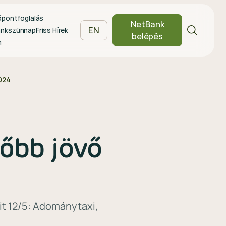
őpontfoglalás
NetBank
EN
ankszünnap
Friss Hírek
belépés
m
2024
tőbb jövő
t 12/5: Adománytaxi,