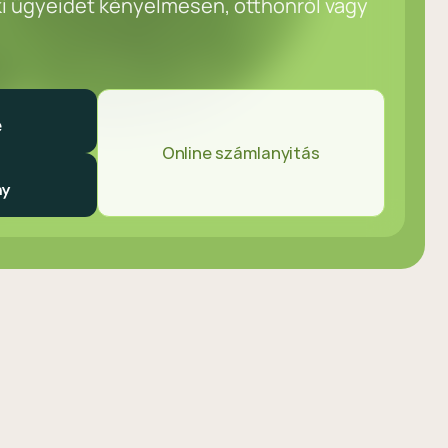
ki ügyeidet kényelmesen, otthonról vagy
Online számlanyitás