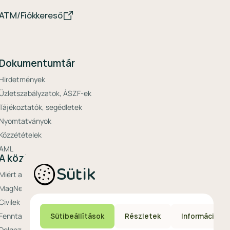
ATM/Fiókkereső
Dokumentumtár
Hirdetmények
Üzletszabályzatok, ÁSZF-ek
Tájékoztatók, segédletek
Nyomtatványok
Közzétételek
AML
A közösségi bank
Sütik
Miért a MagNet?
MagNet Extrák
Civilek bankja
Fenntarthatóság a MagNetnél
Sütibeállítások
Részletek
Információ
Dolgozz nálunk