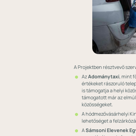
A Projektben résztvevő szer
Az
Adománytaxi
, mint 
értékeket rászoruló tel
is támogatja a helyi köz
támogatott már az elmúl
közösségeket.
A hódmezővásárhelyi Ki
lehetőséget a felzárkózá
A
Sámsoni Elevenek Eg