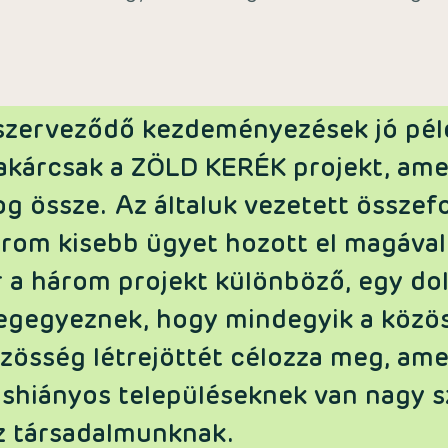
l szerveződő kezdeményezések jó pél
 akárcsak a ZÖLD KERÉK projekt, ame
g össze. Az általuk vezetett össze
rom kisebb ügyet hozott el magával
 a három projekt különböző, egy do
egyeznek, hogy mindegyik a közöss
zösség létrejöttét célozza meg, am
áshiányos településeknek van nagy 
z társadalmunknak.