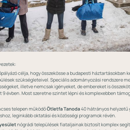
vezetek:
főpályázó célja, hogy összekösse a budapesti háztartásokban 
epülések szükségleteivel. Speciális adományozási rendszere me
össégeket, illetve nemcsak igényeket, de embereket is összeköt
t 9 évben. Most szeretne szintet lépni és komplexebben támog
ncses telepen működő
Ötletfa Tanoda
40 hátrányos helyzetű 
shoz, leginkább oktatási és közösségi programok révén.
yesület
nógrádi települések fiataljainak biztosít komplex segí