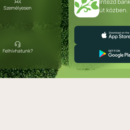
Intézd ban
Személyesen
út közben.
Felhívhatunk?