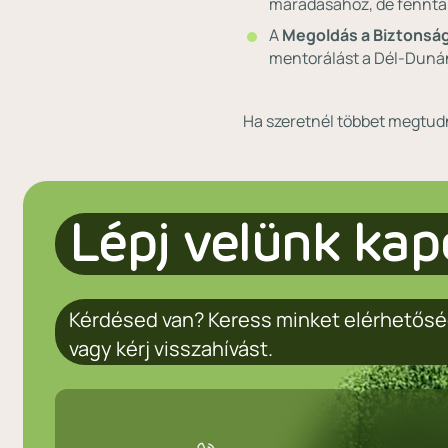
maradásához, de fenntar
A
Megoldás a Biztonsá
mentorálást a Dél-Duná
Ha szeretnél többet megtudn
Lépj velünk kap
Kérdésed van? Keress minket elérhetősé
vagy kérj visszahívást.