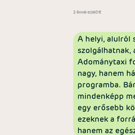
2 évvel ezelőtt
A helyi, alulró
szolgálhatnak,
Adománytaxi fo
nagy, hanem há
programba. Bár
mindenképp meg
egy erősebb kö
ezeknek a forr
hanem az egés