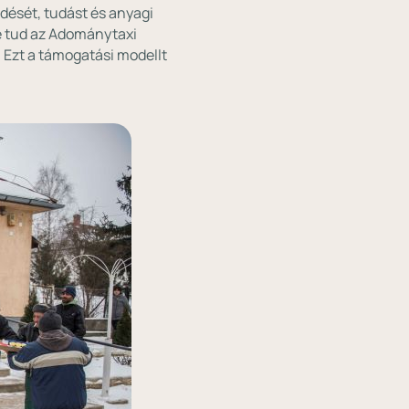
ését, tudást és anyagi
re tud az Adománytaxi
 Ezt a támogatási modellt