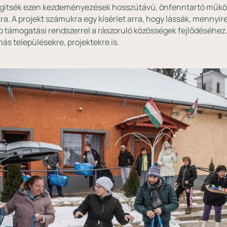
segítsék ezen kezdeményezések hosszútávú, önfenntartó működ
. A projekt számukra egy kísérlet arra, hogy lássák, mennyi
 támogatási rendszerrel a rászoruló közösségek fejlődéséhez.
ás településekre, projektekre is.