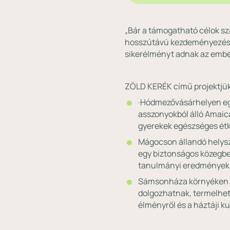
„Bár a támogatható célok sz
hosszútávú kezdeményezések
sikerélményt adnak az ember
ZÖLD KERÉK című projektjük 
·Hódmezővásárhelyen egy
asszonyokból álló Amaic
gyerekek egészséges étk
Mágocson állandó helysz
egy biztonságos közegben
tanulmányi eredmények 
Sámsonháza környéken szi
dolgozhatnak, termelhetn
élményről és a háztáji k