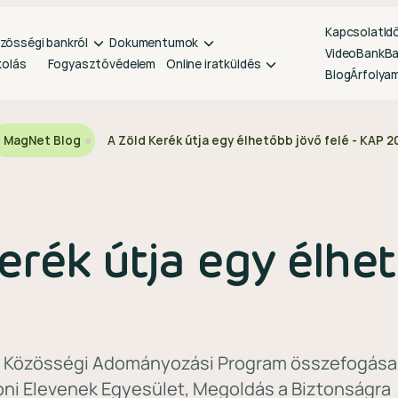
Kapcsolat
Id
zösségi bankról
Dokumentumok
VideoBank
B
kolás
Fogyasztóvédelem
Online iratküldés
Blog
Árfolya
MagNet Blog
A Zöld Kerék útja egy élhetőbb jövő felé - KAP 
erék útja egy élhe
 Közösségi Adományozási Program összefogásai
oni Elevenek Egyesület, Megoldás a Biztonságra