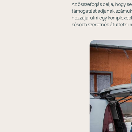
Az összefogás célja, hogy 
támogatást adjanak számukra
hozzájárulni egy komplexebb
később szeretnék átültetni m