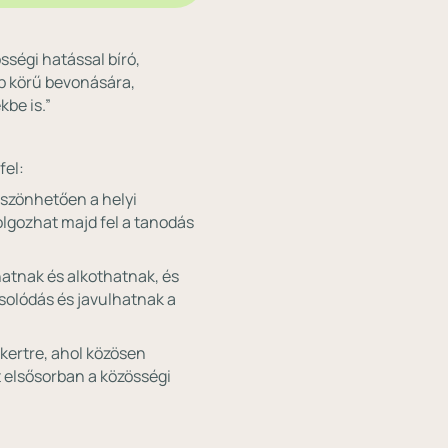
ségi hatással bíró,
b körű bevonására,
be is.”
fel:
szönhetően a helyi
lgozhat majd fel a tanodás
hatnak és alkothatnak, és
solódás és javulhatnak a
 kertre, ahol közösen
t elsősorban a közösségi