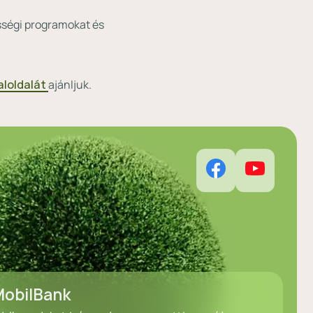
össégi programokat és
loldalát
ajánljuk.
obilBank