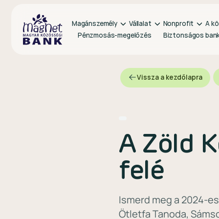
Magánszemély
Vállalat
Nonprofit
A kö
Pénzmosás-megelőzés
Biztonságos ban
Vissza a kezdőlapra
A Zöld K
felé
Ismerd meg a 2024-es
Ötletfa Tanoda, Sáms