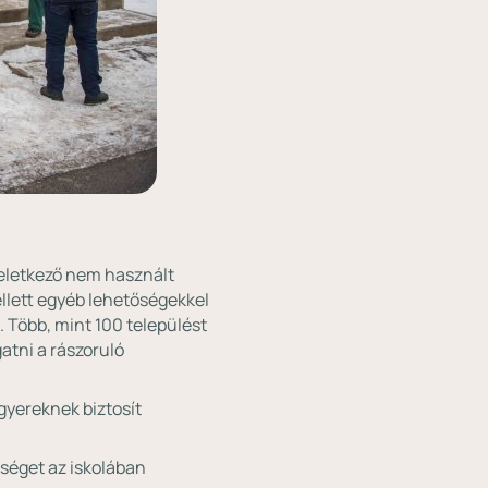
keletkező nem használt
llett egyéb lehetőségekkel
. Több, mint 100 települést
atni a rászoruló
gyereknek biztosít
tséget az iskolában