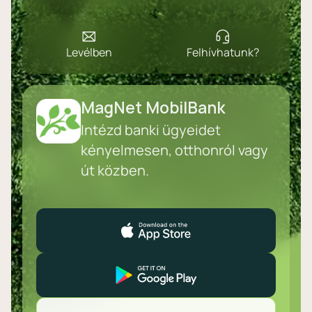
Levélben
Felhívhatunk?
MagNet MobilBank
Intézd banki ügyeidet
kényelmesen, otthonról vagy
út közben.