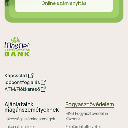
Online számlanyitás
Kapcsolat
Időpontfoglalás
ATM/Fiókkereső
Ajánlataink
Fogyasztóvédelem
magánszemélyeknek
MNB Fogyasztóvédelmi
Lakossági számlacsomagok
Központ
Lakossági hitelek
Felelős hitelfelvétel