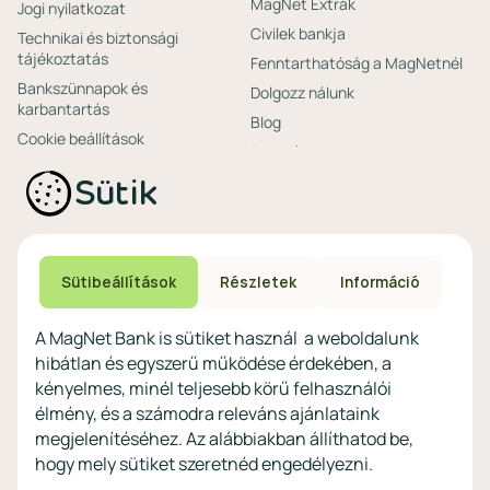
MagNet Extrák
Jogi nyilatkozat
Civilek bankja
Technikai és biztonsági
tájékoztatás
Fenntarthatóság a MagNetnél
Bankszünnapok és
Dolgozz nálunk
karbantartás
Blog
Cookie beállítások
Friss hírek
Ajánlataink non-
Biztonságos bankolás
Sütik
profitoknak
Technikai és biztonsági
Speciális non-profit
tájékoztatás
számlacsomagok
Biztonsági beállítások
Megtakarítások non-
eszközökön
Sütibeállítások
Részletek
Információ
profitoknak
Védekezés a kibercsalások ellen
Digitális szolgáltatások non-
A MagNet Bank is sütiket használ a weboldalunk
profitoknak
hibátlan és egyszerű működése érdekében, a
Vértezze fel magát a
kényelmes, minél teljesebb körű felhasználói
kibercsalásokkal
szemben!
élmény, és a számodra releváns ajánlataink
megjelenítéséhez. Az alábbiakban állíthatod be,
Látogasson el a KiberPajzs
hogy mely sütiket szeretnéd engedélyezni.
honlapra!