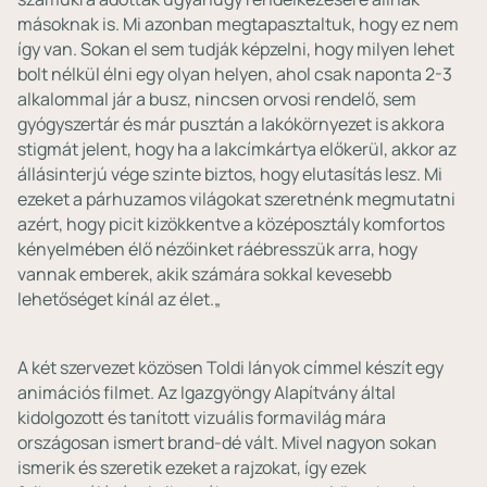
másoknak is. Mi azonban megtapasztaltuk, hogy ez nem
így van. Sokan el sem tudják képzelni, hogy milyen lehet
bolt nélkül élni egy olyan helyen, ahol csak naponta 2-3
alkalommal jár a busz, nincsen orvosi rendelő, sem
gyógyszertár és már pusztán a lakókörnyezet is akkora
stigmát jelent, hogy ha a lakcímkártya előkerül, akkor az
állásinterjú vége szinte biztos, hogy elutasítás lesz. Mi
ezeket a párhuzamos világokat szeretnénk megmutatni
azért, hogy picit kizökkentve a középosztály komfortos
kényelmében élő nézőinket ráébresszük arra, hogy
vannak emberek, akik számára sokkal kevesebb
lehetőséget kínál az élet.„
A két szervezet közösen Toldi lányok címmel készít egy
animációs filmet. Az Igazgyöngy Alapítvány által
kidolgozott és tanított vizuális formavilág mára
országosan ismert brand-dé vált. Mivel nagyon sokan
ismerik és szeretik ezeket a rajzokat, így ezek