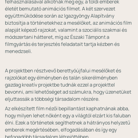
felhasználásával alkotnák meg egy, a toldi emberek
életét bemutató animációs filmet. A két szervezet
együttműködése során az Igazgyöngy Alapítvány
biztosítja a történetekhez a mesélőket, az animációs film
alapját képező rajzokat, valamint a szociális szakmai és
módszertani hátteret, míg az Északi Támpont a
filmgyártás és terjesztés feladatait tartja kézben és
menedzseli.
A projektben résztvevő berettyóújfalui mesélőket és
rajzolókat egy élményben és talán sikerélményben
gazdag kreatív projektbe tudnák ezzel a projekttel
bevonni, ami lehetőséget ad számukra, hogy üzenetüket
eljuttassák a többségi társadalom részére.
Az elkészített film nézői bepillantást kaphatnának abba,
hogy milyen lehet nőként egy a világtól elzárt kis faluban
élni. Ezek a történetek segíthetnek a hátrányos helyzetű
emberek megértésében, elfogadásában és így egy
befogadóbb társadalom létrejöttében.