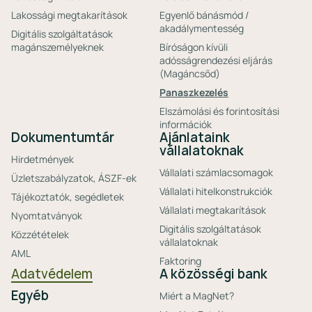
Lakossági megtakarítások
Egyenlő bánásmód /
akadálymentesség
Digitális szolgáltatások
magánszemélyeknek
Bíróságon kívüli
adósságrendezési eljárás
(Magáncsőd)
Panaszkezelés
Elszámolási és forintosítási
információk
Dokumentumtár
Ajánlataink
vállalatoknak
Hirdetmények
Vállalati számlacsomagok
Üzletszabályzatok, ÁSZF-ek
Vállalati hitelkonstrukciók
Tájékoztatók, segédletek
Vállalati megtakarítások
Nyomtatványok
Digitális szolgáltatások
Közzétételek
vállalatoknak
AML
Faktoring
Adatvédelem
A közösségi bank
Egyéb
Miért a MagNet?