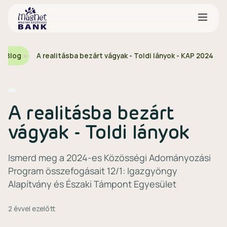
t Blog
A realitásba bezárt vágyak - Toldi lányok - KAP 2024
A realitásba bezárt
vágyak - Toldi lányok
Ismerd meg a 2024-es Közösségi Adományozási
Program összefogásait 12/1: Igazgyöngy
Alapítvány és Északi Támpont Egyesület
2 évvel ezelőtt