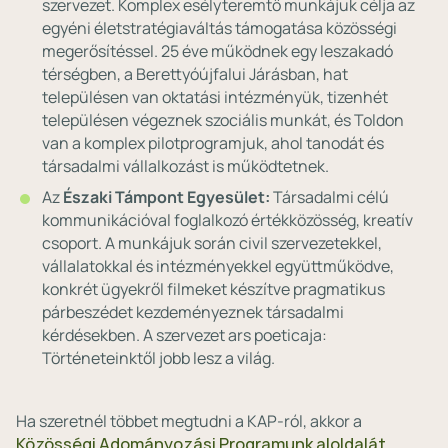
szervezet. Komplex esélyteremtő munkájuk célja az
egyéni életstratégiaváltás támogatása közösségi
megerősítéssel. 25 éve működnek egy leszakadó
térségben, a Berettyóújfalui Járásban, hat
településen van oktatási intézményük, tizenhét
településen végeznek szociális munkát, és Toldon
van a komplex pilotprogramjuk, ahol tanodát és
társadalmi vállalkozást is működtetnek.
Az
Északi Támpont Egyesület:
Társadalmi célú
kommunikációval foglalkozó értékközösség, kreatív
csoport. A munkájuk során civil szervezetekkel,
vállalatokkal és intézményekkel együttműködve,
konkrét ügyekről filmeket készítve pragmatikus
párbeszédet kezdeményeznek társadalmi
kérdésekben. A szervezet ars poeticaja:
Történeteinktől jobb lesz a világ.
Ha szeretnél többet megtudni a KAP-ról, akkor a
Közösségi Adományozási Programunk aloldalát