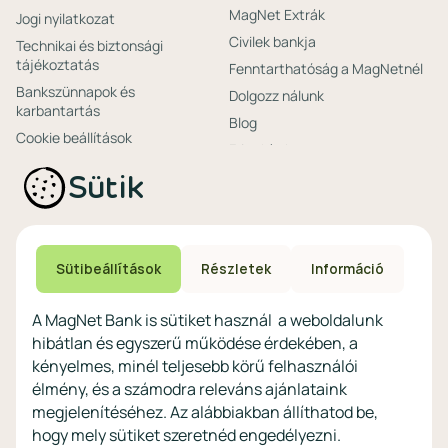
MagNet Extrák
Jogi nyilatkozat
Civilek bankja
Technikai és biztonsági
tájékoztatás
Fenntarthatóság a MagNetnél
Bankszünnapok és
Dolgozz nálunk
karbantartás
Blog
Cookie beállítások
Friss hírek
Ajánlataink non-
Biztonságos bankolás
Sütik
profitoknak
Technikai és biztonsági
Speciális non-profit
tájékoztatás
számlacsomagok
Biztonsági beállítások
Megtakarítások non-
eszközökön
Sütibeállítások
Részletek
Információ
profitoknak
Védekezés a kibercsalások ellen
Digitális szolgáltatások non-
A MagNet Bank is sütiket használ a weboldalunk
profitoknak
hibátlan és egyszerű működése érdekében, a
Vértezze fel magát a
kényelmes, minél teljesebb körű felhasználói
kibercsalásokkal
szemben!
élmény, és a számodra releváns ajánlataink
megjelenítéséhez. Az alábbiakban állíthatod be,
Látogasson el a KiberPajzs
hogy mely sütiket szeretnéd engedélyezni.
honlapra!