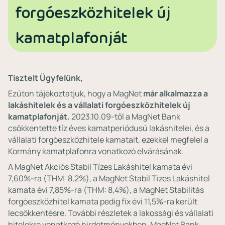
forgóeszközhitelek új
kamatplafonját
Tisztelt Ügyfelünk,
Ezúton tájékoztatjuk, hogy a MagNet
már alkalmazza a
lakáshitelek és a vállalati forgóeszközhitelek új
kamatplafonját.
2023.10.09-től a MagNet Bank
csökkentette tíz éves kamatperiódusú lakáshitelei, és a
vállalati forgóeszközhitele kamatait, ezekkel megfelel a
Kormány kamatplafonra vonatkozó elvárásának.
A MagNet Akciós Stabil Tízes Lakáshitel kamata évi
7,60%-ra (THM: 8,2%), a MagNet Stabil Tízes Lakáshitel
kamata évi 7,85%-ra (THM: 8,4%), a MagNet Stabilitás
forgóeszközhitel kamata pedig fix évi 11,5%-ra került
lecsökkentésre. További részletek a lakossági és vállalati
hitelekre vonatkozó hirdetményekben. MagNet Bank