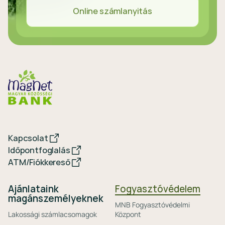
Online számlanyitás
Kapcsolat
Időpontfoglalás
ATM/Fiókkereső
Ajánlataink
Fogyasztóvédelem
magánszemélyeknek
MNB Fogyasztóvédelmi
Lakossági számlacsomagok
Központ