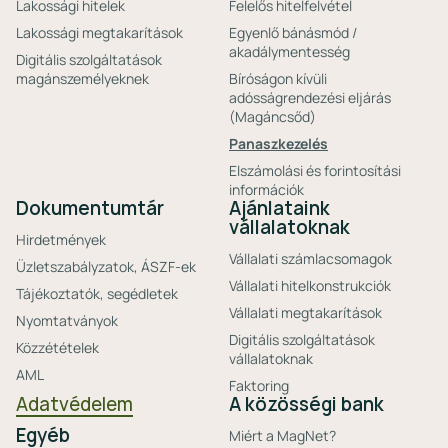
Lakossági hitelek
Felelős hitelfelvétel
Lakossági megtakarítások
Egyenlő bánásmód /
akadálymentesség
Digitális szolgáltatások
magánszemélyeknek
Bíróságon kívüli
adósságrendezési eljárás
(Magáncsőd)
Panaszkezelés
Elszámolási és forintosítási
információk
Dokumentumtár
Ajánlataink
vállalatoknak
Hirdetmények
Vállalati számlacsomagok
Üzletszabályzatok, ÁSZF-ek
Vállalati hitelkonstrukciók
Tájékoztatók, segédletek
Vállalati megtakarítások
Nyomtatványok
Digitális szolgáltatások
Közzétételek
vállalatoknak
AML
Faktoring
Adatvédelem
A közösségi bank
Egyéb
Miért a MagNet?