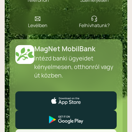
Telefonon
Személyesen
Levélben
Felhívhatunk?
MagNet MobilBank
Intézd banki ügyeidet
kényelmesen, otthonról vagy
út közben.