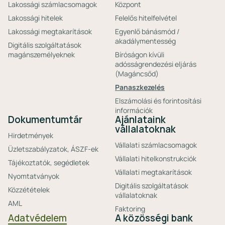
Lakossági számlacsomagok
Központ
Lakossági hitelek
Felelős hitelfelvétel
Lakossági megtakarítások
Egyenlő bánásmód /
akadálymentesség
Digitális szolgáltatások
magánszemélyeknek
Bíróságon kívüli
adósságrendezési eljárás
(Magáncsőd)
Panaszkezelés
Elszámolási és forintosítási
információk
Dokumentumtár
Ajánlataink
vállalatoknak
Hirdetmények
Vállalati számlacsomagok
Üzletszabályzatok, ÁSZF-ek
Vállalati hitelkonstrukciók
Tájékoztatók, segédletek
Vállalati megtakarítások
Nyomtatványok
Digitális szolgáltatások
Közzétételek
vállalatoknak
AML
Faktoring
Adatvédelem
A közösségi bank