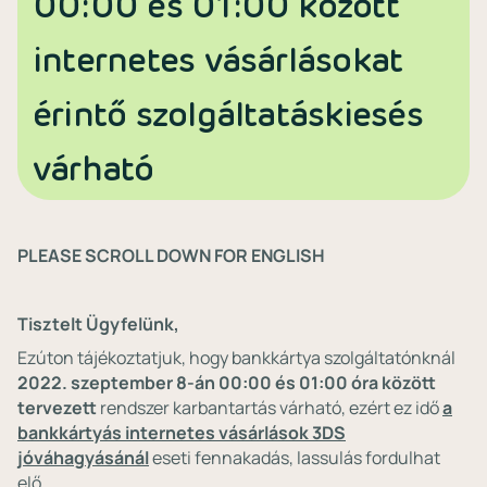
00:00 és 01:00 között
internetes vásárlásokat
érintő szolgáltatáskiesés
várható
PLEASE SCROLL DOWN FOR ENGLISH
Tisztelt Ügyfelünk,
Ezúton tájékoztatjuk, hogy bankkártya szolgáltatónknál
2022. szeptember 8-án 00:00 és 01:00 óra között
tervezett
rendszer karbantartás várható, ezért ez idő
a
bankkártyás internetes vásárlások 3DS
jóváhagyásánál
eseti fennakadás, lassulás fordulhat
elő.