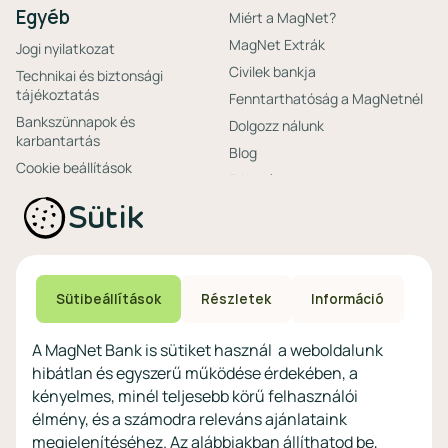
Egyéb
Miért a MagNet?
MagNet Extrák
Jogi nyilatkozat
Civilek bankja
Technikai és biztonsági
tájékoztatás
Fenntarthatóság a MagNetnél
Bankszünnapok és
Dolgozz nálunk
karbantartás
Blog
Cookie beállítások
Friss hírek
Ajánlataink non-
Biztonságos bankolás
Sütik
profitoknak
Technikai és biztonsági
Speciális non-profit
tájékoztatás
számlacsomagok
Biztonsági beállítások
Megtakarítások non-
eszközökön
Sütibeállítások
Részletek
Információ
profitoknak
Védekezés a kibercsalások ellen
Digitális szolgáltatások non-
A MagNet Bank is sütiket használ a weboldalunk
profitoknak
hibátlan és egyszerű működése érdekében, a
Vértezze fel magát a
kényelmes, minél teljesebb körű felhasználói
kibercsalásokkal
szemben!
élmény, és a számodra releváns ajánlataink
megjelenítéséhez. Az alábbiakban állíthatod be,
Látogasson el a KiberPajzs