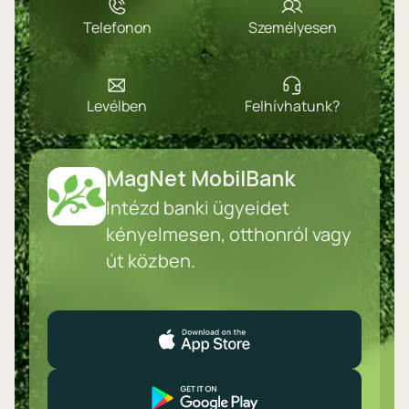
Telefonon
Személyesen
Levélben
Felhívhatunk?
MagNet MobilBank
Intézd banki ügyeidet
kényelmesen, otthonról vagy
út közben.