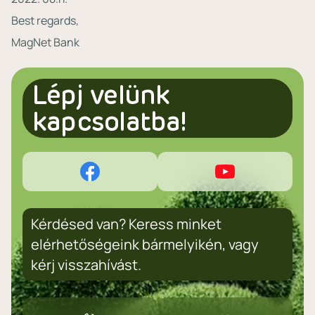
Best regards,
MagNet Bank
Lépj velünk
kapcsolatba!
Kérdésed van? Keress minket
elérhetőségeink bármelyikén, vagy
kérj visszahívást.