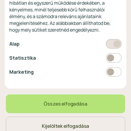
hibátlan és egyszerű működése érdekében, a
Vértezze fel magát a
kényelmes, minél teljesebb körű felhasználói
kibercsalásokkal
szemben!
élmény, és a számodra releváns ajánlataink
megjelenítéséhez. Az alábbiakban állíthatod be,
Látogasson el a KiberPajzs
hogy mely sütiket szeretnéd engedélyezni.
honlapra!
Kötelező
Alap
Statisztikai
Statisztika
Pénznem
EUR
Marketing
Marketing
választó
EUR
363 HUF
0,88%
Összes elfogadása
Magyar
Nyelvválasztó
Kijelöltek elfogadása