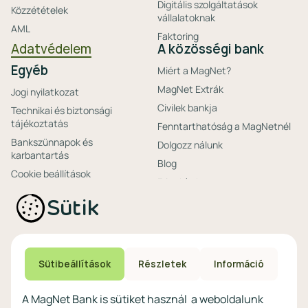
Digitális szolgáltatások
Közzétételek
vállalatoknak
AML
Faktoring
Adatvédelem
A közösségi bank
Egyéb
Miért a MagNet?
MagNet Extrák
Jogi nyilatkozat
Civilek bankja
Technikai és biztonsági
tájékoztatás
Fenntarthatóság a MagNetnél
Bankszünnapok és
Dolgozz nálunk
karbantartás
Blog
Cookie beállítások
Friss hírek
Ajánlataink non-
Biztonságos bankolás
Sütik
profitoknak
Technikai és biztonsági
Speciális non-profit
tájékoztatás
számlacsomagok
Biztonsági beállítások
Megtakarítások non-
eszközökön
Sütibeállítások
Részletek
Információ
profitoknak
Védekezés a kibercsalások ellen
Digitális szolgáltatások non-
A MagNet Bank is sütiket használ a weboldalunk
profitoknak