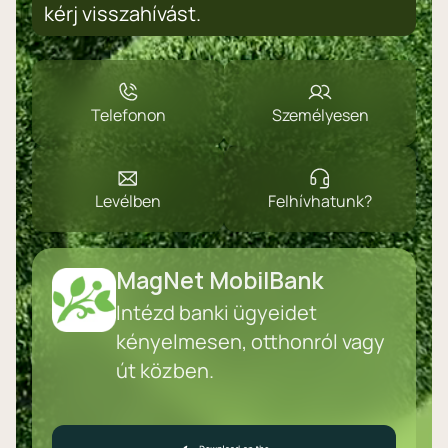
kérj visszahívást.
Telefonon
Személyesen
Levélben
Felhívhatunk?
MagNet MobilBank
Intézd banki ügyeidet
kényelmesen, otthonról vagy
út közben.