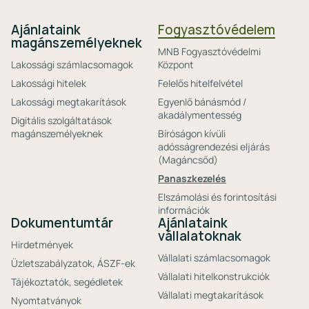
Ajánlataink
Fogyasztóvédelem
magánszemélyeknek
MNB Fogyasztóvédelmi
Lakossági számlacsomagok
Központ
Lakossági hitelek
Felelős hitelfelvétel
Lakossági megtakarítások
Egyenlő bánásmód /
akadálymentesség
Digitális szolgáltatások
magánszemélyeknek
Bíróságon kívüli
adósságrendezési eljárás
(Magáncsőd)
Panaszkezelés
Elszámolási és forintosítási
információk
Dokumentumtár
Ajánlataink
vállalatoknak
Hirdetmények
Vállalati számlacsomagok
Üzletszabályzatok, ÁSZF-ek
Vállalati hitelkonstrukciók
Tájékoztatók, segédletek
Vállalati megtakarítások
Nyomtatványok