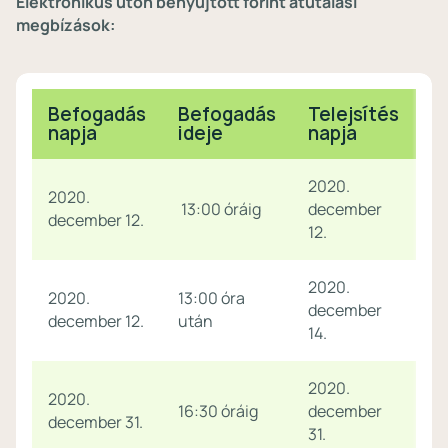
Elektronikus úton benyújtott forint átutalási
megbízások:
Befogadás
Befogadás
Telejsítés
napja
ideje
napja
2020.
2020.
13:00 óráig
december
december 12.
12.
2020.
2020.
13:00 óra
december
december 12.
után
14.
2020.
2020.
16:30 óráig
december
december 31.
31.