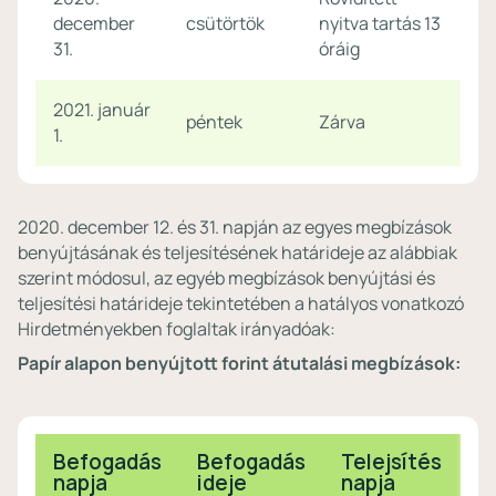
december
csütörtök
nyitva tartás 13
31.
óráig
2021. január
péntek
Zárva
1.
2020. december 12. és 31. napján az egyes megbízások
benyújtásának és teljesítésének határideje az alábbiak
szerint módosul, az egyéb megbízások benyújtási és
teljesítési határideje tekintetében a hatályos vonatkozó
Hirdetményekben foglaltak irányadóak:
Papír alapon benyújtott forint átutalási megbízások:
Befogadás
Befogadás
Telejsítés
napja
ideje
napja