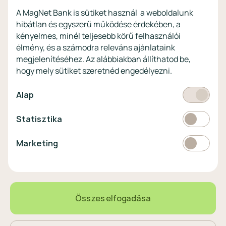
Digitális szolgáltatások non-
A MagNet Bank is sütiket használ a weboldalunk
profitoknak
hibátlan és egyszerű működése érdekében, a
Vértezze fel magát a
kényelmes, minél teljesebb körű felhasználói
kibercsalásokkal
szemben!
élmény, és a számodra releváns ajánlataink
megjelenítéséhez. Az alábbiakban állíthatod be,
Látogasson el a KiberPajzs
hogy mely sütiket szeretnéd engedélyezni.
honlapra!
Kötelező
Alap
Statisztikai
Statisztika
Pénznem
EUR
Marketing
Marketing
választó
EUR
360,1 HUF
1,06%
Összes elfogadása
Magyar