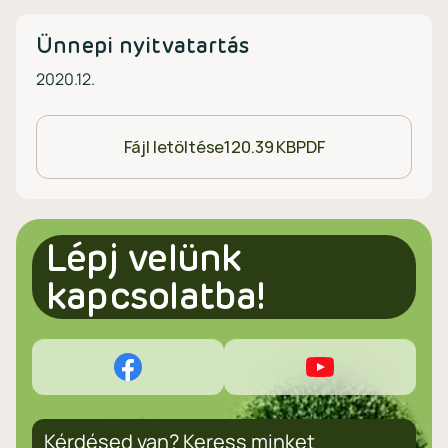
Ünnepi nyitvatartás
2020.12.
Fájl letöltése
120.39 KB
PDF
Lépj velünk
kapcsolatba!
Kérdésed van? Keress minket