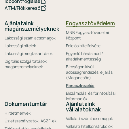
Időpontfoglalás
ATM/Fiókkereső
Ajánlataink
Fogyasztóvédelem
magánszemélyeknek
MNB Fogyasztóvédelmi
Lakossági számlacsomagok
Központ
Lakossági hitelek
Felelős hitelfelvétel
Lakossági megtakarítások
Egyenlő bánásmód /
akadálymentesség
Digitális szolgáltatások
magánszemélyeknek
Bíróságon kívüli
adósságrendezési eljárás
(Magáncsőd)
Panaszkezelés
Elszámolási és forintosítási
információk
Dokumentumtár
Ajánlataink
vállalatoknak
Hirdetmények
Vállalati számlacsomagok
Üzletszabályzatok, ÁSZF-ek
Vállalati hitelkonstrukciók
Tájékoztatók, segédletek