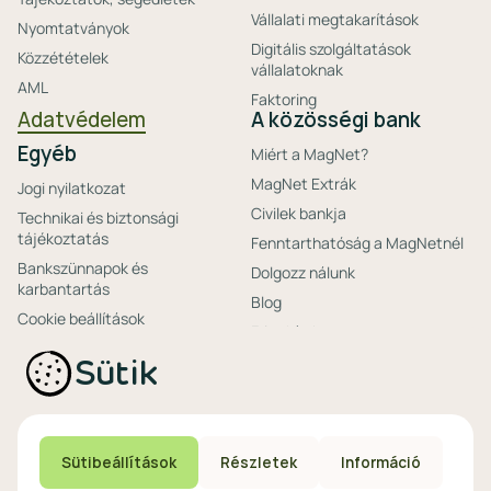
Vállalati megtakarítások
Nyomtatványok
Digitális szolgáltatások
Közzétételek
vállalatoknak
AML
Faktoring
Adatvédelem
A közösségi bank
Egyéb
Miért a MagNet?
MagNet Extrák
Jogi nyilatkozat
Civilek bankja
Technikai és biztonsági
tájékoztatás
Fenntarthatóság a MagNetnél
Bankszünnapok és
Dolgozz nálunk
karbantartás
Blog
Cookie beállítások
Friss hírek
Ajánlataink non-
Biztonságos bankolás
Sütik
profitoknak
Technikai és biztonsági
Speciális non-profit
tájékoztatás
számlacsomagok
Biztonsági beállítások
Megtakarítások non-
eszközökön
Sütibeállítások
Részletek
Információ
profitoknak
Védekezés a kibercsalások ellen