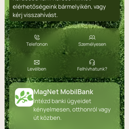
elérhetőségeink bármelyikén, vagy
kérj visszahívást.
Telefonon
Személyesen
Levélben
Felhívhatunk?
MagNet MobilBank
Intézd banki ügyeidet
kényelmesen, otthonról vagy
út közben.