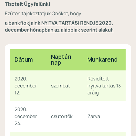
Tisztelt Ügyfelünk!
Ezúton tájékoztatjuk Önöket, hogy
a bankfiókjaink NYITVA TARTÁSI RENDJE 2020.
december hónapban az alábbiak szerint alakul:
Naptári
Dátum
Munkarend
nap
2020.
Rövidített
december
szombat
nyitva tartás 13
12.
óráig
2020.
december
csütörtök
Zárva
24.