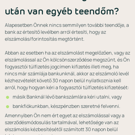
után van egyéb teendőm?
Alapesetben Önnek nincs semmilyen további teendője, a
bank az értesítő levélben arról értesíti, hogy az
elszámolás/forintosítás megtörtént.
Abban az esetben ha az elszámolást megelőzően, vagy az
elszámolással az Ön kölcsönszerződése megszűnt, és Ön
fogyasztói túlfizetés jogcímen kifizetés illeti meg, ha
nincs már számlája bankunknál, akkor az elszámoló levél
kézhezvételét követő 30 napon belül nyilatkoznia kell
arról, hogy hogyan kéri a fogyasztói túlfizetés kifizetését:
másik Banknál lévő bankszámlára kéri utalni, vagy
bankfiókunkban, készpénzben szeretné felvenni.
Amennyiben Ön nem ért egyet az elszámolással vagy a
szerződésmódosulás tartalmával, lehetősége van az
elszámolás kézbesítésétől számított 30 napon belül