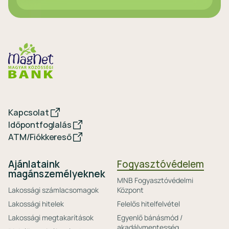
Kapcsolat
Időpontfoglalás
ATM/Fiókkereső
Ajánlataink
Fogyasztóvédelem
magánszemélyeknek
MNB Fogyasztóvédelmi
Lakossági számlacsomagok
Központ
Lakossági hitelek
Felelős hitelfelvétel
Lakossági megtakarítások
Egyenlő bánásmód /
akadálymentesség