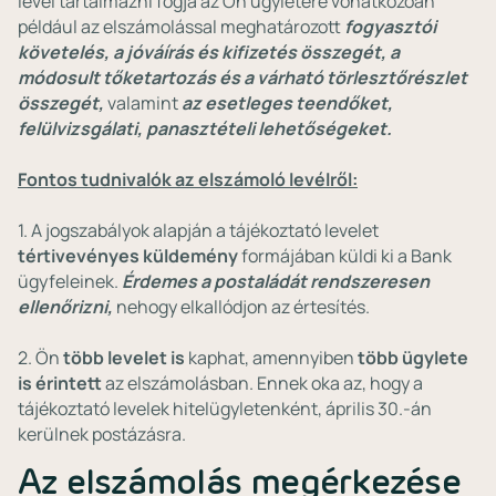
levél tartalmazni fogja az Ön ügyletére vonatkozóan
például az elszámolással meghatározott
fogyasztói
követelés, a jóváírás és kifizetés összegét, a
módosult tőketartozás és a várható törlesztőrészlet
összegét,
valamint
az esetleges teendőket,
felülvizsgálati, panasztételi lehetőségeket.
Fontos tudnivalók az elszámoló levélről:
1. A jogszabályok alapján a tájékoztató levelet
tértivevényes küldemény
formájában küldi ki a Bank
ügyfeleinek.
Érdemes a postaládát rendszeresen
ellenőrizni,
nehogy elkallódjon az értesítés.
2. Ön
több levelet is
kaphat, amennyiben
több ügylete
is érintett
az elszámolásban. Ennek oka az, hogy a
tájékoztató levelek hitelügyletenként, április 30.-án
kerülnek postázásra.
Az elszámolás megérkezése