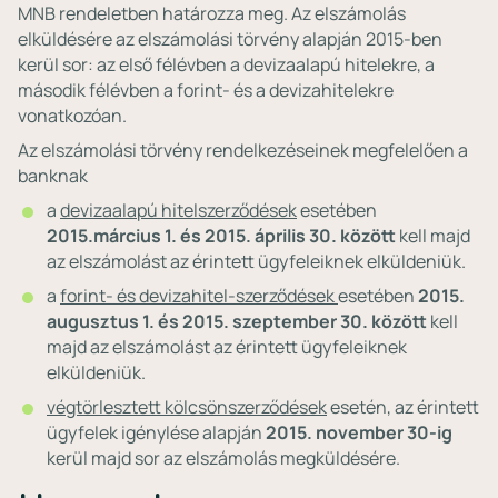
MNB rendeletben határozza meg. Az elszámolás
elküldésére az elszámolási törvény alapján 2015-ben
kerül sor: az első félévben a devizaalapú hitelekre, a
második félévben a forint- és a devizahitelekre
vonatkozóan.
Az elszámolási törvény rendelkezéseinek megfelelően a
banknak
a
devizaalapú hitelszerződések
esetében
2015.március 1. és 2015. április 30. között
kell majd
az elszámolást az érintett ügyfeleiknek elküldeniük.
a
forint- és devizahitel-szerződések⁣⁣
esetében
2015.
augusztus 1. és 2015. szeptember 30. között
kell
majd az elszámolást az érintett ügyfeleiknek
elküldeniük.
végtörlesztett kölcsönszerződések
esetén, az érintett
ügyfelek igénylése alapján
2015. november 30-ig
kerül majd sor az elszámolás megküldésére.