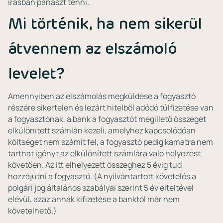
írásban panaszt tenni.
Mi történik, ha nem sikerül
átvennem az elszámoló
levelet?
Amennyiben az elszámolás megküldése a fogyasztó
részére sikertelen és lezárt hitelből adódó túlfizetése van
a fogyasztónak, a bank a fogyasztót megillető összeget
elkülönített számlán kezeli, amelyhez kapcsolódóan
költséget nem számít fel, a fogyasztó pedig kamatra nem
tarthat igényt az elkülönített számlára való helyezést
követően. Az itt elhelyezett összeghez 5 évig tud
hozzájutni a fogyasztó. (A nyilvántartott követelés a
polgári jog általános szabályai szerint 5 év elteltével
elévül, azaz annak kifizetése a banktól már nem
követelhető.)