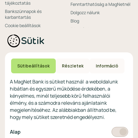
tájékoztatás
Fenntarthatóság a MagNetnél
Bankszünnapok és
Dolgozz nálunk
karbantartás
Blog
Cookie beállítások
Friss hírek
Ajánlataink non-
Biztonságos bankolás
Sütik
profitoknak
Technikai és biztonsági
Speciális non-profit
tájékoztatás
számlacsomagok
Biztonsági beállítások
Megtakarítások non-
eszközökön
Sütibeállítások
Részletek
Információ
profitoknak
Védekezés a kibercsalások ellen
Digitális szolgáltatások non-
A MagNet Bank is sütiket használ a weboldalunk
profitoknak
hibátlan és egyszerű működése érdekében, a
Vértezze fel magát a
kényelmes, minél teljesebb körű felhasználói
kibercsalásokkal
szemben!
élmény, és a számodra releváns ajánlataink
megjelenítéséhez. Az alábbiakban állíthatod be,
Látogasson el a KiberPajzs
hogy mely sütiket szeretnéd engedélyezni.
honlapra!
Kötelező
Alap