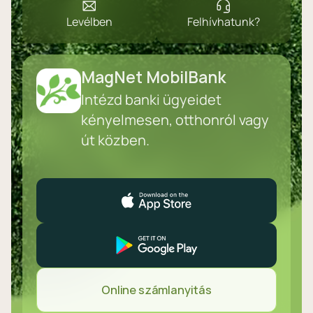
Levélben
Felhívhatunk?
MagNet MobilBank
Intézd banki ügyeidet
kényelmesen, otthonról vagy
út közben.
Online számlanyitás