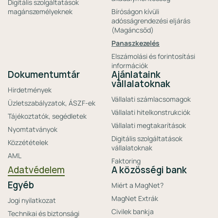
Digitális szolgáltatások
magánszemélyeknek
Bíróságon kívüli
adósságrendezési eljárás
(Magáncsőd)
Panaszkezelés
Elszámolási és forintosítási
információk
Dokumentumtár
Ajánlataink
vállalatoknak
Hirdetmények
Vállalati számlacsomagok
Üzletszabályzatok, ÁSZF-ek
Vállalati hitelkonstrukciók
Tájékoztatók, segédletek
Vállalati megtakarítások
Nyomtatványok
Digitális szolgáltatások
Közzétételek
vállalatoknak
AML
Faktoring
Adatvédelem
A közösségi bank
Egyéb
Miért a MagNet?
MagNet Extrák
Jogi nyilatkozat
Civilek bankja
Technikai és biztonsági