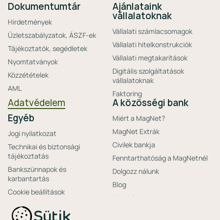
Dokumentumtár
Ajánlataink
vállalatoknak
Hirdetmények
Vállalati számlacsomagok
Üzletszabályzatok, ÁSZF-ek
Vállalati hitelkonstrukciók
Tájékoztatók, segédletek
Vállalati megtakarítások
Nyomtatványok
Digitális szolgáltatások
Közzétételek
vállalatoknak
AML
Faktoring
Adatvédelem
A közösségi bank
Egyéb
Miért a MagNet?
MagNet Extrák
Jogi nyilatkozat
Civilek bankja
Technikai és biztonsági
tájékoztatás
Fenntarthatóság a MagNetnél
Bankszünnapok és
Dolgozz nálunk
karbantartás
Blog
Cookie beállítások
Friss hírek
Ajánlataink non-
Biztonságos bankolás
Sütik
profitoknak