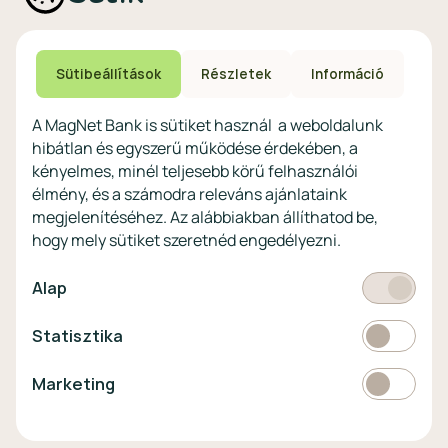
Technikai és biztonsági
Speciális non-profit
tájékoztatás
számlacsomagok
Biztonsági beállítások
Megtakarítások non-
eszközökön
Sütibeállítások
Részletek
Információ
profitoknak
Védekezés a kibercsalások ellen
Digitális szolgáltatások non-
A MagNet Bank is sütiket használ a weboldalunk
profitoknak
hibátlan és egyszerű működése érdekében, a
Vértezze fel magát a
kényelmes, minél teljesebb körű felhasználói
kibercsalásokkal
szemben!
élmény, és a számodra releváns ajánlataink
megjelenítéséhez. Az alábbiakban állíthatod be,
Látogasson el a KiberPajzs
hogy mely sütiket szeretnéd engedélyezni.
honlapra!
Kötelező
Alap
Statisztikai
Statisztika
Pénznem
EUR
Marketing
Marketing
választó