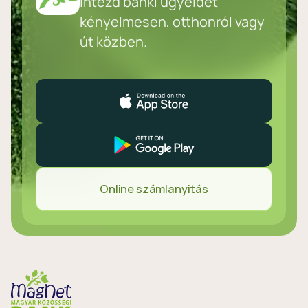
Intézd banki ügyeidet
kényelmesen, otthonról vagy
út közben.
Online számlanyitás