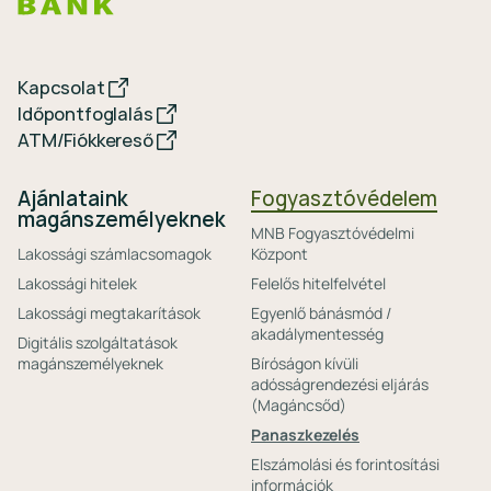
Kapcsolat
Időpontfoglalás
ATM/Fiókkereső
Ajánlataink
Fogyasztóvédelem
magánszemélyeknek
MNB Fogyasztóvédelmi
Lakossági számlacsomagok
Központ
Lakossági hitelek
Felelős hitelfelvétel
Lakossági megtakarítások
Egyenlő bánásmód /
akadálymentesség
Digitális szolgáltatások
magánszemélyeknek
Bíróságon kívüli
adósságrendezési eljárás
(Magáncsőd)
Panaszkezelés
Elszámolási és forintosítási
információk