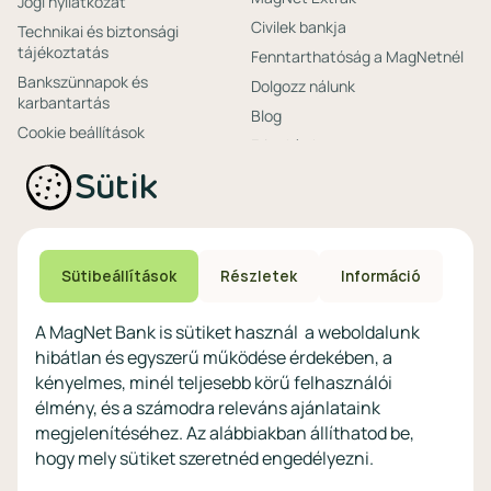
Jogi nyilatkozat
Civilek bankja
Technikai és biztonsági
tájékoztatás
Fenntarthatóság a MagNetnél
Bankszünnapok és
Dolgozz nálunk
karbantartás
Blog
Cookie beállítások
Friss hírek
Ajánlataink non-
Biztonságos bankolás
Sütik
profitoknak
Technikai és biztonsági
Speciális non-profit
tájékoztatás
számlacsomagok
Biztonsági beállítások
Megtakarítások non-
eszközökön
Sütibeállítások
Részletek
Információ
profitoknak
Védekezés a kibercsalások ellen
Digitális szolgáltatások non-
A MagNet Bank is sütiket használ a weboldalunk
profitoknak
hibátlan és egyszerű működése érdekében, a
Vértezze fel magát a
kényelmes, minél teljesebb körű felhasználói
kibercsalásokkal
szemben!
élmény, és a számodra releváns ajánlataink
megjelenítéséhez. Az alábbiakban állíthatod be,
Látogasson el a KiberPajzs
hogy mely sütiket szeretnéd engedélyezni.
honlapra!