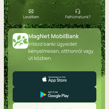
Levélben
Felhívhatunk?
MagNet MobilBank
Intézd banki ügyeidet
kényelmesen, otthonról vagy
út közben.