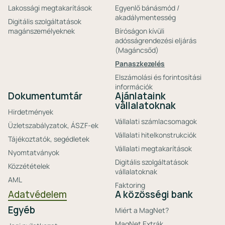
Lakossági megtakarítások
Egyenlő bánásmód /
akadálymentesség
Digitális szolgáltatások
magánszemélyeknek
Bíróságon kívüli
adósságrendezési eljárás
(Magáncsőd)
Panaszkezelés
Elszámolási és forintosítási
információk
Dokumentumtár
Ajánlataink
vállalatoknak
Hirdetmények
Vállalati számlacsomagok
Üzletszabályzatok, ÁSZF-ek
Vállalati hitelkonstrukciók
Tájékoztatók, segédletek
Vállalati megtakarítások
Nyomtatványok
Digitális szolgáltatások
Közzétételek
vállalatoknak
AML
Faktoring
Adatvédelem
A közösségi bank
Egyéb
Miért a MagNet?
MagNet Extrák