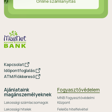
Online számlanyitás
Kapcsolat
Időpontfoglalás
ATM/Fiókkereső
Ajánlataink
Fogyasztóvédelem
magánszemélyeknek
MNB Fogyasztóvédelmi
Lakossági számlacsomagok
Központ
Lakossági hitelek
Felelős hitelfelvétel