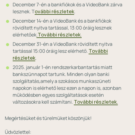
December 7-én a bankfiókok és a VideoBank zárva
lesznek. T
ovábbi részletek
.
December 14-én a VideoBank és a bankfiókok
rövidített nyitva tartással, 13:00 óráig lesznek
elérhetőek
.További részletek.
December 31-én a VideoBank rövidített nyitva
tartással 15:00 óráig lesz elérhető.
További
részletek
.
2025. január 1-én rendszerkarbantartás miatt
bankszünnapot tartunk. Minden olyan banki
szolgáltatás,amely a szokásos munkaszüneti
napokon is elérhető lesz ezen a napon is, azonban
működésben egyes szolgáltatások esetén
változásokra kell számítani.
További részletek.
Megértésüket és türelmüket köszönjük!
Üdvözlettel: