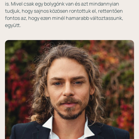
is. Mivel csak egy bolygónk van és azt mindannyian
tudjuk, hogy sajnos közösen rontottuk el, rettentően
fontos az, hogy ezen minél hamarabb változtassunk,
együtt.