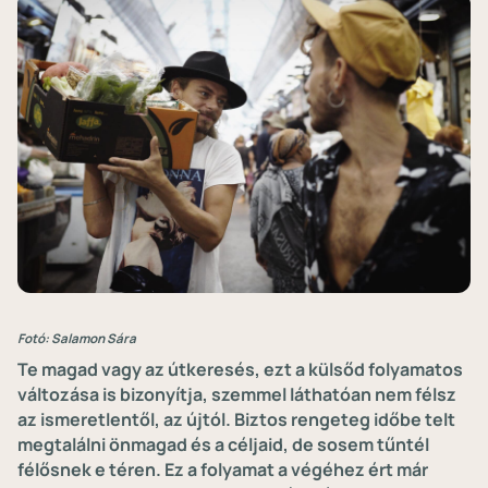
Fotó: Salamon Sára
Te magad vagy az útkeresés, ezt a külsőd folyamatos
változása is bizonyítja, szemmel láthatóan nem félsz
az ismeretlentől, az újtól. Biztos rengeteg időbe telt
megtalálni önmagad és a céljaid, de sosem tűntél
félősnek e téren. Ez a folyamat a végéhez ért már