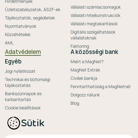
Hirdetmények
Vállalati számlacsomagok
Üzletszabályzatok, ÁSZF-ek
Vállalati hitelkonstrukciók
Tájékoztatók, segédletek
Vállalati megtakarítások
Nyomtatványok
Digitális szolgáltatások
Közzétételek
vállalatoknak
AML
Faktoring
Adatvédelem
A közösségi bank
Egyéb
Miért a MagNet?
MagNet Extrák
Jogi nyilatkozat
Civilek bankja
Technikai és biztonsági
tájékoztatás
Fenntarthatóság a MagNetnél
Bankszünnapok és
Dolgozz nálunk
karbantartás
Blog
Cookie beállítások
Friss hírek
Ajánlataink non-
Biztonságos bankolás
Sütik
profitoknak
Technikai és biztonsági
Speciális non-profit
tájékoztatás