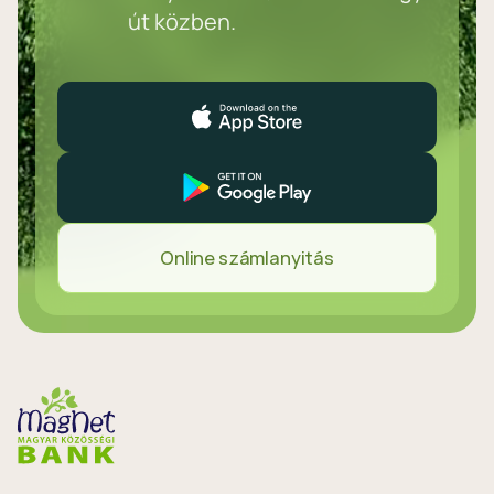
út közben.
Online számlanyitás