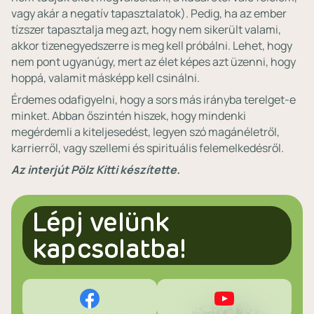
vagy akár a negatív tapasztalatok). Pedig, ha az ember
tízszer tapasztalja meg azt, hogy nem sikerült valami,
akkor tizenegyedszerre is meg kell próbálni. Lehet, hogy
nem pont ugyanúgy, mert az élet képes azt üzenni, hogy
hoppá, valamit másképp kell csinálni.
Érdemes odafigyelni, hogy a sors más irányba terelget-e
minket. Abban őszintén hiszek, hogy mindenki
megérdemli a kiteljesedést, legyen szó magánéletről,
karrierről, vagy szellemi és spirituális felemelkedésről.
Az interjút Pölz Kitti készítette.
Lépj velünk
kapcsolatba!