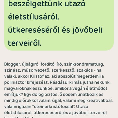
beszélgettünk utazó
életstílusáról,
útkereséséről és jövőbeli
terveiről.
Blogger, újságíró, fordító, író, szinkrondramaturg,
színész, műsorvezető, szerkesztő, szakács - ha
valaki, akkor Kristóf az, aki abszolút megérdemli a
polihisztor kifejezést. Ráadásul ki más jutna nekünk,
magyaroknak eszünkbe, amikor a vegán életmódot
említjük? Egy dolog biztos: ő sosem unatkozik és
mindig előrukkol valami újjal, valami még kreatívabbal,
valami igazán “steinerkristófossal”. Utazó
életstílusáról, útkereséséről és a jövőbeli terveiről