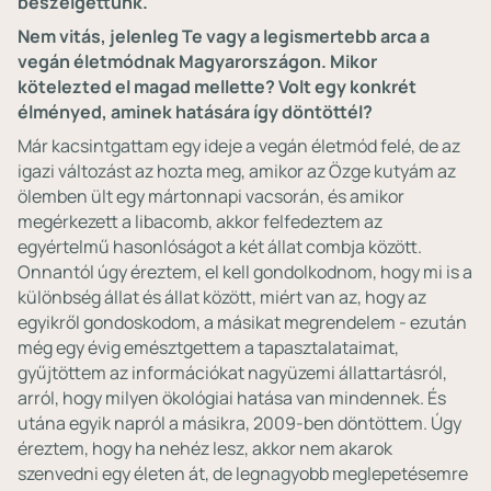
beszélgettünk.
Nem vitás, jelenleg Te vagy a legismertebb arca a
vegán életmódnak Magyarországon. Mikor
kötelezted el magad mellette? Volt egy konkrét
élményed, aminek hatására így döntöttél?
Már kacsintgattam egy ideje a vegán életmód felé, de az
igazi változást az hozta meg, amikor az Özge kutyám az
ölemben ült egy mártonnapi vacsorán, és amikor
megérkezett a libacomb, akkor felfedeztem az
egyértelmű hasonlóságot a két állat combja között.
Onnantól úgy éreztem, el kell gondolkodnom, hogy mi is a
különbség állat és állat között, miért van az, hogy az
egyikről gondoskodom, a másikat megrendelem - ezután
még egy évig emésztgettem a tapasztalataimat,
gyűjtöttem az információkat nagyüzemi állattartásról,
arról, hogy milyen ökológiai hatása van mindennek. És
utána egyik napról a másikra, 2009-ben döntöttem. Úgy
éreztem, hogy ha nehéz lesz, akkor nem akarok
szenvedni egy életen át, de legnagyobb meglepetésemre