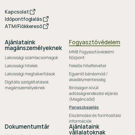
Kapcsolat
Időpontfoglalás
ATM/Fiókkereső
Ajánlataink
Fogyasztóvédelem
magánszemélyeknek
MNB Fogyasztóvédelmi
Lakossági számlacsomagok
Központ
Lakossági hitelek
Felelős hitelfelvétel
Lakossági megtakarítások
Egyenlő bánásmód /
akadálymentesség
Digitális szolgáltatások
magánszemélyeknek
Bíróságon kívüli
adósságrendezési eljárás
(Magáncsőd)
Panaszkezelés
Elszámolási és forintosítási
információk
Dokumentumtár
Ajánlataink
vállalatoknak