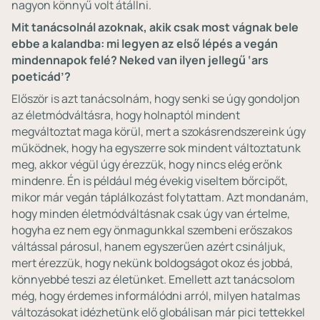
nagyon könnyű volt átállni.
Mit tanácsolnál azoknak, akik csak most vágnak bele
ebbe a kalandba: mi legyen az első lépés a vegán
mindennapok felé? Neked van ilyen jellegű ‘ars
poeticád’?
Először is azt tanácsolnám, hogy senki se úgy gondoljon
az életmódváltásra, hogy holnaptól mindent
megváltoztat maga körül, mert a szokásrendszereink úgy
működnek, hogy ha egyszerre sok mindent változtatunk
meg, akkor végül úgy érezzük, hogy nincs elég erőnk
mindenre. Én is például még évekig viseltem bőrcipőt,
mikor már vegán táplálkozást folytattam. Azt mondanám,
hogy minden életmódváltásnak csak úgy van értelme,
hogyha ez nem egy önmagunkkal szembeni erőszakos
váltással párosul, hanem egyszerűen azért csináljuk,
mert érezzük, hogy nekünk boldogságot okoz és jobbá,
könnyebbé teszi az életünket. Emellett azt tanácsolom
még, hogy érdemes informálódni arról, milyen hatalmas
változásokat idézhetünk elő globálisan már pici tettekkel