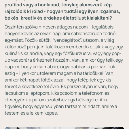
profilod vagy a honlapod, tényleg álomszerű kép
rajzolódik ki rólad - hogyan tudtál egy ilyen izgalmas,
békés, kreatív és érdekes életstílust kialakítani?
Őszintén szólva nincsen átlagos napom – legalábbis
nagyon kevés az olyan nap, ami sablonszerűen fedné
egymást. Főzök-sütök, “vendéglátok”, utazom, a világ
különböző pontjain találkozom emberekkel, akik vagy egy
kulináris kalandra, vagy egy főzőkurzusra, vagy egy pop-
up vacsorára érkeznek hozzám. Van, amikor úgy telik egy
napom, hogy pizsamában, ugyanabban a pózban írok
estig – ilyenkor utolérem magam a határidőkkel. Van,
amikor két napot töltök azzal, hogy felépítek egy kis
tervet a következő fél évre. És persze olyan is van, hogy
lecsukom a laptopom, kikapcsolom a telefonom és
elmegyünk a párom szüleihez egy hétvégére. Arra
figyelek, hogy egyensúlyban tartsam mindazt, amire a
testem és a lelkem képes.