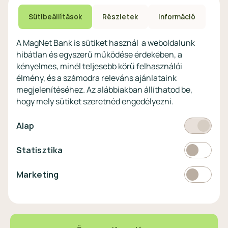
számlacsomagok
Biztonsági beállítások
Megtakarítások non-
eszközökön
Sütibeállítások
Részletek
Információ
profitoknak
Védekezés a kibercsalások ellen
Digitális szolgáltatások non-
A MagNet Bank is sütiket használ a weboldalunk
profitoknak
hibátlan és egyszerű működése érdekében, a
Vértezze fel magát a
kényelmes, minél teljesebb körű felhasználói
kibercsalásokkal
szemben!
élmény, és a számodra releváns ajánlataink
megjelenítéséhez. Az alábbiakban állíthatod be,
Látogasson el a KiberPajzs
hogy mely sütiket szeretnéd engedélyezni.
honlapra!
Kötelező
Alap
Statisztikai
Statisztika
Pénznem
EUR
Marketing
Marketing
választó
EUR
363 HUF
0,00%