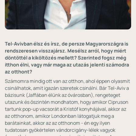
Tel-Avivban élsz és írsz, de persze Magyarországra is
rendszeresen visszajársz. Mesélsz arról, hogy miért
döntöttél a kiköltözés mellett? Szerinted fogsz még
itthon élni, vagy már maga az utazás jelenti számodra
az otthont?
Számomra mindig ott van az otthon, ahol éppen olyasmit
csinálhatok, amit igazán szeretek csinálni. Bár Tel-Aviv a
bázisunk (Jaffában élünk az óvárosban), rengeteget
utazunk és őszintén mondhatom, hogy amikor Cipruson
tartunk pop-up vacsorát a Kristóf konyhájával, akkor az
az otthonom, amikor Londonban látogatjuk meg a
barátainkat, akkor az az otthonom - én egy ilyen
tudatosan gyökértelen vándorcigány-lélek vagyok