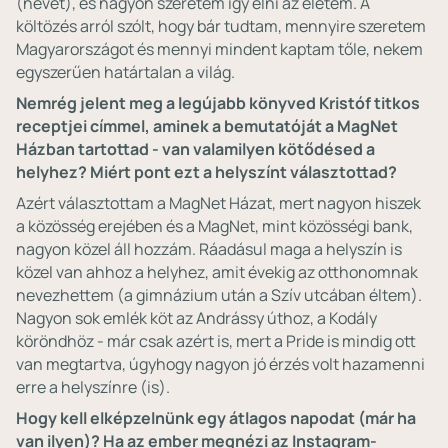
(nevet), és nagyon szeretem így élni az életem. A
költözés arról szólt, hogy bár tudtam, mennyire szeretem
Magyarországot és mennyi mindent kaptam tőle, nekem
egyszerűen határtalan a világ.
Nemrég jelent meg a legújabb könyved Kristóf titkos
receptjei címmel, aminek a bemutatóját a MagNet
Házban tartottad - van valamilyen kötődésed a
helyhez? Miért pont ezt a helyszínt választottad?
Azért választottam a MagNet Házat, mert nagyon hiszek
a közösség erejében és a MagNet, mint közösségi bank,
nagyon közel áll hozzám. Ráadásul maga a helyszín is
közel van ahhoz a helyhez, amit évekig az otthonomnak
nevezhettem (a gimnázium után a Szív utcában éltem).
Nagyon sok emlék köt az Andrássy úthoz, a Kodály
köröndhöz - már csak azért is, mert a Pride is mindig ott
van megtartva, úgyhogy nagyon jó érzés volt hazamenni
erre a helyszínre (is).
Hogy kell elképzelnünk egy átlagos napodat (már ha
van ilyen)? Ha az ember megnézi az Instagram-