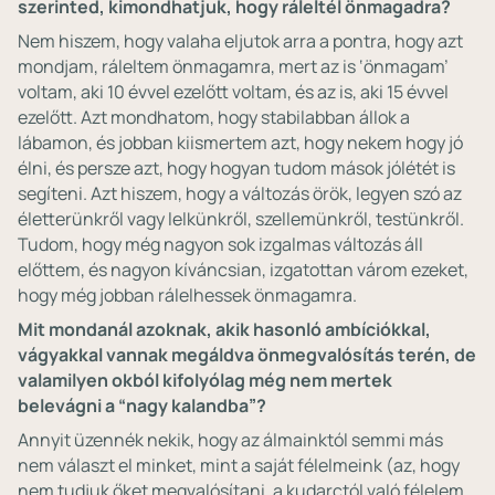
szerinted, kimondhatjuk, hogy ráleltél önmagadra?
Nem hiszem, hogy valaha eljutok arra a pontra, hogy azt
mondjam, ráleltem önmagamra, mert az is ‘önmagam’
voltam, aki 10 évvel ezelőtt voltam, és az is, aki 15 évvel
ezelőtt. Azt mondhatom, hogy stabilabban állok a
lábamon, és jobban kiismertem azt, hogy nekem hogy jó
élni, és persze azt, hogy hogyan tudom mások jólétét is
segíteni. Azt hiszem, hogy a változás örök, legyen szó az
életterünkről vagy lelkünkről, szellemünkről, testünkről.
Tudom, hogy még nagyon sok izgalmas változás áll
előttem, és nagyon kíváncsian, izgatottan várom ezeket,
hogy még jobban rálelhessek önmagamra.
Mit mondanál azoknak, akik hasonló ambíciókkal,
vágyakkal vannak megáldva önmegvalósítás terén, de
valamilyen okból kifolyólag még nem mertek
belevágni a “nagy kalandba”?
Annyit üzennék nekik, hogy az álmainktól semmi más
nem választ el minket, mint a saját félelmeink (az, hogy
nem tudjuk őket megvalósítani, a kudarctól való félelem,