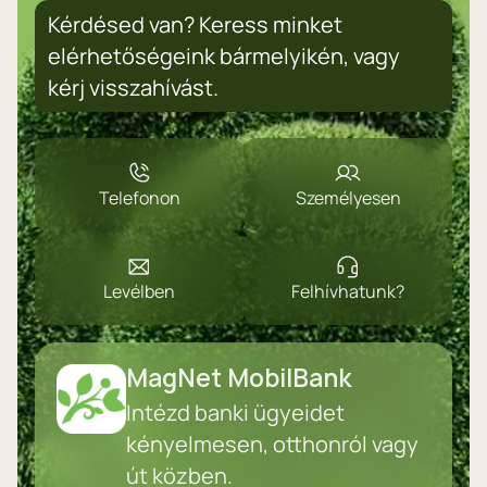
Kérdésed van? Keress minket
elérhetőségeink bármelyikén, vagy
kérj visszahívást.
Telefonon
Személyesen
Levélben
Felhívhatunk?
MagNet MobilBank
Intézd banki ügyeidet
kényelmesen, otthonról vagy
út közben.