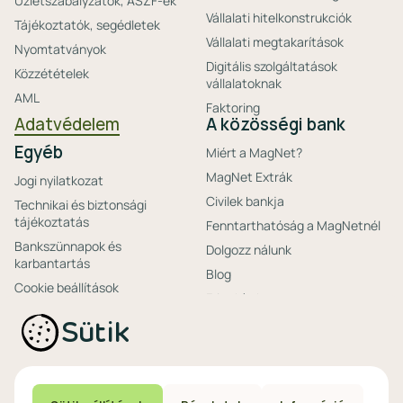
Üzletszabályzatok, ÁSZF-ek
Vállalati hitelkonstrukciók
Tájékoztatók, segédletek
Vállalati megtakarítások
Nyomtatványok
Digitális szolgáltatások
Közzétételek
vállalatoknak
AML
Faktoring
Adatvédelem
A közösségi bank
Egyéb
Miért a MagNet?
MagNet Extrák
Jogi nyilatkozat
Civilek bankja
Technikai és biztonsági
tájékoztatás
Fenntarthatóság a MagNetnél
Bankszünnapok és
Dolgozz nálunk
karbantartás
Blog
Cookie beállítások
Friss hírek
Ajánlataink non-
Biztonságos bankolás
Sütik
profitoknak
Technikai és biztonsági
Speciális non-profit
tájékoztatás
számlacsomagok
Biztonsági beállítások
Megtakarítások non-
eszközökön