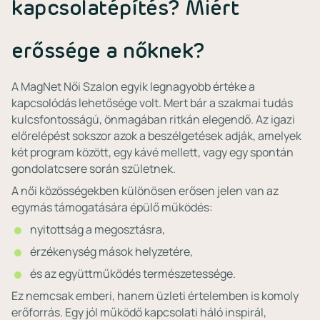
kapcsolatépítés? Miért
erőssége a nőknek?
A MagNet Női Szalon egyik legnagyobb értéke a
kapcsolódás lehetősége volt. Mert bár a szakmai tudás
kulcsfontosságú, önmagában ritkán elegendő. Az igazi
előrelépést sokszor azok a beszélgetések adják, amelyek
két program között, egy kávé mellett, vagy egy spontán
gondolatcsere során születnek.
A női közösségekben különösen erősen jelen van az
egymás támogatására épülő működés:
nyitottság a megosztásra,
érzékenység mások helyzetére,
és az együttműködés természetessége.
Ez nemcsak emberi, hanem üzleti értelemben is komoly
erőforrás. Egy jól működő kapcsolati háló inspirál,