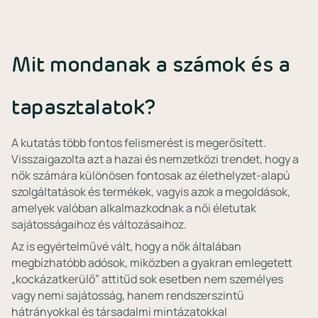
Mit mondanak a számok és a
tapasztalatok?
A kutatás több fontos felismerést is megerősített.
Visszaigazolta azt a hazai és nemzetközi trendet, hogy a
nők számára különösen fontosak az élethelyzet-alapú
szolgáltatások és termékek, vagyis azok a megoldások,
amelyek valóban alkalmazkodnak a női életutak
sajátosságaihoz és változásaihoz.
Az is egyértelművé vált, hogy a nők általában
megbízhatóbb adósok, miközben a gyakran emlegetett
„kockázatkerülő” attitűd sok esetben nem személyes
vagy nemi sajátosság, hanem rendszerszintű
hátrányokkal és társadalmi mintázatokkal