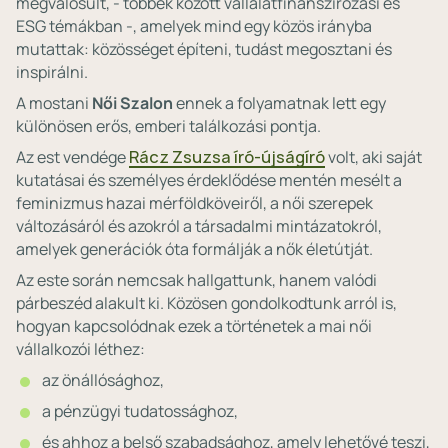
megvalósult, - többek között vállalatfinanszírozási és
ESG témákban -, amelyek mind egy közös irányba
mutattak: közösséget építeni, tudást megosztani és
inspirálni.
A mostani
Női Szalon
ennek a folyamatnak lett egy
különösen erős, emberi találkozási pontja.
Az est vendége
Rácz Zsuzsa író-újságíró
volt, aki saját
kutatásai és személyes érdeklődése mentén mesélt a
feminizmus hazai mérföldköveiről, a női szerepek
változásáról és azokról a társadalmi mintázatokról,
amelyek generációk óta formálják a nők életútját.
Az este során nemcsak hallgattunk, hanem valódi
párbeszéd alakult ki. Közösen gondolkodtunk arról is,
hogyan kapcsolódnak ezek a történetek a mai női
vállalkozói léthez:
az önállósághoz,
a pénzügyi tudatossághoz,
és ahhoz a belső szabadsághoz, amely lehetővé teszi,