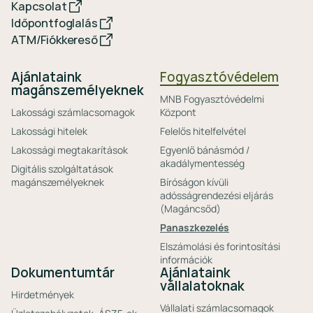
Kapcsolat
Időpontfoglalás
ATM/Fiókkereső
Ajánlataink
Fogyasztóvédelem
magánszemélyeknek
MNB Fogyasztóvédelmi
Lakossági számlacsomagok
Központ
Lakossági hitelek
Felelős hitelfelvétel
Lakossági megtakarítások
Egyenlő bánásmód /
akadálymentesség
Digitális szolgáltatások
magánszemélyeknek
Bíróságon kívüli
adósságrendezési eljárás
(Magáncsőd)
Panaszkezelés
Elszámolási és forintosítási
információk
Dokumentumtár
Ajánlataink
vállalatoknak
Hirdetmények
Vállalati számlacsomagok