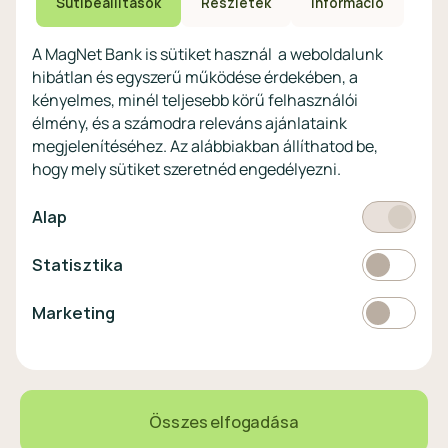
Sütibeállítások
Részletek
Információ
profitoknak
Védekezés a kibercsalások ellen
Digitális szolgáltatások non-
A MagNet Bank is sütiket használ a weboldalunk
profitoknak
hibátlan és egyszerű működése érdekében, a
Vértezze fel magát a
kényelmes, minél teljesebb körű felhasználói
kibercsalásokkal
szemben!
élmény, és a számodra releváns ajánlataink
megjelenítéséhez. Az alábbiakban állíthatod be,
Látogasson el a KiberPajzs
hogy mely sütiket szeretnéd engedélyezni.
honlapra!
Kötelező
Alap
Statisztikai
Statisztika
Pénznem
EUR
Marketing
Marketing
választó
EUR
363 HUF
0,00%
Összes elfogadása