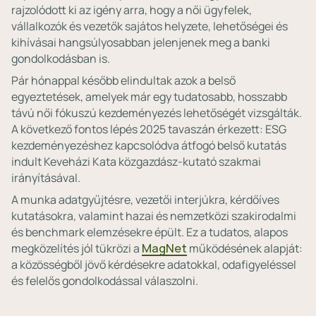
rajzolódott ki az igény arra, hogy a női ügyfelek,
vállalkozók és vezetők sajátos helyzete, lehetőségei és
kihívásai hangsúlyosabban jelenjenek meg a banki
gondolkodásban is.
Pár hónappal később elindultak azok a belső
egyeztetések, amelyek már egy tudatosabb, hosszabb
távú női fókuszú kezdeményezés lehetőségét vizsgálták.
A következő fontos lépés 2025 tavaszán érkezett: ESG
kezdeményezéshez kapcsolódva átfogó belső kutatás
indult Keveházi Kata közgazdász-kutató szakmai
irányításával.
A munka adatgyűjtésre, vezetői interjúkra, kérdőíves
kutatásokra, valamint hazai és nemzetközi szakirodalmi
és benchmark elemzésekre épült. Ez a tudatos, alapos
megközelítés jól tükrözi a
MagNet
működésének alapját:
a közösségből jövő kérdésekre adatokkal, odafigyeléssel
és felelős gondolkodással válaszolni.