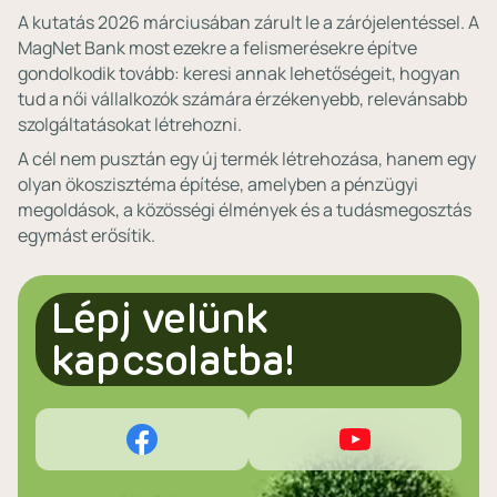
A kutatás 2026 márciusában zárult le a zárójelentéssel. A
MagNet Bank most ezekre a felismerésekre építve
gondolkodik tovább: keresi annak lehetőségeit, hogyan
tud a női vállalkozók számára érzékenyebb, relevánsabb
szolgáltatásokat létrehozni.
A cél nem pusztán egy új termék létrehozása, hanem egy
olyan ökoszisztéma építése, amelyben a pénzügyi
megoldások, a közösségi élmények és a tudásmegosztás
egymást erősítik.
Lépj velünk
kapcsolatba!