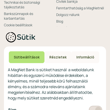
Civilek bankja
Technikai és biztonsági
tájékoztatás
Fenntarthatóság a MagNetnél
Bankszünnapok és
Dolgozz nálunk
karbantartás
Blog
Cookie beállítások
Friss hírek
Ajánlataink non-
Biztonságos bankolás
Sütik
profitoknak
Technikai és biztonsági
Speciális non-profit
tájékoztatás
számlacsomagok
Biztonsági beállítások
Megtakarítások non-
eszközökön
Sütibeállítások
Részletek
Információ
profitoknak
Védekezés a kibercsalások ellen
Digitális szolgáltatások non-
A MagNet Bank is sütiket használ a weboldalunk
profitoknak
hibátlan és egyszerű működése érdekében, a
Vértezze fel magát a
kényelmes, minél teljesebb körű felhasználói
kibercsalásokkal
szemben!
élmény, és a számodra releváns ajánlataink
megjelenítéséhez. Az alábbiakban állíthatod be,
Látogasson el a KiberPajzs
hogy mely sütiket szeretnéd engedélyezni.
honlapra!
Kötelező
Alap