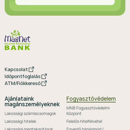
Kapcsolat
Időpontfoglalás
ATM/Fiókkereső
Ajánlataink
Fogyasztóvédelem
magánszemélyeknek
MNB Fogyasztóvédelmi
Lakossági számlacsomagok
Központ
Lakossági hitelek
Felelős hitelfelvétel
Lakossági megtakarítások
Egyenlő bánásmód /