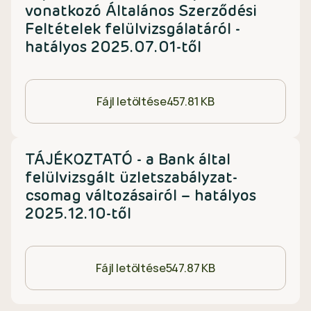
vonatkozó Általános Szerződési
Feltételek felülvizsgálatáról -
hatályos 2025.07.01-től
Fájl letöltése
457.81 KB
TÁJÉKOZTATÓ - a Bank által
felülvizsgált üzletszabályzat-
csomag változásairól – hatályos
2025.12.10-től
Fájl letöltése
547.87 KB