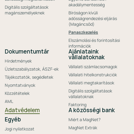
akadálymentesség
Digitális szolgáltatások
magánszemélyeknek
Bíróságon kívüli
adósságrendezési eljárás
(Magáncsőd)
Panaszkezelés
Elszámolási és forintosítási
információk
Dokumentumtár
Ajánlataink
vállalatoknak
Hirdetmények
Vállalati számlacsomagok
Üzletszabályzatok, ÁSZF-ek
Vállalati hitelkonstrukciók
Tájékoztatók, segédletek
Vállalati megtakarítások
Nyomtatványok
Digitális szolgáltatások
Közzétételek
vállalatoknak
AML
Faktoring
Adatvédelem
A közösségi bank
Egyéb
Miért a MagNet?
MagNet Extrák
Jogi nyilatkozat