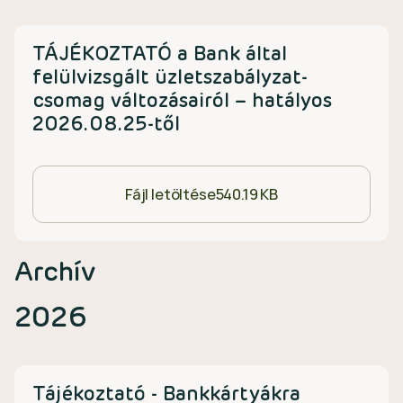
TÁJÉKOZTATÓ a Bank által
felülvizsgált üzletszabályzat-
csomag változásairól – hatályos
2026.08.25-től
Fájl letöltése
540.19 KB
Archív
2026
Tájékoztató - Bankkártyákra