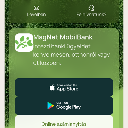
Levélben
Felhívhatunk?
MagNet MobilBank
Intézd banki ügyeidet
kényelmesen, otthonról vagy
út közben.
Online számlanyitás