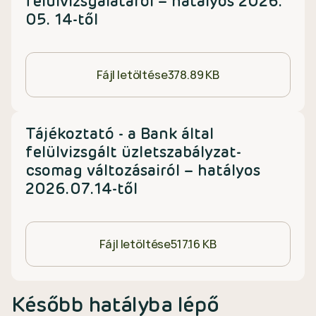
felülvizsgálatáról – hatályos 2026.
05. 14-től
Fájl letöltése
378.89 KB
Tájékoztató - a Bank által
felülvizsgált üzletszabályzat-
csomag változásairól – hatályos
2026.07.14-től
Fájl letöltése
517.16 KB
Később hatályba lépő