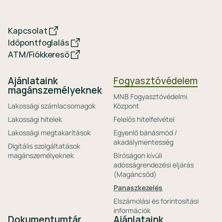
Kapcsolat
Időpontfoglalás
ATM/Fiókkereső
Ajánlataink
Fogyasztóvédelem
magánszemélyeknek
MNB Fogyasztóvédelmi
Lakossági számlacsomagok
Központ
Lakossági hitelek
Felelős hitelfelvétel
Lakossági megtakarítások
Egyenlő bánásmód /
akadálymentesség
Digitális szolgáltatások
magánszemélyeknek
Bíróságon kívüli
adósságrendezési eljárás
(Magáncsőd)
Panaszkezelés
Elszámolási és forintosítási
információk
Dokumentumtár
Ajánlataink