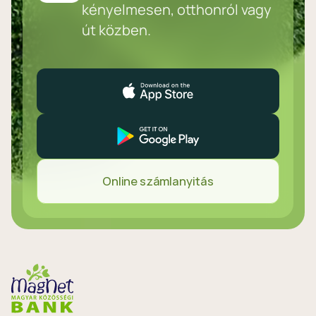
kényelmesen, otthonról vagy
út közben.
Online számlanyitás