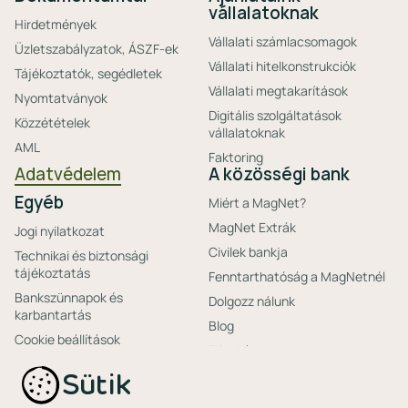
vállalatoknak
Hirdetmények
Vállalati számlacsomagok
Üzletszabályzatok, ÁSZF-ek
Vállalati hitelkonstrukciók
Tájékoztatók, segédletek
Vállalati megtakarítások
Nyomtatványok
Digitális szolgáltatások
Közzétételek
vállalatoknak
AML
Faktoring
Adatvédelem
A közösségi bank
Egyéb
Miért a MagNet?
MagNet Extrák
Jogi nyilatkozat
Civilek bankja
Technikai és biztonsági
tájékoztatás
Fenntarthatóság a MagNetnél
Bankszünnapok és
Dolgozz nálunk
karbantartás
Blog
Cookie beállítások
Friss hírek
Ajánlataink non-
Biztonságos bankolás
Sütik
profitoknak
Technikai és biztonsági