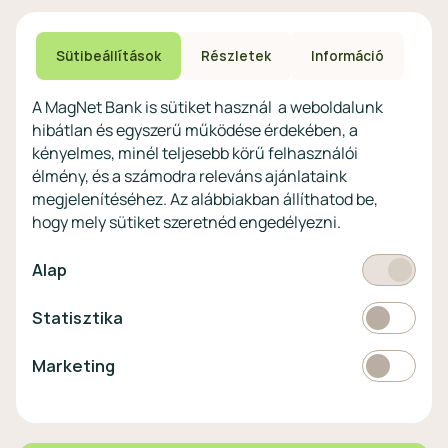
Speciális non-profit
tájékoztatás
számlacsomagok
Biztonsági beállítások
Megtakarítások non-
eszközökön
Sütibeállítások
Részletek
Információ
profitoknak
Védekezés a kibercsalások ellen
Digitális szolgáltatások non-
A MagNet Bank is sütiket használ a weboldalunk
profitoknak
hibátlan és egyszerű működése érdekében, a
Vértezze fel magát a
kényelmes, minél teljesebb körű felhasználói
kibercsalásokkal
szemben!
élmény, és a számodra releváns ajánlataink
megjelenítéséhez. Az alábbiakban állíthatod be,
Látogasson el a KiberPajzs
hogy mely sütiket szeretnéd engedélyezni.
honlapra!
Kötelező
Alap
Statisztikai
Statisztika
Pénznem
EUR
Marketing
Marketing
választó
EUR