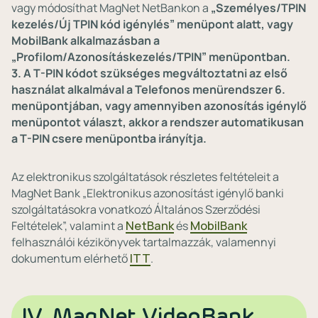
vagy módosíthat MagNet NetBankon a
„Személyes/TPIN
kezelés/Új TPIN kód igénylés” menüpont alatt, vagy
MobilBank alkalmazásban a
„Profilom/Azonosításkezelés/TPIN” menüpontban.
3.
A T-PIN kódot szükséges megváltoztatni az első
használat alkalmával a Telefonos menürendszer 6.
menüpontjában, vagy amennyiben azonosítás igénylő
menüpontot választ, akkor a rendszer automatikusan
a T-PIN csere menüpontba irányítja.
Az elektronikus szolgáltatások részletes feltételeit a
MagNet Bank „Elektronikus azonosítást igénylő banki
szolgáltatásokra vonatkozó Általános Szerződési
Feltételek”, valamint a
NetBank
és
MobilBank
felhasználói kézikönyvek tartalmazzák, valamennyi
dokumentum elérhető
ITT
.
IV. MagNet VideoBank