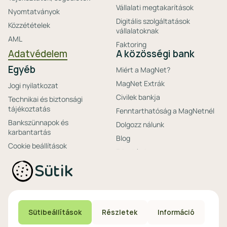
Vállalati megtakarítások
Nyomtatványok
Digitális szolgáltatások
Közzétételek
vállalatoknak
AML
Faktoring
Adatvédelem
A közösségi bank
Egyéb
Miért a MagNet?
MagNet Extrák
Jogi nyilatkozat
Civilek bankja
Technikai és biztonsági
tájékoztatás
Fenntarthatóság a MagNetnél
Bankszünnapok és
Dolgozz nálunk
karbantartás
Blog
Cookie beállítások
Friss hírek
Ajánlataink non-
Biztonságos bankolás
Sütik
profitoknak
Technikai és biztonsági
Speciális non-profit
tájékoztatás
számlacsomagok
Biztonsági beállítások
Megtakarítások non-
eszközökön
Sütibeállítások
Részletek
Információ
profitoknak
Védekezés a kibercsalások ellen