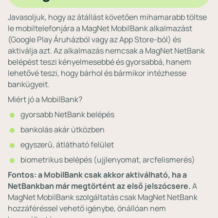
Javasoljuk, hogy az átállást követően mihamarabb töltse
le mobiltelefonjára a MagNet MobilBank alkalmazást
(Google Play Áruházból vagy az App Store-ból) és
aktiválja azt. Az alkalmazás nemcsak a MagNet NetBank
belépést teszi kényelmesebbé és gyorsabbá, hanem
lehetővé teszi, hogy bárhol és bármikor intézhesse
bankügyeit.
Miért jó a MobilBank?
gyorsabb NetBank belépés
bankolás akár útközben
egyszerű, átlátható felület
biometrikus belépés (ujjlenyomat, arcfelismerés)
Fontos: a MobilBank csak akkor aktiválható, ha a
NetBankban már megtörtént az első jelszócsere.
A
MagNet MobilBank szolgáltatás csak MagNet NetBank
hozzáféréssel vehető igénybe, önállóan nem