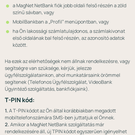
a MagNet NetBank fiók jobb oldali felső részén a zöld
színű sávban, vagy
MobilBankban a „Profil” menüpontban, vagy
ha Ön lakossági számlatulajdonos, a számlakivonat
első oldalának bal felső részén, az azonosító adatok
között.
Ha ezek az elérhetőségek nem állnak rendelkezésre, vagy
segítségre van szüksége, kérjük, jelezze
ügyfélszolgálatainkon, ahol munkatársaink örömmel
segítenek (Telefonos Ügyfélszolgálat, VideoBank
Ügyintéző szolgáltatás, bankfiókjaink).
T-PIN kód:
1.
A T-PIN kódot az Ön által korábbiakban megadott
mobiltelefonszámára SMS-ben juttatjuk el Önnek.
2.
Amikor a MagNet NetBank szolgáltatás már
rendelkezésére áll, új TPIN kódot egyszerűen igényelhet