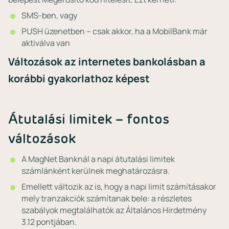
SMS-ben, vagy
PUSH üzenetben – csak akkor, ha a MobilBank már
aktiválva van
Változások az internetes bankolásban a
korábbi gyakorlathoz képest
Átutalási limitek – fontos
változások
A MagNet Banknál a napi átutalási limitek
számlánként kerülnek meghatározásra.
Emellett változik az is, hogy a napi limit számításakor
mely tranzakciók számítanak bele: a részletes
szabályok megtalálhatók az Általános Hirdetmény
3.12 pontjában.