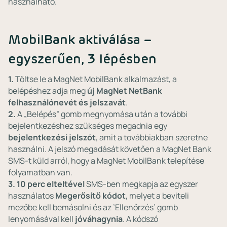
használható.
MobilBank aktiválása –
egyszerűen, 3 lépésben
1.
Töltse le a MagNet MobilBank alkalmazást, a
belépéshez adja meg
új
MagNet
NetBank
felhasználónevét és jelszavát
.
2.
A „Belépés” gomb megnyomása után a további
bejelentkezéshez szükséges megadnia egy
bejelentkezési jelszót
, amit a továbbiakban szeretne
használni. A jelszó megadását követően a MagNet Bank
SMS-t küld arról, hogy a MagNet MobilBank telepítése
folyamatban van.
3.
10 perc elteltével
SMS-ben megkapja az egyszer
használatos
Megerősítő kódot
, melyet a beviteli
mezőbe kell bemásolni és az ’Ellenőrzés’ gomb
lenyomásával kell
jóváhagynia
. A kódszó