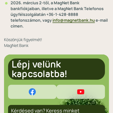
2026. március 2-től, a MagNet Bank
bankfiókjaiban, illetve a MagNet Bank Telefonos
ügyfélszolgálatán +36-1-428-8888
telefonszámon, vagy
info@magnetbank.hu
e-mail
címen.
Köszönjük figyelmét!
MagNet Bank
Lépj velünk
kapcsolatba!
Kérdésed van? Keress minket