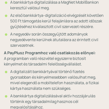
A bankkártya digitalizálása a MagNet MobilBankon
keresztül valósul meg.
Az első bankkártya-digitalizáció elvégzését követően
500 Ft támogatás kerül felajánlásra az adott időszak
gyűjtéséhez kiválasztott civil szervezet részére.
A negyedév során összegyűjtött adományok
negyedévente kerülnek átutalásra az érintett civil
szervezetnek.
A PayPlusz Programhoz való csatlakozás előnyei:
A programban való részvétel egyszerre biztosít
kényelmet és társadalmi felelősségvállalást.
A digitalizált bankkártyával történő fizetés
gyorsabban és kényelmesebben valósulhat meg,
mivel elegendő a mobiltelefon használata, a fizikai
kártya használata nem szükséges.
A bankkártya digitalizálásával aktív hozzájárulás
történik egy társadalmilag hasznos cél
megvalósításához.