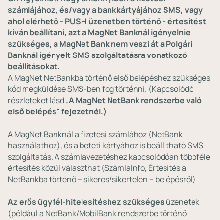
számlájához, és/vagy a bankkártyájához SMS, vagy
ahol elérhető - PUSH üzenetben történő - értesítést
kíván beállítani, azt a MagNet Banknál igényelnie
szükséges, a MagNet Bank nem veszi át a Polgári
Banknál igényelt SMS szolgáltatásra vonatkozó
beállításokat.
A MagNet NetBankba történő első belépéshez szükséges
kód megküldése SMS-ben fog történni. (Kapcsolódó
részleteket lásd „
A MagNet NetBank rendszerbe való
első belépés” fejezetnél
.)
A MagNet Banknál a fizetési számlához (NetBank
használathoz), és a betéti kártyához is beállítható SMS
szolgáltatás. A számlavezetéshez kapcsolódóan többféle
értesítés közül választhat (SzámlaInfo, Értesítés a
NetBankba történő – sikeres/sikertelen – belépésről)
Az erős ügyfél-hitelesítéshez szükséges
üzenetek
(például a NetBank/MobilBank rendszerbe történő