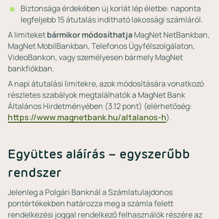
Biztonsága érdekében új korlát lép életbe: naponta
legfeljebb 15 átutalás indítható lakossági számláról.
A limiteket
bármikor módosíthatja
MagNet NetBankban,
MagNet MobilBankban, Telefonos Ügyfélszolgálaton,
VideoBankon, vagy személyesen bármely MagNet
bankfiókban.
A napi átutalási limitekre, azok módosítására vonatkozó
részletes szabályok megtalálhatók a MagNet Bank
Általános Hirdetményében (3.12 pont) (elérhetőség:
https://www.magnetbank.hu/altalanos-h
).
Együttes aláírás – egyszerűbb
rendszer
Jelenleg a Polgári Banknál a Számlatulajdonos
pontértékekben határozza meg a számla felett
rendelkezési joggal rendelkező felhasználók részére az