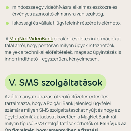
mindössze egy videóhívásra alkalmas eszközre és
érvényes azonosító okmányra van szükség,
lakossági és vállalati ügyfeleink részére is elérhető.
A
MagNet VideoBank
oldalán részletes információkat
talál arról, hogy pontosan milyen ügyek intézhetőek,
melyek a technikai előfeltételek, maga az ügyintézés is
innen indítható – egyszerűen, kényelmesen.
V. SMS szolgáltatások
Az állományátruházásról szóló előzetes értesítés
tartalmazta, hogy a Polgári Bank jelenlegi ügyfelei
számára milyen SMS szolgáltatásokat nyújt és hogy az
ügyfélszámlák átadását követően a MagNet Banknál
milyen típusú SMS szolgáltatások érhetők el.
Felhívjuk az
Ön figyelmét, hogy amennyiben a fizetési