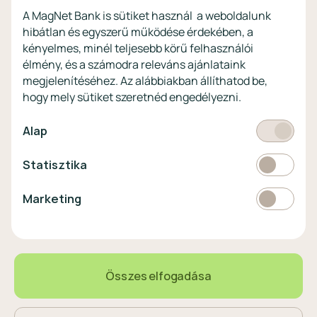
Digitális szolgáltatások non-
A MagNet Bank is sütiket használ a weboldalunk
profitoknak
hibátlan és egyszerű működése érdekében, a
Vértezze fel magát a
kényelmes, minél teljesebb körű felhasználói
kibercsalásokkal
szemben!
élmény, és a számodra releváns ajánlataink
megjelenítéséhez. Az alábbiakban állíthatod be,
Látogasson el a KiberPajzs
hogy mely sütiket szeretnéd engedélyezni.
honlapra!
Kötelező
Alap
Statisztikai
Statisztika
Pénznem
EUR
Marketing
Marketing
választó
EUR
363 HUF
0,00%
Összes elfogadása
Magyar