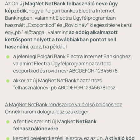
Az Ön
új MagNet NetBank felhasználó neve
úgy
képződik,
hogy a Polgári bankos Electra Internet
Bankingben, valamint Electra Ügyfélprogramban
használt „Csoportkód” és „Rövid név” kiegészítésre kerül
egy„pb.” előtaggal, valamint
az eddig alkalmazott
kettőspont helyett a továbbiakban pontot kell
használni
, azaz, ha például
a jelenlegi Polgári Bank Electra Internet Bankinghez,
valamint Electra Ügyfélprogramhoz tartozó
csoportkód és rövid név: ABCDEFGH:12345678,
akkor az új MagNet NetBankhoz tartozó
felhasználónév: pb.ABCDEFGH.12345678 lesz.
A MagNet NetBank rendszerbe való első belépéshez
Önnek három dologra lesz szüksége:
a fentiek szerinti új MagNet
NetBank
felhasználónevére
,
kezdeti bejelentkezési jelszóra, ez az ún.
Aktiváló kód