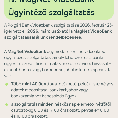
Ügyintéző szolgáltatás
A Polgári Bank Videobank szolgáltatása 2026. február 25-
ig érhető el,
2026. március 2-ától a MagNet VideoBank
szolgáltatással állunk rendelkezésére.
A
MagNet VideoBank
egy modern, online videóalapú
ügyintézési szolgáltatás, amely lehetővé teszi banki
ügyek intézését fióklátogatás nélkül, élő videóhívással –
akár otthonról vagy bárhonnan, ahol internetkapcsolata
van.
Több mint 40 ügytípus
intézhető, például személyes
adatok módosítása, bankkártyához vagy
bankszámlához kapcsolódó ügyek,
a szolgáltatás
minden hétköznap
elérhető, hétfőtől
csütörtökig 8:00 és 17:00 óra között, pénteken 8:00
és 16:00 óra között,