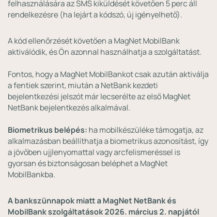
felhasználására az SMS kiküldését követően 5 perc áll
rendelkezésre (ha lejárt a kódszó, új igényelhető).
A kód ellenőrzését követően a MagNet MobilBank
aktiválódik, és Ön azonnal használhatja a szolgáltatást.
Fontos, hogy a MagNet MobilBankot csak azután aktiválja
a fentiek szerint, miután a NetBank kezdeti
bejelentkezési jelszót már lecserélte az első MagNet
NetBank bejelentkezés alkalmával.
Biometrikus belépés:
ha mobilkészüléke támogatja, az
alkalmazásban beállíthatja a biometrikus azonosítást, így
a jövőben ujjlenyomattal vagy arcfelismeréssel is
gyorsan és biztonságosan beléphet a MagNet
MobilBankba.
A bankszünnapok miatt a MagNet NetBank és
MobilBank szolgáltatások 2026. március 2. napjától