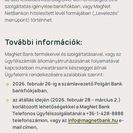
szolgáltatás igénylése bankfiókban, vagy MagNet
NetBankon hitelesített levél formájában („Levelezés”
menüpont) történhet.
További információk:
MagNet Bank termékeivel és szolgáltatásaival, vagy az
ügyfélszámlák állományátruházásának folyamatával
kapcsolatban munkatársaink készséggel állnak
Ügyfeleink rendelkezésére azalábbiak szerint:
2026. február 26-ig a számlavezető Polgári Bank
bankfiókjaiban,
az átállás idején (2026. február 28 – március 2.)
korlátozott lehetőségekkel a MagNet Bank
Telefonos ügyfélszolgálatánál a +36-1-428-8888
telefonszámon, vagy az
info@magnetbank.hu
e-
mail címen,