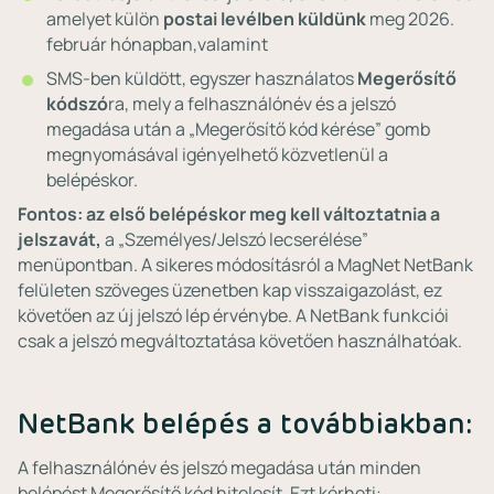
amelyet külön
postai levélben küldünk
meg 2026.
február hónapban,valamint
SMS-ben küldött, egyszer használatos
Megerősítő
kódszó
ra, mely a felhasználónév és a jelszó
megadása után a „Megerősítő kód kérése” gomb
megnyomásával igényelhető közvetlenül a
belépéskor.
Fontos: az első belépéskor meg kell változtatnia a
jelszavát,
a „Személyes/Jelszó lecserélése”
menüpontban. A sikeres módosításról a MagNet NetBank
felületen szöveges üzenetben kap visszaigazolást, ez
követően az új jelszó lép érvénybe. A NetBank funkciói
csak a jelszó megváltoztatása követően használhatóak.
NetBank belépés a továbbiakban:
A felhasználónév és jelszó megadása után minden
belépést Megerősítő kód hitelesít. Ezt kérheti: