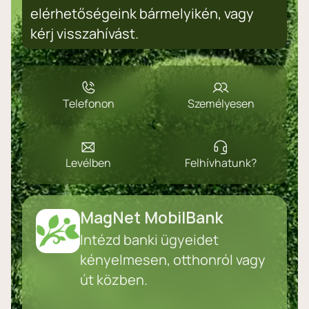
elérhetőségeink bármelyikén, vagy
kérj visszahívást.
Telefonon
Személyesen
Levélben
Felhívhatunk?
MagNet MobilBank
Intézd banki ügyeidet
kényelmesen, otthonról vagy
út közben.