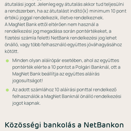
átutalási jogot. Jelenleg egy átutalás akkor tud teljesülni
a rendszerben, ha az átutalást indító(k) minimum 10 pont
értékű joggal rendelkezik, illetve rendelkeznek.
A MagNet Bank ettől eltérően nem használ a
rendelkezési jog megadása során pontértékeket, a
fizetési számla feletti NetBank rendelkezési jog lehet
önálló, vagy több felhasználó együttes jóváhagyásához
kötött.
Minden olyan aláírópár esetében, ahol az együttes
pontérték elérte a 10 pontot a Polgári Banknál, ott a
MagNet Bank beállítja az együttes aláírás
jogosultságot!
Az adott számlához 10 aláírási ponttal rendelkező
felhasználók a MagNet Banknál önálló rendelkezési
jogot kapnak.
Közösségi bankolás a NetBankon