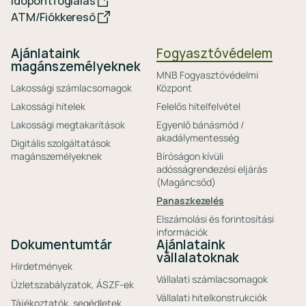
Időpontfoglalás
ATM/Fiókkereső
Ajánlataink
Fogyasztóvédelem
magánszemélyeknek
MNB Fogyasztóvédelmi
Lakossági számlacsomagok
Központ
Lakossági hitelek
Felelős hitelfelvétel
Lakossági megtakarítások
Egyenlő bánásmód /
akadálymentesség
Digitális szolgáltatások
magánszemélyeknek
Bíróságon kívüli
adósságrendezési eljárás
(Magáncsőd)
Panaszkezelés
Elszámolási és forintosítási
információk
Dokumentumtár
Ajánlataink
vállalatoknak
Hirdetmények
Vállalati számlacsomagok
Üzletszabályzatok, ÁSZF-ek
Vállalati hitelkonstrukciók
Tájékoztatók, segédletek