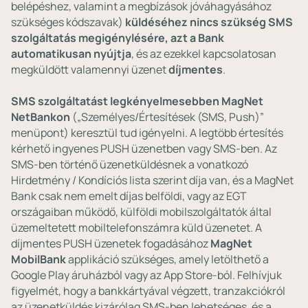
belépéshez, valamint a megbízások jóváhagyásához
szükséges kódszavak)
küldéséhez nincs szükség SMS
szolgáltatás megigénylésére, azt a Bank
automatikusan nyújtja
, és az ezekkel kapcsolatosan
megküldött valamennyi üzenet
díjmentes
.
SMS szolgáltatást legkényelmesebben MagNet
NetBankon
(„Személyes/Értesítések (SMS, Push)”
menüpont) keresztül tud igényelni. A legtöbb értesítés
kérhető ingyenes PUSH üzenetben vagy SMS-ben. Az
SMS-ben történő üzenetküldésnek a vonatkozó
Hirdetmény / Kondíciós lista szerint díja van, és a MagNet
Bank csak nem emelt díjas belföldi, vagy az EGT
országaiban működő, külföldi mobilszolgáltatók által
üzemeltetett mobiltelefonszámra küld üzenetet. A
díjmentes PUSH üzenetek fogadásához
MagNet
MobilBank
applikáció szükséges, amely letölthető a
Google Play áruházból vagy az App Store-ból. Felhívjuk
figyelmét, hogy a bankkártyával végzett, tranzakciókról
az üzenetküldés kizárólag SMS-ben lehetséges, és a