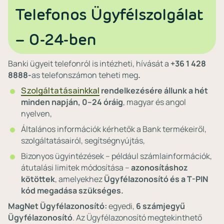
Telefonos Ügyfélszolgálat
– 0-24-ben
Banki ügyeit telefonról is intézheti, hívását a
+36 1 428
8888‑
as telefonszámon teheti meg
.
Szolgáltatásainkkal
rendelkezésére állunk a hét
minden napján, 0–24 óráig
, magyar és angol
nyelven,
Általános információk kérhetők a Bank termékeiről,
szolgáltatásairól, segítségnyújtás,
Bizonyos ügyintézések – például számlainformációk,
átutalási limitek módosítása –
azonosításhoz
kötöttek
, amelyekhez
Ügyfélazonosító és a
T-PIN
kód megadása szükséges.
MagNet Ügyfélazonosító:
egyedi,
6 számjegyű
Ügyfélazonosító
. Az Ügyfélazonosító megtekinthető