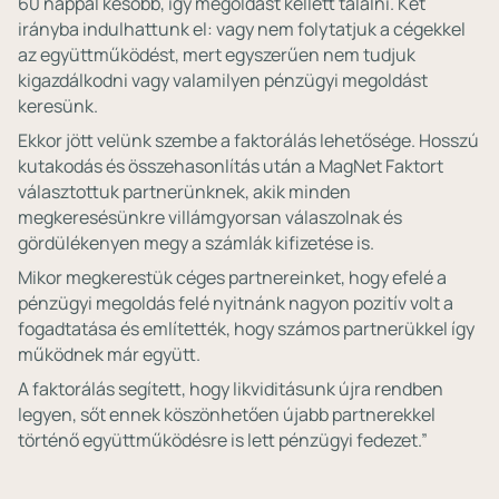
60 nappal később, így megoldást kellett találni. Két
irányba indulhattunk el: vagy nem folytatjuk a cégekkel
az együttműködést, mert egyszerűen nem tudjuk
kigazdálkodni vagy valamilyen pénzügyi megoldást
keresünk.
Ekkor jött velünk szembe a faktorálás lehetősége. Hosszú
kutakodás és összehasonlítás után a MagNet Faktort
választottuk partnerünknek, akik minden
megkeresésünkre villámgyorsan válaszolnak és
gördülékenyen megy a számlák kifizetése is.
Mikor megkerestük céges partnereinket, hogy efelé a
pénzügyi megoldás felé nyitnánk nagyon pozitív volt a
fogadtatása és említették, hogy számos partnerükkel így
működnek már együtt.
A faktorálás segített, hogy likviditásunk újra rendben
legyen, sőt ennek köszönhetően újabb partnerekkel
történő együttműködésre is lett pénzügyi fedezet.”