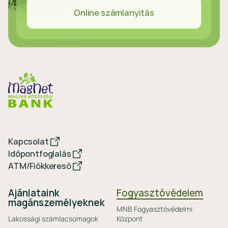
Online számlanyitás
Kapcsolat
Időpontfoglalás
ATM/Fiókkereső
Ajánlataink
Fogyasztóvédelem
magánszemélyeknek
MNB Fogyasztóvédelmi
Lakossági számlacsomagok
Központ