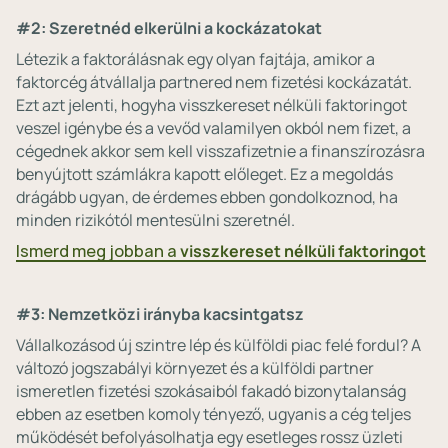
#2: Szeretnéd elkerülni a kockázatokat
Létezik a faktorálásnak egy olyan fajtája, amikor a
faktorcég átvállalja partnered nem fizetési kockázatát.
Ezt azt jelenti, hogyha visszkereset nélküli faktoringot
veszel igénybe és a vevőd valamilyen okból nem fizet, a
cégednek akkor sem kell visszafizetnie a finanszírozásra
benyújtott számlákra kapott előleget. Ez a megoldás
drágább ugyan, de érdemes ebben gondolkoznod, ha
minden rizikótól mentesülni szeretnél.
Ismerd meg jobban a
visszkereset nélküli faktoringot
#3: Nemzetközi irányba kacsintgatsz
Vállalkozásod új szintre lép és külföldi piac felé fordul? A
változó jogszabályi környezet és a külföldi partner
ismeretlen fizetési szokásaiból fakadó bizonytalanság
ebben az esetben komoly tényező, ugyanis a cég teljes
működését befolyásolhatja egy esetleges rossz üzleti