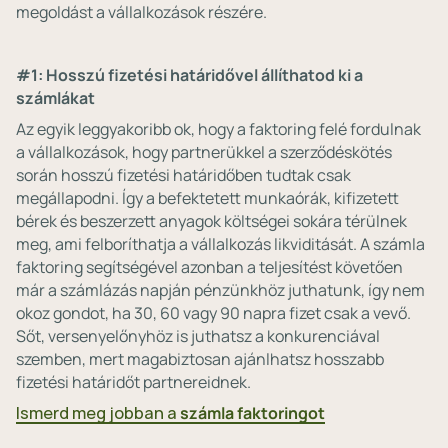
megoldást a vállalkozások részére.
#1: Hosszú fizetési határidővel állíthatod ki a
számlákat
Az egyik leggyakoribb ok, hogy a faktoring felé fordulnak
a vállalkozások, hogy partnerükkel a szerződéskötés
során hosszú fizetési határidőben tudtak csak
megállapodni. Így a befektetett munkaórák, kifizetett
bérek és beszerzett anyagok költségei sokára térülnek
meg, ami felboríthatja a vállalkozás likviditását. A számla
faktoring segítségével azonban a teljesítést követően
már a számlázás napján pénzünkhöz juthatunk, így nem
okoz gondot, ha 30, 60 vagy 90 napra fizet csak a vevő.
Sőt, versenyelőnyhöz is juthatsz a konkurenciával
szemben, mert magabiztosan ajánlhatsz hosszabb
fizetési határidőt partnereidnek.
Ismerd meg jobban a
számla faktoringot