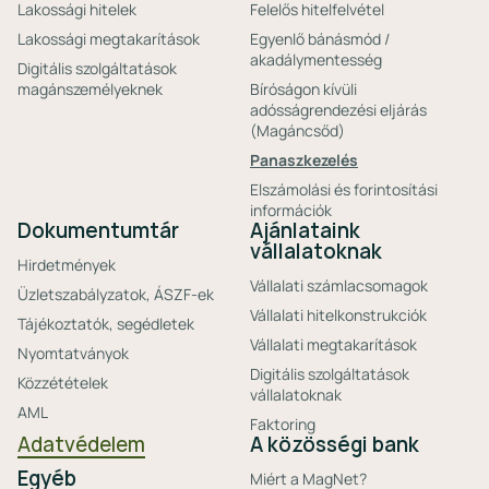
Lakossági hitelek
Felelős hitelfelvétel
Lakossági megtakarítások
Egyenlő bánásmód /
akadálymentesség
Digitális szolgáltatások
magánszemélyeknek
Bíróságon kívüli
adósságrendezési eljárás
(Magáncsőd)
Panaszkezelés
Elszámolási és forintosítási
információk
Dokumentumtár
Ajánlataink
vállalatoknak
Hirdetmények
Vállalati számlacsomagok
Üzletszabályzatok, ÁSZF-ek
Vállalati hitelkonstrukciók
Tájékoztatók, segédletek
Vállalati megtakarítások
Nyomtatványok
Digitális szolgáltatások
Közzétételek
vállalatoknak
AML
Faktoring
Adatvédelem
A közösségi bank
Egyéb
Miért a MagNet?