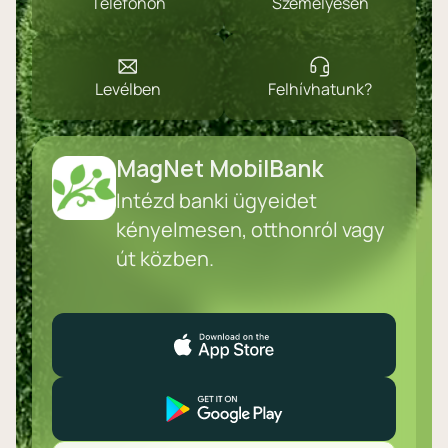
Telefonon
Személyesen
Levélben
Felhívhatunk?
MagNet MobilBank
Intézd banki ügyeidet
kényelmesen, otthonról vagy
út közben.