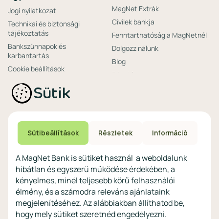
MagNet Extrák
Jogi nyilatkozat
Civilek bankja
Technikai és biztonsági
tájékoztatás
Fenntarthatóság a MagNetnél
Bankszünnapok és
Dolgozz nálunk
karbantartás
Blog
Cookie beállítások
Friss hírek
Ajánlataink non-
Biztonságos bankolás
Sütik
profitoknak
Technikai és biztonsági
Speciális non-profit
tájékoztatás
számlacsomagok
Biztonsági beállítások
Megtakarítások non-
eszközökön
Sütibeállítások
Részletek
Információ
profitoknak
Védekezés a kibercsalások ellen
Digitális szolgáltatások non-
A MagNet Bank is sütiket használ a weboldalunk
profitoknak
hibátlan és egyszerű működése érdekében, a
Vértezze fel magát a
kényelmes, minél teljesebb körű felhasználói
kibercsalásokkal
szemben!
élmény, és a számodra releváns ajánlataink
megjelenítéséhez. Az alábbiakban állíthatod be,
Látogasson el a KiberPajzs
hogy mely sütiket szeretnéd engedélyezni.
honlapra!