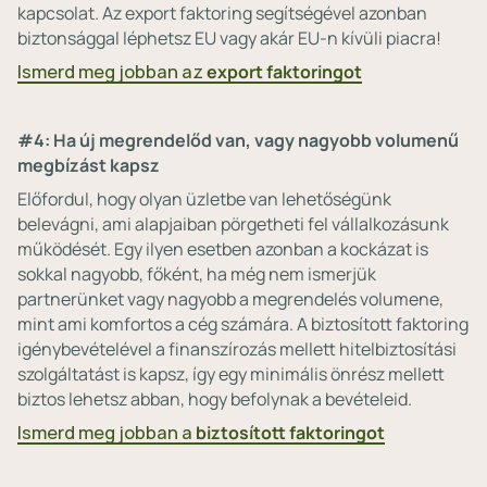
kapcsolat. Az export faktoring segítségével azonban
biztonsággal léphetsz EU vagy akár EU-n kívüli piacra!
Ismerd meg jobban az
export faktoringot
#4: Ha új megrendelőd van, vagy nagyobb volumenű
megbízást kapsz
Előfordul, hogy olyan üzletbe van lehetőségünk
belevágni, ami alapjaiban pörgetheti fel vállalkozásunk
működését. Egy ilyen esetben azonban a kockázat is
sokkal nagyobb, főként, ha még nem ismerjük
partnerünket vagy nagyobb a megrendelés volumene,
mint ami komfortos a cég számára. A biztosított faktoring
igénybevételével a finanszírozás mellett hitelbiztosítási
szolgáltatást is kapsz, így egy minimális önrész mellett
biztos lehetsz abban, hogy befolynak a bevételeid.
Ismerd meg jobban a
biztosított faktoringot