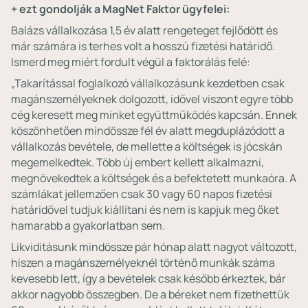
+ ezt gondolják a MagNet Faktor ügyfelei:
Balázs vállalkozása 1,5 év alatt rengeteget fejlődött és
már számára is terhes volt a hosszú fizetési határidő.
Ismerd meg miért fordult végül a faktorálás felé:
„Takarítással foglalkozó vállalkozásunk kezdetben csak
magánszemélyeknek dolgozott, idővel viszont egyre több
cég keresett meg minket együttműködés kapcsán. Ennek
köszönhetően mindössze fél év alatt megduplázódott a
vállalkozás bevétele, de mellette a költségek is jócskán
megemelkedtek. Több új embert kellett alkalmazni,
megnövekedtek a költségek és a befektetett munkaóra. A
számlákat jellemzően csak 30 vagy 60 napos fizetési
határidővel tudjuk kiállítani és nem is kapjuk meg őket
hamarabb a gyakorlatban sem.
Likviditásunk mindössze pár hónap alatt nagyot változott,
hiszen a magánszemélyeknél történő munkák száma
kevesebb lett, így a bevételek csak később érkeztek, bár
akkor nagyobb összegben. De a béreket nem fizethettük