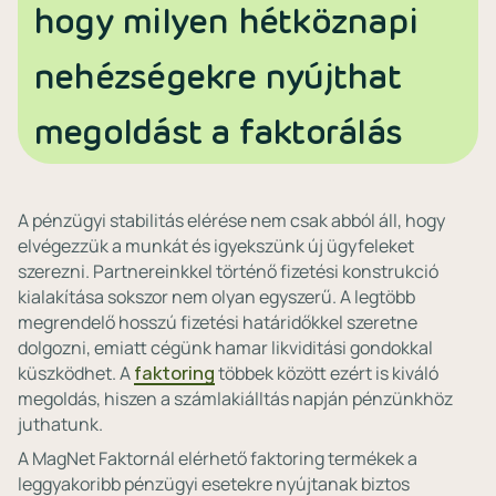
hogy milyen hétköznapi
nehézségekre nyújthat
megoldást a faktorálás
A pénzügyi stabilitás elérése nem csak abból áll, hogy
elvégezzük a munkát és igyekszünk új ügyfeleket
szerezni. Partnereinkkel történő fizetési konstrukció
kialakítása sokszor nem olyan egyszerű. A legtöbb
megrendelő hosszú fizetési határidőkkel szeretne
dolgozni, emiatt cégünk hamar likviditási gondokkal
küszködhet. A
faktoring
többek között ezért is kiváló
megoldás, hiszen a számlakiálltás napján pénzünkhöz
juthatunk.
A MagNet Faktornál elérhető faktoring termékek a
leggyakoribb pénzügyi esetekre nyújtanak biztos