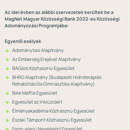
Az idei évben az alábbi szervezetek kerültek be a
MagNet Magyar Közösségi Bank 2022-es Közösségi
Adományozási Programjába:
E⁣gyenlő esélyek
Adománytaxi Alapítvány
Az Emberség Erejével Alapítvány
BAGázs Közhasznú Egyesület
BHRG Alapítvány (Budapesti Hidroterápiás
Rehabilitációs Gimnasztika Alapítvány)
Bike Maffia Egyesület
Egyesület az Inklúzióért
Élményakadémia Közhasznú Egyesület
Északi Támpont Közhasznú Egyesület
Farm-alapú Nevelésért Egyesület