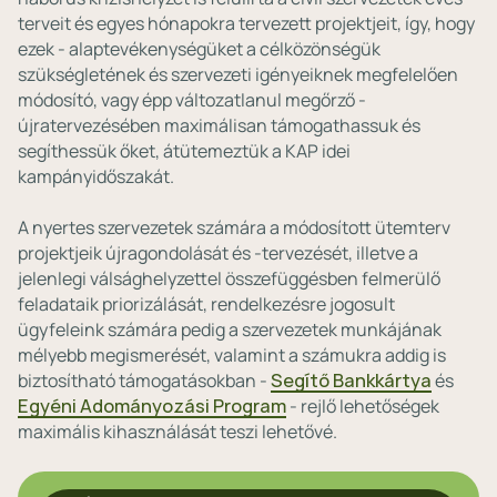
terveit és egyes hónapokra tervezett projektjeit, így, hogy
ezek - alaptevékenységüket a célközönségük
szükségletének és szervezeti igényeiknek megfelelően
módosító, vagy épp változatlanul megőrző -
újratervezésében maximálisan támogathassuk és
segíthessük őket, átütemeztük a KAP idei
kampányidőszakát.
A nyertes szervezetek számára a módosított ütemterv
projektjeik újragondolását és -tervezését, illetve a
jelenlegi válsághelyzettel összefüggésben felmerülő
feladataik priorizálását, rendelkezésre jogosult
ügyfeleink számára pedig a szervezetek munkájának
mélyebb megismerését, valamint a számukra addig is
biztosítható támogatásokban -
Segítő Bankkártya
és
Egyéni Adományozási Program
- rejlő lehetőségek
maximális kihasználását teszi lehetővé.