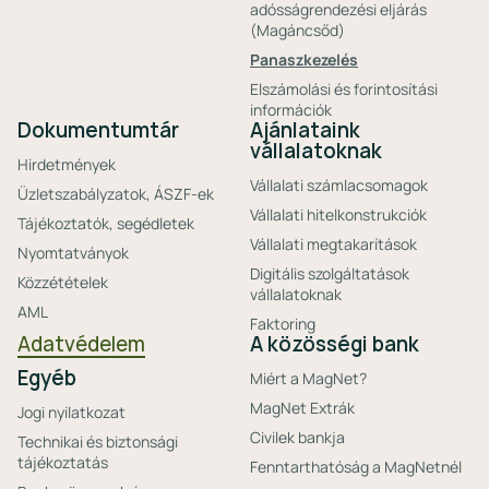
adósságrendezési eljárás
(Magáncsőd)
Panaszkezelés
Elszámolási és forintosítási
információk
Dokumentumtár
Ajánlataink
vállalatoknak
Hirdetmények
Vállalati számlacsomagok
Üzletszabályzatok, ÁSZF-ek
Vállalati hitelkonstrukciók
Tájékoztatók, segédletek
Vállalati megtakarítások
Nyomtatványok
Digitális szolgáltatások
Közzétételek
vállalatoknak
AML
Faktoring
Adatvédelem
A közösségi bank
Egyéb
Miért a MagNet?
MagNet Extrák
Jogi nyilatkozat
Civilek bankja
Technikai és biztonsági
tájékoztatás
Fenntarthatóság a MagNetnél