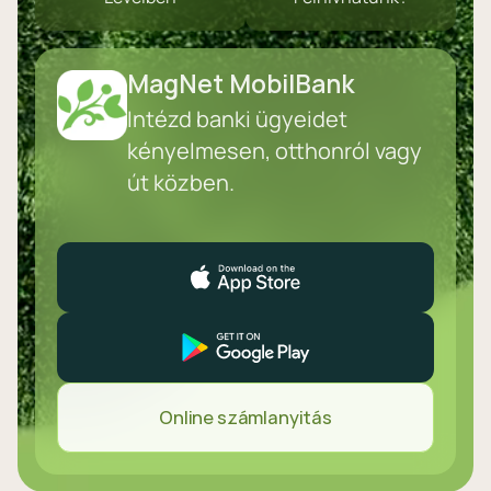
MagNet MobilBank
Intézd banki ügyeidet
kényelmesen, otthonról vagy
út közben.
Online számlanyitás