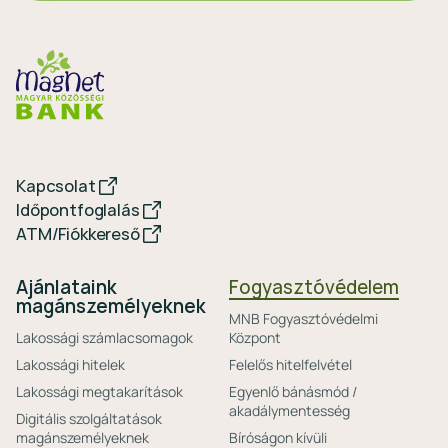
Kapcsolat
Időpontfoglalás
ATM/Fiókkereső
Ajánlataink
Fogyasztóvédelem
magánszemélyeknek
MNB Fogyasztóvédelmi
Lakossági számlacsomagok
Központ
Lakossági hitelek
Felelős hitelfelvétel
Lakossági megtakarítások
Egyenlő bánásmód /
akadálymentesség
Digitális szolgáltatások
magánszemélyeknek
Bíróságon kívüli