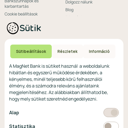
Bankszünnapok és
Dolgozz nálunk
karbantartás
Blog
Cookie beállítások
Friss hírek
Ajánlataink non-
Biztonságos bankolás
Sütik
profitoknak
Technikai és biztonsági
Speciális non-profit
tájékoztatás
számlacsomagok
Biztonsági beállítások
Megtakarítások non-
eszközökön
Sütibeállítások
Részletek
Információ
profitoknak
Védekezés a kibercsalások ellen
Digitális szolgáltatások non-
A MagNet Bank is sütiket használ a weboldalunk
profitoknak
hibátlan és egyszerű működése érdekében, a
Vértezze fel magát a
kényelmes, minél teljesebb körű felhasználói
kibercsalásokkal
szemben!
élmény, és a számodra releváns ajánlataink
megjelenítéséhez. Az alábbiakban állíthatod be,
Látogasson el a KiberPajzs
hogy mely sütiket szeretnéd engedélyezni.
honlapra!
Kötelező
Alap
Statisztikai
Statisztika