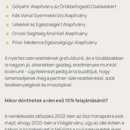
Gólyahír Alapítvány az Örökbefogadó Családokért
Kék Vonal Gyermekkrízis Alapítvány
Lélekkel az Egészségért Alapítvány
Orvosi Segítség Ahol Kell Alapítvány
Pilisi-Medence Egészségügyi Alapítvány
A nyertes szervezeteknek gratulálunk, és a továbbiakban
is nagyon jó, sikerekben gazdag, eredményes munkát
kívánunk - ügyfeleinket pedig arra buzdítjuk, hogy
ismerkedjenek meg a partner-szervezeteinkkel, azok
tevékenységével és misszójával.
Mikor dönthetek a rám eső 10% felajánlásáról?
A rendelkezés időszaka 2022-ben az őszi hónapokra esik
majd; ahogy 2020-ban a Világjárvány, úgy az idei évben a
háborús krízishelyzet is felülírta a civil szervezetek éves