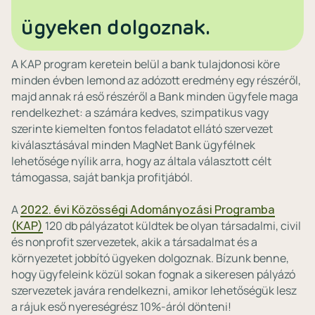
ügyeken dolgoznak.
A KAP program keretein belül a bank tulajdonosi köre
minden évben lemond az adózott eredmény egy részéről,
majd annak rá eső részéről a Bank minden ügyfele maga
rendelkezhet: a számára kedves, szimpatikus vagy
szerinte kiemelten fontos feladatot ellátó szervezet
kiválasztásával minden MagNet Bank ügyfélnek
lehetősége nyílik arra, hogy az általa választott célt
támogassa, saját bankja profitjából.
A
2022. évi Közösségi Adományozási Programba
(KAP)
120 db pályázatot küldtek be olyan társadalmi, civil
és nonprofit szervezetek, akik a társadalmat és a
környezetet jobbító ügyeken dolgoznak. Bízunk benne,
hogy ügyfeleink közül sokan fognak a sikeresen pályázó
szervezetek javára rendelkezni, amikor lehetőségük lesz
a rájuk eső nyereségrész 10%-áról dönteni!