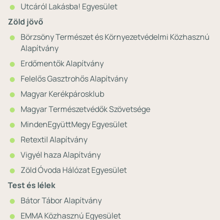
Utcáról Lakásba! Egyesület
Zöld jövő
Börzsöny Természet és Környezetvédelmi Közhasznú
Alapítvány
Erdőmentők Alapítvány
Felelős Gasztrohős Alapítvány
Magyar Kerékpárosklub
Magyar Természetvédők Szövetsége
MindenEgyüttMegy Egyesület
Retextil Alapítvány
Vigyél haza Alapítvány
Zöld Óvoda Hálózat Egyesület
Test és lélek
Bátor Tábor Alapítvány
EMMA Közhasznú Egyesület