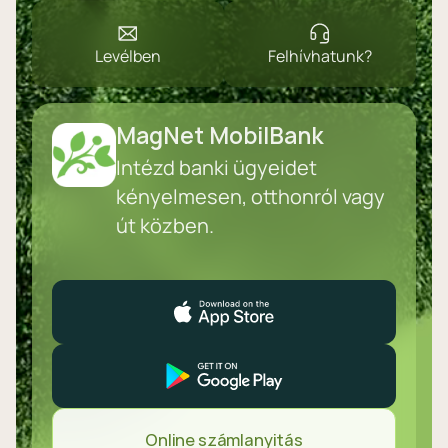
Levélben
Felhívhatunk?
MagNet MobilBank
Intézd banki ügyeidet
kényelmesen, otthonról vagy
út közben.
Online számlanyitás