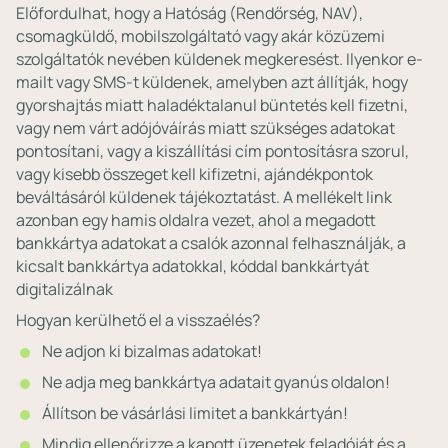
Előfordulhat, hogy a Hatóság (Rendőrség, NAV),
csomagküldő, mobilszolgáltató vagy akár közüzemi
szolgáltatók nevében küldenek megkeresést. Ilyenkor e-
mailt vagy SMS-t küldenek, amelyben azt állítják, hogy
gyorshajtás miatt haladéktalanul büntetés kell fizetni,
vagy nem várt adójóváírás miatt szükséges adatokat
pontosítani, vagy a kiszállítási cím pontosításra szorul,
vagy kisebb összeget kell kifizetni, ajándékpontok
beváltásáról küldenek tájékoztatást. A mellékelt link
azonban egy hamis oldalra vezet, ahol a megadott
bankkártya adatokat a csalók azonnal felhasználják, a
kicsalt bankkártya adatokkal, kóddal bankkártyát
digitalizálnak
Hogyan kerülhető el a visszaélés?
Ne adjon ki bizalmas adatokat!
Ne adja meg bankkártya adatait gyanús oldalon!
Állítson be vásárlási limitet a bankkártyán!
Mindig ellenőrizze a kapott üzenetek feladóját és a