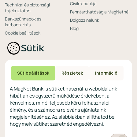
Civilek bankja
Technikai és biztonsági
tájékoztatás
Fenntarthatóság a MagNetnél
Bankszünnapok és
Dolgozz nálunk
karbantartás
Blog
Cookie beállítások
Friss hírek
Ajánlataink non-
Biztonságos bankolás
Sütik
profitoknak
Technikai és biztonsági
Speciális non-profit
tájékoztatás
számlacsomagok
Biztonsági beállítások
Megtakarítások non-
eszközökön
Sütibeállítások
Részletek
Információ
profitoknak
Védekezés a kibercsalások ellen
Digitális szolgáltatások non-
A MagNet Bank is sütiket használ a weboldalunk
profitoknak
hibátlan és egyszerű működése érdekében, a
Vértezze fel magát a
kényelmes, minél teljesebb körű felhasználói
kibercsalásokkal
szemben!
élmény, és a számodra releváns ajánlataink
megjelenítéséhez. Az alábbiakban állíthatod be,
Látogasson el a KiberPajzs
hogy mely sütiket szeretnéd engedélyezni.
honlapra!
Kötelező