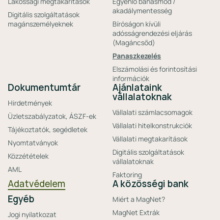
Lakossági megtakarítások
Egyenlő bánásmód /
akadálymentesség
Digitális szolgáltatások
magánszemélyeknek
Bíróságon kívüli
adósságrendezési eljárás
(Magáncsőd)
Panaszkezelés
Elszámolási és forintosítási
információk
Dokumentumtár
Ajánlataink
vállalatoknak
Hirdetmények
Vállalati számlacsomagok
Üzletszabályzatok, ÁSZF-ek
Vállalati hitelkonstrukciók
Tájékoztatók, segédletek
Vállalati megtakarítások
Nyomtatványok
Digitális szolgáltatások
Közzétételek
vállalatoknak
AML
Faktoring
Adatvédelem
A közösségi bank
Egyéb
Miért a MagNet?
MagNet Extrák
Jogi nyilatkozat