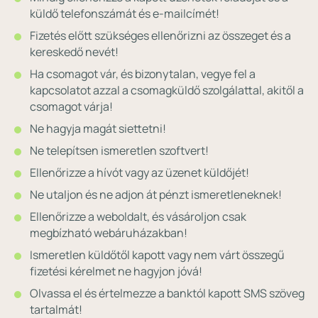
küldő telefonszámát és e-mailcímét!
Fizetés előtt szükséges ellenőrizni az összeget és a
kereskedő nevét!
Ha csomagot vár, és bizonytalan, vegye fel a
kapcsolatot azzal a csomagküldő szolgálattal, akitől a
csomagot várja!
Ne hagyja magát siettetni!
Ne telepítsen ismeretlen szoftvert!
Ellenőrizze a hívót vagy az üzenet küldőjét!
Ne utaljon és ne adjon át pénzt ismeretleneknek!
Ellenőrizze a weboldalt, és vásároljon csak
megbízható webáruházakban!
Ismeretlen küldőtől kapott vagy nem várt összegű
fizetési kérelmet ne hagyjon jóvá!
Olvassa el és értelmezze a banktól kapott SMS szöveg
tartalmát!