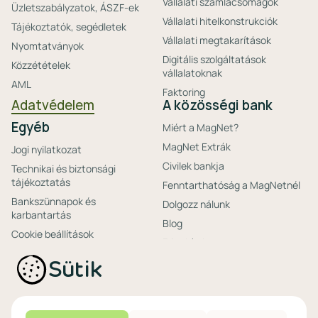
Vállalati számlacsomagok
Üzletszabályzatok, ÁSZF-ek
Vállalati hitelkonstrukciók
Tájékoztatók, segédletek
Vállalati megtakarítások
Nyomtatványok
Digitális szolgáltatások
Közzétételek
vállalatoknak
AML
Faktoring
Adatvédelem
A közösségi bank
Egyéb
Miért a MagNet?
MagNet Extrák
Jogi nyilatkozat
Civilek bankja
Technikai és biztonsági
tájékoztatás
Fenntarthatóság a MagNetnél
Bankszünnapok és
Dolgozz nálunk
karbantartás
Blog
Cookie beállítások
Friss hírek
Ajánlataink non-
Biztonságos bankolás
Sütik
profitoknak
Technikai és biztonsági
Speciális non-profit
tájékoztatás
számlacsomagok
Biztonsági beállítások