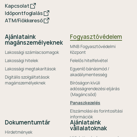
Kapcsolat
Időpontfoglalás
ATM/Fiókkereső
Ajánlataink
Fogyasztóvédelem
magánszemélyeknek
MNB Fogyasztóvédelmi
Lakossági számlacsomagok
Központ
Lakossági hitelek
Felelős hitelfelvétel
Lakossági megtakarítások
Egyenlő bánásmód /
akadálymentesség
Digitális szolgáltatások
magánszemélyeknek
Bíróságon kívüli
adósságrendezési eljárás
(Magáncsőd)
Panaszkezelés
Elszámolási és forintosítási
információk
Dokumentumtár
Ajánlataink
vállalatoknak
Hirdetmények