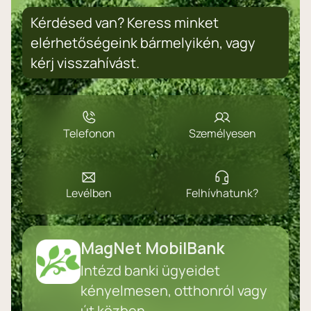
Kérdésed van? Keress minket
elérhetőségeink bármelyikén, vagy
kérj visszahívást.
Telefonon
Személyesen
Levélben
Felhívhatunk?
MagNet MobilBank
Intézd banki ügyeidet
kényelmesen, otthonról vagy
út közben.