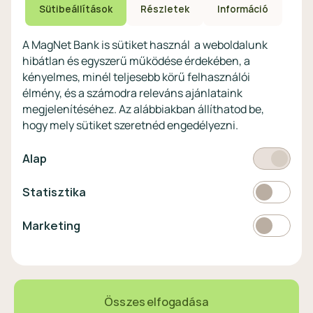
Megtakarítások non-
eszközökön
Sütibeállítások
Részletek
Információ
profitoknak
Védekezés a kibercsalások ellen
Digitális szolgáltatások non-
A MagNet Bank is sütiket használ a weboldalunk
profitoknak
hibátlan és egyszerű működése érdekében, a
Vértezze fel magát a
kényelmes, minél teljesebb körű felhasználói
kibercsalásokkal
szemben!
élmény, és a számodra releváns ajánlataink
megjelenítéséhez. Az alábbiakban állíthatod be,
Látogasson el a KiberPajzs
hogy mely sütiket szeretnéd engedélyezni.
honlapra!
Kötelező
Alap
Statisztikai
Statisztika
Pénznem
EUR
Marketing
Marketing
választó
EUR
363 HUF
0,00%
Összes elfogadása