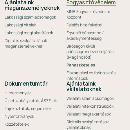
Ajánlataink
Fogyasztóvédelem
magánszemélyeknek
MNB Fogyasztóvédelmi
Lakossági számlacsomagok
Központ
Lakossági hitelek
Felelős hitelfelvétel
Lakossági megtakarítások
Egyenlő bánásmód /
akadálymentesség
Digitális szolgáltatások
magánszemélyeknek
Bíróságon kívüli
adósságrendezési eljárás
(Magáncsőd)
Panaszkezelés
Elszámolási és forintosítási
információk
Dokumentumtár
Ajánlataink
vállalatoknak
Hirdetmények
Vállalati számlacsomagok
Üzletszabályzatok, ÁSZF-ek
Vállalati hitelkonstrukciók
Tájékoztatók, segédletek
Vállalati megtakarítások
Nyomtatványok
Digitális szolgáltatások
Közzétételek
vállalatoknak