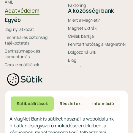
AML
Faktoring
Adatvédelem
A közösségi bank
Egyéb
Miért a MagNet?
MagNet Extrák
Jogi nyilatkozat
Civilek bankja
Technikai és biztonsági
tájékoztatás
Fenntarthatóság a MagNetnél
Bankszünnapok és
Dolgozz nálunk
karbantartás
Blog
Cookie beállítások
Friss hírek
Ajánlataink non-
Biztonságos bankolás
Sütik
profitoknak
Technikai és biztonsági
Speciális non-profit
tájékoztatás
számlacsomagok
Biztonsági beállítások
Megtakarítások non-
eszközökön
Sütibeállítások
Részletek
Információ
profitoknak
Védekezés a kibercsalások ellen
Digitális szolgáltatások non-
A MagNet Bank is sütiket használ a weboldalunk
profitoknak
hibátlan és egyszerű működése érdekében, a
Vértezze fel magát a
kényelmes, minél teljesebb körű felhasználói
kibercsalásokkal