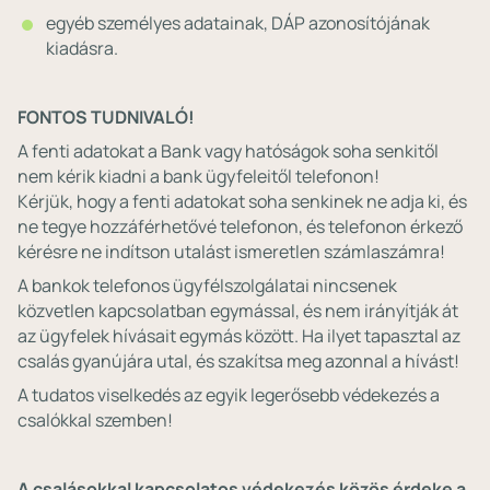
egyéb személyes adatainak, DÁP azonosítójának
kiadásra.
FONTOS TUDNIVALÓ!
A fenti adatokat a Bank vagy hatóságok soha senkitől
nem kérik kiadni a bank ügyfeleitől telefonon!
Kérjük, hogy a fenti adatokat soha senkinek ne adja ki, és
ne tegye hozzáférhetővé telefonon, és telefonon érkező
kérésre ne indítson utalást ismeretlen számlaszámra!
A bankok telefonos ügyfélszolgálatai nincsenek
közvetlen kapcsolatban egymással, és nem irányítják át
az ügyfelek hívásait egymás között. Ha ilyet tapasztal az
csalás gyanújára utal, és szakítsa meg azonnal a hívást!
A tudatos viselkedés az egyik legerősebb védekezés a
csalókkal szemben!
A csalásokkal kapcsolatos védekezés közös érdeke a