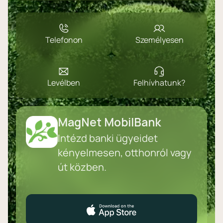
Telefonon
Személyesen
Levélben
Felhívhatunk?
MagNet MobilBank
Intézd banki ügyeidet
kényelmesen, otthonról vagy
út közben.