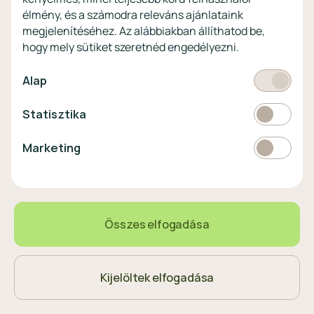
szemben!
élmény, és a számodra releváns ajánlataink
megjelenítéséhez. Az alábbiakban állíthatod be,
Látogasson el a KiberPajzs
hogy mely sütiket szeretnéd engedélyezni.
honlapra!
Kötelező
Alap
Statisztikai
Statisztika
Pénznem
EUR
Marketing
Marketing
választó
EUR
363 HUF
0,00%
Összes elfogadása
Magyar
Nyelvválasztó
Kijelöltek elfogadása
© 2023 MagNetBank All rights reserved.