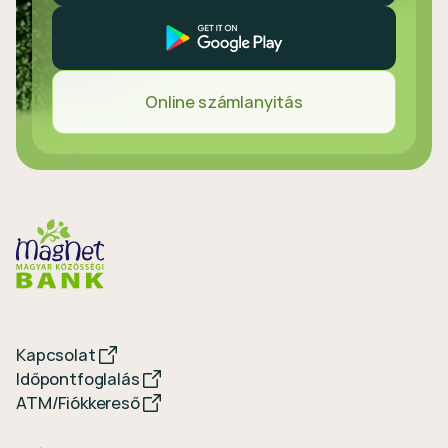
Online számlanyitás
Kapcsolat
Időpontfoglalás
ATM/Fiókkereső