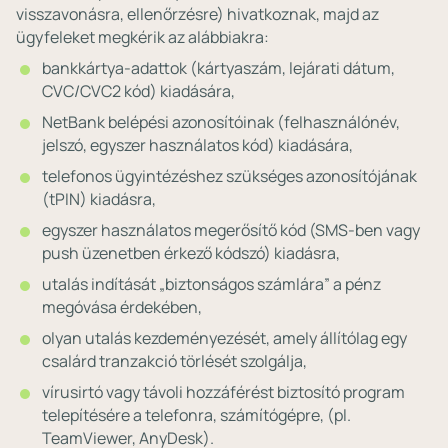
visszavonásra, ellenőrzésre) hivatkoznak, majd az
ügyfeleket megkérik az alábbiakra:
bankkártya-adattok (kártyaszám, lejárati dátum,
CVC/CVC2 kód) kiadására,
NetBank belépési azonosítóinak (felhasználónév,
jelszó, egyszer használatos kód) kiadására,
telefonos ügyintézéshez szükséges azonosítójának
(tPIN) kiadásra,
egyszer használatos megerősítő kód (SMS-ben vagy
push üzenetben érkező kódszó) kiadásra,
utalás indítását „biztonságos számlára” a pénz
megóvása érdekében,
olyan utalás kezdeményezését, amely állítólag egy
csalárd tranzakció törlését szolgálja,
vírusirtó vagy távoli hozzáférést biztosító program
telepítésére a telefonra, számítógépre, (pl.
TeamViewer, AnyDesk).