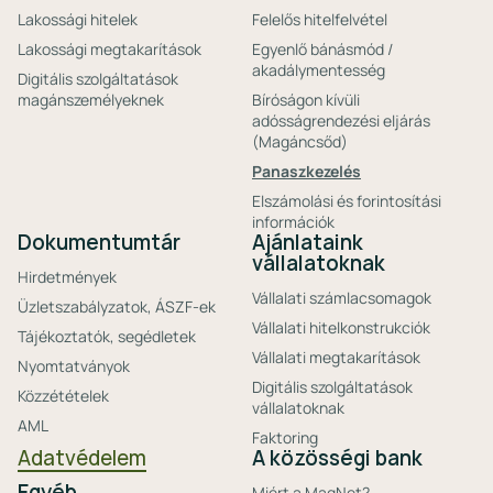
Lakossági hitelek
Felelős hitelfelvétel
Lakossági megtakarítások
Egyenlő bánásmód /
akadálymentesség
Digitális szolgáltatások
magánszemélyeknek
Bíróságon kívüli
adósságrendezési eljárás
(Magáncsőd)
Panaszkezelés
Elszámolási és forintosítási
információk
Dokumentumtár
Ajánlataink
vállalatoknak
Hirdetmények
Vállalati számlacsomagok
Üzletszabályzatok, ÁSZF-ek
Vállalati hitelkonstrukciók
Tájékoztatók, segédletek
Vállalati megtakarítások
Nyomtatványok
Digitális szolgáltatások
Közzétételek
vállalatoknak
AML
Faktoring
Adatvédelem
A közösségi bank
Egyéb
Miért a MagNet?