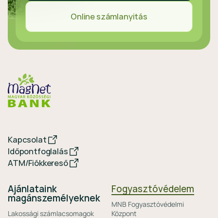
Online számlanyitás
Kapcsolat
Időpontfoglalás
ATM/Fiókkereső
Ajánlataink
Fogyasztóvédelem
magánszemélyeknek
MNB Fogyasztóvédelmi
Lakossági számlacsomagok
Központ