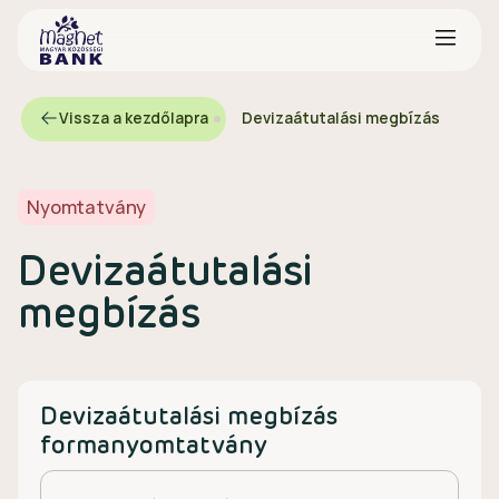
Vissza a kezdőlapra
Devizaátutalási megbízás
Nyomtatvány
Devizaátutalási
megbízás
Devizaátutalási megbízás
formanyomtatvány