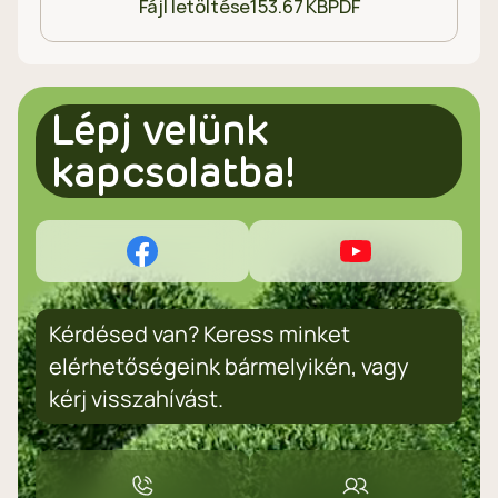
Fájl letöltése
153.67 KB
PDF
Lépj velünk
kapcsolatba!
Kérdésed van? Keress minket
elérhetőségeink bármelyikén, vagy
kérj visszahívást.