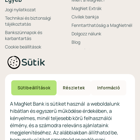
MagNet Extrák
Jogi nyilatkozat
Civilek bankja
Technikai és biztonsági
tájékoztatás
Fenntarthatóság a MagNetnél
Bankszünnapok és
Dolgozz nálunk
karbantartás
Blog
Cookie beállítások
Friss hírek
Ajánlataink non-
Biztonságos bankolás
Sütik
profitoknak
Technikai és biztonsági
Speciális non-profit
tájékoztatás
számlacsomagok
Biztonsági beállítások
Megtakarítások non-
eszközökön
Sütibeállítások
Részletek
Információ
profitoknak
Védekezés a kibercsalások ellen
Digitális szolgáltatások non-
A MagNet Bank is sütiket használ a weboldalunk
profitoknak
hibátlan és egyszerű működése érdekében, a
Vértezze fel magát a
kényelmes, minél teljesebb körű felhasználói
kibercsalásokkal
szemben!
élmény, és a számodra releváns ajánlataink
megjelenítéséhez. Az alábbiakban állíthatod be,
Látogasson el a KiberPajzs
hogy mely sütiket szeretnéd engedélyezni.