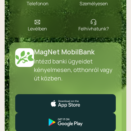
Telefonon
Személyesen
Levélben
Felhívhatunk?
MagNet MobilBank
Intézd banki ügyeidet
kényelmesen, otthonról vagy
út közben.