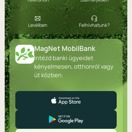
Levélben
Felhívhatunk?
MagNet MobilBank
Intézd banki ügyeidet
kényelmesen, otthonról vagy
út közben.