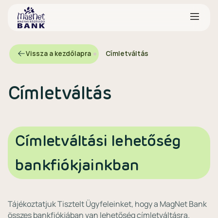
Vissza a kezdőlapra
Címletváltás
Címletváltás
Címletváltási lehetőség
bankfiókjainkban
Tájékoztatjuk Tisztelt Ügyfeleinket, hogy a MagNet Bank
összes bankfiókjában van lehetőség címletváltásra.