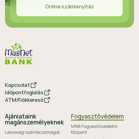
Online számlanyitás
Kapcsolat
Időpontfoglalás
ATM/Fiókkereső
Ajánlataink
Fogyasztóvédelem
magánszemélyeknek
MNB Fogyasztóvédelmi
Lakossági számlacsomagok
Központ