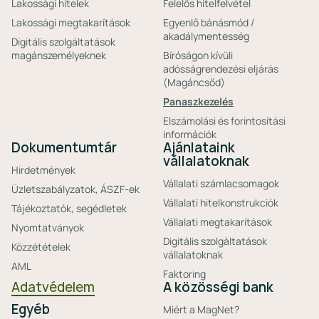
Lakossági hitelek
Felelős hitelfelvétel
Lakossági megtakarítások
Egyenlő bánásmód /
akadálymentesség
Digitális szolgáltatások
magánszemélyeknek
Bíróságon kívüli
adósságrendezési eljárás
(Magáncsőd)
Panaszkezelés
Elszámolási és forintosítási
információk
Dokumentumtár
Ajánlataink
vállalatoknak
Hirdetmények
Vállalati számlacsomagok
Üzletszabályzatok, ÁSZF-ek
Vállalati hitelkonstrukciók
Tájékoztatók, segédletek
Vállalati megtakarítások
Nyomtatványok
Digitális szolgáltatások
Közzétételek
vállalatoknak
AML
Faktoring
Adatvédelem
A közösségi bank
Egyéb
Miért a MagNet?