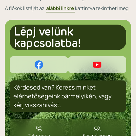
A fiókok listáját az
alábbi linkre
kattintva tekintheti meg.
Lépj velünk
kapcsolatba!
Kérdésed van? Keress minket
elérhetőségeink bármelyikén, vagy
kérj visszahívást.
Telefonon
Személyesen