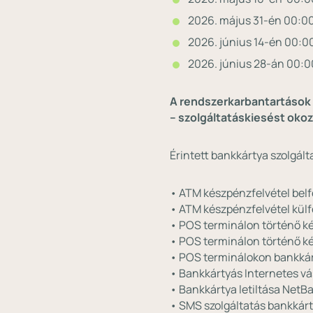
2026. május 31-én 00:00 
2026. június 14-én 00:00
2026. június 28-án 00:0
A rendszerkarbantartások 
– szolgáltatáskiesést oko
Érintett bankkártya szolgált
• ATM készpénzfelvétel bel
• ATM készpénzfelvétel kül
• POS terminálon történő ké
• POS terminálon történő ké
• POS terminálokon bankkár
• Bankkártyás Internetes vá
• Bankkártya letiltása NetB
• SMS szolgáltatás bankkár