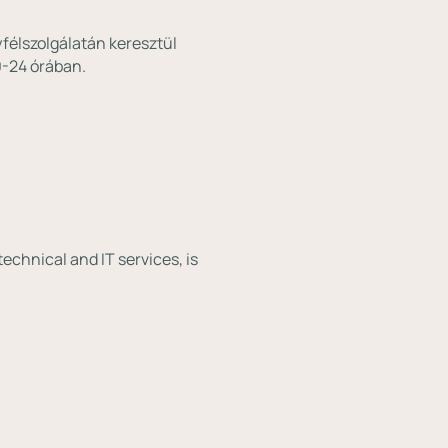
yfélszolgálatán keresztül
0-24 órában.
echnical and IT services, is