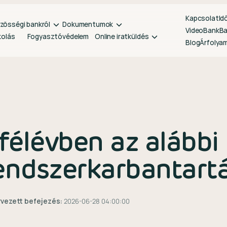
Kapcsolat
Id
zösségi bankról
Dokumentumok
VideoBank
B
kolás
Fogyasztóvédelem
Online iratküldés
Blog
Árfolya
 félévben az alább
rendszerkarbantart
rvezett befejezés:
2026-06-28 04:00:00