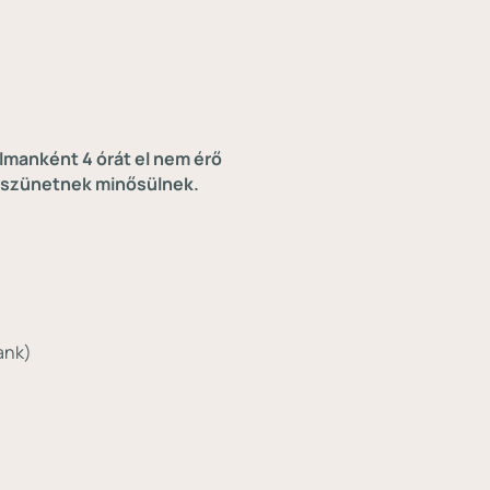
lmanként 4 órát el nem érő
emszünetnek minősülnek.
ank)