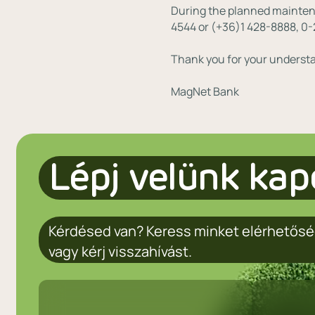
During the planned maintena
4544 or (+36)1 428-8888, 0-
Thank you for your understa
MagNet Bank
Lépj velünk kap
Kérdésed van? Keress minket elérhetősé
vagy kérj visszahívást.