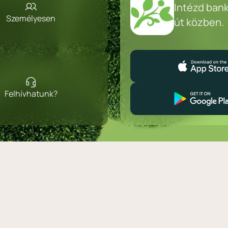
Intézd ban
Személyesen
út közben.
Felhívhatunk?