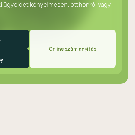
ki ügyeidet kényelmesen, otthonról vagy
Online számlanyitás