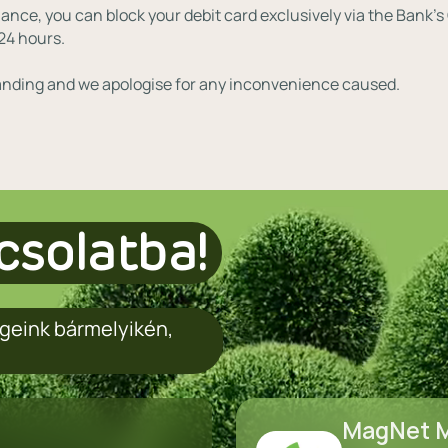
nce, you can block your debit card exclusively via the Bank's 
24 hours.
nding and we apologise for any inconvenience caused. ⁣
csolatba!
geink bármelyikén,
MagNet M