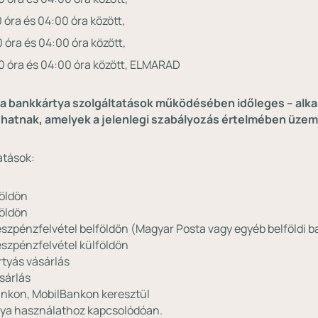
óra és 04:00 óra között,
 óra és 04:00 óra között,
0 óra és 04:00 óra között, ELMARAD
a bankkártya szolgáltatások működésében időleges – alka
zhatnak, amelyek a jelenlegi szabályozás értelmében üz
atások:
földön
földön
szpénzfelvétel belföldön (Magyar Posta vagy egyéb belföldi b
szpénzfelvétel külföldön
tyás vásárlás
sárlás
ankon, MobilBankon keresztül
tya használathoz kapcsolódóan.