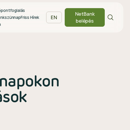
őpontfoglalás
NetBank
EN
ankszünnap
Friss Hírek
belépés
m
i napokon
ások