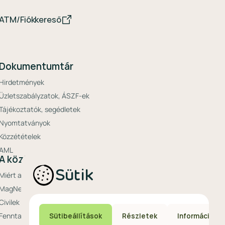
ATM/Fiókkereső
Dokumentumtár
Hirdetmények
Üzletszabályzatok, ÁSZF-ek
Tájékoztatók, segédletek
Nyomtatványok
Közzétételek
AML
A közösségi bank
Sütik
Miért a MagNet?
MagNet Extrák
Civilek bankja
Fenntarthatóság a MagNetnél
Sütibeállítások
Részletek
Információ