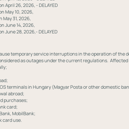
n April 26, 2026, - DELAYED
n May 10, 2026,
 May 31, 2026,
n June 14, 2026,
on June 28, 2026,- DELAYED
e temporary service interruptions in the operation of the deb
onsidered as outages under the current regulations. ⁣ Affected
lly;
oad;
OS terminals in Hungary (Magyar Posta or other domestic ban
awal abroad;
ard purchases;
ank card;
tBank, MobilBank;
k card use.