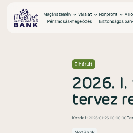
Magánszemély
Vállalat
Nonprofit
A kö
Pénzmosás-megelőzés
Biztonságos ban
Elhárult
2026. I.
tervez 
Kezdet:
2026-01-25 00:00:00
Te
NetBank