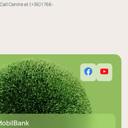
Call Centre at (+36)1 766-
obilBank