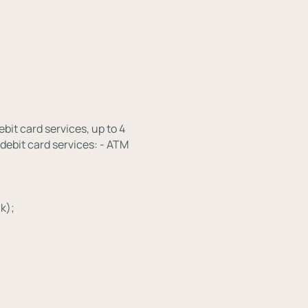
it card services, up to 4
 debit card services: - ATM
k);