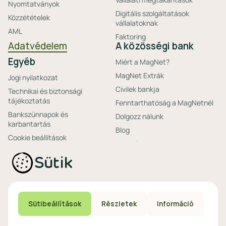
Nyomtatványok
Digitális szolgáltatások
Közzétételek
vállalatoknak
AML
Faktoring
Adatvédelem
A közösségi bank
Egyéb
Miért a MagNet?
MagNet Extrák
Jogi nyilatkozat
Civilek bankja
Technikai és biztonsági
tájékoztatás
Fenntarthatóság a MagNetnél
Bankszünnapok és
Dolgozz nálunk
karbantartás
Blog
Cookie beállítások
Friss hírek
Ajánlataink non-
Biztonságos bankolás
Sütik
profitoknak
Technikai és biztonsági
Speciális non-profit
tájékoztatás
számlacsomagok
Biztonsági beállítások
Megtakarítások non-
eszközökön
Sütibeállítások
Részletek
Információ
profitoknak
Védekezés a kibercsalások ellen
Digitális szolgáltatások non-