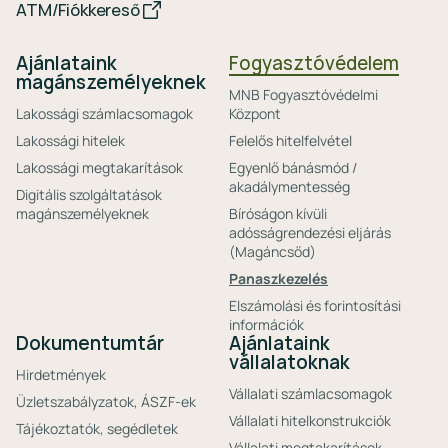
ATM/Fiókkereső
Ajánlataink
Fogyasztóvédelem
magánszemélyeknek
MNB Fogyasztóvédelmi
Lakossági számlacsomagok
Központ
Lakossági hitelek
Felelős hitelfelvétel
Lakossági megtakarítások
Egyenlő bánásmód /
akadálymentesség
Digitális szolgáltatások
magánszemélyeknek
Bíróságon kívüli
adósságrendezési eljárás
(Magáncsőd)
Panaszkezelés
Elszámolási és forintosítási
információk
Dokumentumtár
Ajánlataink
vállalatoknak
Hirdetmények
Vállalati számlacsomagok
Üzletszabályzatok, ÁSZF-ek
Vállalati hitelkonstrukciók
Tájékoztatók, segédletek
Vállalati megtakarítások