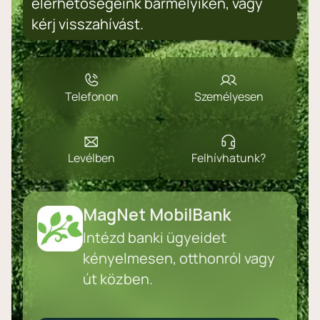
elérhetőségeink bármelyikén, vagy
kérj visszahívást.
Telefonon
Személyesen
Levélben
Felhívhatunk?
MagNet MobilBank
Intézd banki ügyeidet
kényelmesen, otthonról vagy
út közben.