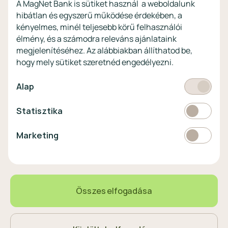
A MagNet Bank is sütiket használ a weboldalunk
profitoknak
hibátlan és egyszerű működése érdekében, a
Vértezze fel magát a
kényelmes, minél teljesebb körű felhasználói
kibercsalásokkal
szemben!
élmény, és a számodra releváns ajánlataink
megjelenítéséhez. Az alábbiakban állíthatod be,
Látogasson el a KiberPajzs
hogy mely sütiket szeretnéd engedélyezni.
honlapra!
Kötelező
Alap
Statisztikai
Statisztika
Pénznem
EUR
Marketing
Marketing
választó
EUR
363 HUF
0,00%
Összes elfogadása
Magyar
Nyelvválasztó