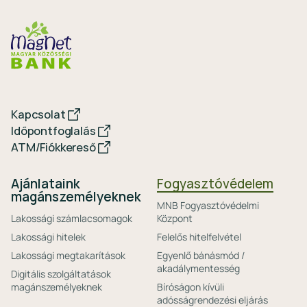
Kapcsolat
Időpontfoglalás
ATM/Fiókkereső
Ajánlataink
Fogyasztóvédelem
magánszemélyeknek
MNB Fogyasztóvédelmi
Lakossági számlacsomagok
Központ
Lakossági hitelek
Felelős hitelfelvétel
Lakossági megtakarítások
Egyenlő bánásmód /
akadálymentesség
Digitális szolgáltatások
magánszemélyeknek
Bíróságon kívüli
adósságrendezési eljárás