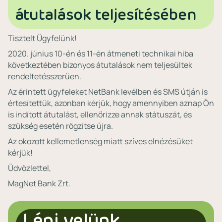
átutalások teljesítésében
Tisztelt Ügyfelünk!
2020. június 10-én és 11-én átmeneti technikai hiba
következtében bizonyos átutalások nem teljesültek
rendeltetésszerűen.
Az érintett ügyfeleket NetBank levélben és SMS útján is
értesítettük, azonban kérjük, hogy amennyiben aznap Ön
is indított átutalást, ellenőrizze annak státuszát, és
szükség esetén rögzítse újra.
Az okozott kellemetlenség miatt szíves elnézésüket
kérjük!
Üdvözlettel,
MagNet Bank Zrt.
Lépj velünk