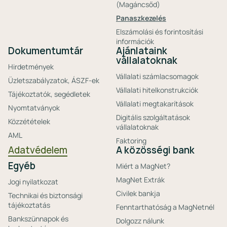
(Magáncsőd)
Panaszkezelés
Elszámolási és forintosítási
információk
Dokumentumtár
Ajánlataink
vállalatoknak
Hirdetmények
Vállalati számlacsomagok
Üzletszabályzatok, ÁSZF-ek
Vállalati hitelkonstrukciók
Tájékoztatók, segédletek
Vállalati megtakarítások
Nyomtatványok
Digitális szolgáltatások
Közzétételek
vállalatoknak
AML
Faktoring
Adatvédelem
A közösségi bank
Egyéb
Miért a MagNet?
MagNet Extrák
Jogi nyilatkozat
Civilek bankja
Technikai és biztonsági
tájékoztatás
Fenntarthatóság a MagNetnél
Bankszünnapok és
Dolgozz nálunk