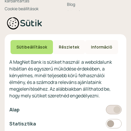
karbantartás
Blog
Cookie beállítások
Friss hírek
Ajánlataink non-
Biztonságos bankolás
Sütik
profitoknak
Technikai és biztonsági
Speciális non-profit
tájékoztatás
számlacsomagok
Biztonsági beállítások
Megtakarítások non-
eszközökön
Sütibeállítások
Részletek
Információ
profitoknak
Védekezés a kibercsalások ellen
Digitális szolgáltatások non-
A MagNet Bank is sütiket használ a weboldalunk
profitoknak
hibátlan és egyszerű működése érdekében, a
Vértezze fel magát a
kényelmes, minél teljesebb körű felhasználói
kibercsalásokkal
szemben!
élmény, és a számodra releváns ajánlataink
megjelenítéséhez. Az alábbiakban állíthatod be,
Látogasson el a KiberPajzs
hogy mely sütiket szeretnéd engedélyezni.
honlapra!
Kötelező
Alap
Statisztikai
Statisztika