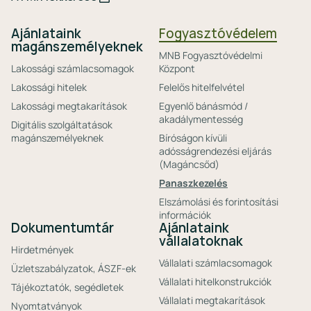
Ajánlataink
Fogyasztóvédelem
magánszemélyeknek
MNB Fogyasztóvédelmi
Lakossági számlacsomagok
Központ
Lakossági hitelek
Felelős hitelfelvétel
Lakossági megtakarítások
Egyenlő bánásmód /
akadálymentesség
Digitális szolgáltatások
magánszemélyeknek
Bíróságon kívüli
adósságrendezési eljárás
(Magáncsőd)
Panaszkezelés
Elszámolási és forintosítási
információk
Dokumentumtár
Ajánlataink
vállalatoknak
Hirdetmények
Vállalati számlacsomagok
Üzletszabályzatok, ÁSZF-ek
Vállalati hitelkonstrukciók
Tájékoztatók, segédletek
Vállalati megtakarítások
Nyomtatványok