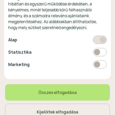
profitoknak
hibátlan és egyszerű működése érdekében, a
Vértezze fel magát a
kényelmes, minél teljesebb körű felhasználói
kibercsalásokkal
szemben!
élmény, és a számodra releváns ajánlataink
megjelenítéséhez. Az alábbiakban állíthatod be,
Látogasson el a KiberPajzs
hogy mely sütiket szeretnéd engedélyezni.
honlapra!
Kötelező
Alap
Statisztikai
Statisztika
Pénznem
EUR
Marketing
Marketing
választó
EUR
363 HUF
0,00%
Összes elfogadása
Magyar
Nyelvválasztó
Kijelöltek elfogadása