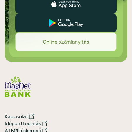
Online számlanyitás
Kapcsolat
Időpontfoglalás
ATM/Fiókkereső