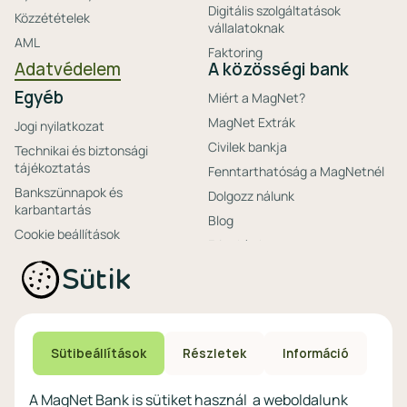
Digitális szolgáltatások
Közzétételek
vállalatoknak
AML
Faktoring
Adatvédelem
A közösségi bank
Egyéb
Miért a MagNet?
MagNet Extrák
Jogi nyilatkozat
Civilek bankja
Technikai és biztonsági
tájékoztatás
Fenntarthatóság a MagNetnél
Bankszünnapok és
Dolgozz nálunk
karbantartás
Blog
Cookie beállítások
Friss hírek
Ajánlataink non-
Biztonságos bankolás
Sütik
profitoknak
Technikai és biztonsági
Speciális non-profit
tájékoztatás
számlacsomagok
Biztonsági beállítások
Megtakarítások non-
eszközökön
Sütibeállítások
Részletek
Információ
profitoknak
Védekezés a kibercsalások ellen
Digitális szolgáltatások non-
A MagNet Bank is sütiket használ a weboldalunk