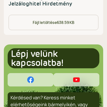
Jelzáloghitel Hirdetmény
Fájl letöltése
638.59 KB
Lépj velünk
kapcsolatba!
Kérdésed van? Keress minket
elérhetőségeink bármelyikén, vagy