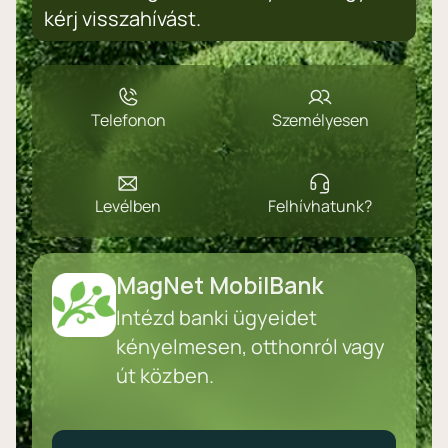
kérj visszahívást.
Telefonon
Személyesen
Levélben
Felhívhatunk?
MagNet MobilBank
Intézd banki ügyeidet
kényelmesen, otthonról vagy
út közben.